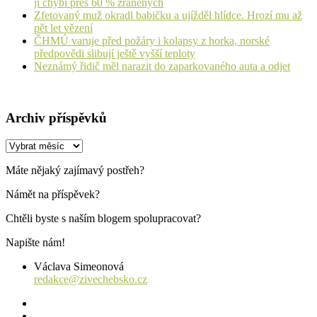
jí chybí přes 60 % zraněných
Zfetovaný muž okradl babičku a ujížděl hlídce. Hrozí mu až
pět let vězení
ČHMÚ varuje před požáry i kolapsy z horka, norské
předpovědi slibují ještě vyšší teploty
Neznámý řidič měl narazit do zaparkovaného auta a odjet
Archiv příspěvků
Archiv
příspěvků
Máte nějaký zajímavý postřeh?
Námět na příspěvek?
Chtěli byste s naším blogem spolupracovat?
Napište nám!
Václava Simeonová
redakce@zivechebsko.cz
facebook
instagram