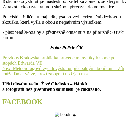
Řidič motocyklu utrpěl naštěstí pouze lehká zranění, se kterými byl
Zdravotnickou záchrannou službou převezen do nemocnice.
Policisté u řidiče i u majitelky psa provedli orientační dechovou
zkoušku, která vyšla u obou s negativním výsledkem.
Způsobená škoda byla předběžně odhadnuta na přibližně 50 tisíc
korun.
Foto: Policie ČR
Navigace
Previous
Previous
Královská prohlídka provede milovníky historie po
post:
stopách Edwarda VII.
pro
Next
Next
Meteorologové vydali výstrahu před silnými bouřkami. Vítr
příspěvek
post:
může lámat větve, hrozí zatopení nízkých míst
Užití obsahu webu Živé Chebsko – článků
a fotografií bez písemného souhlasu je zakázáno.
FACEBOOK