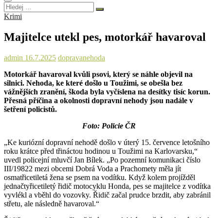
Hledej
…
Krimi
Majitelce utekl pes, motorkář havaroval
admin
16.7.2025
doprava
nehoda
Motorkář havaroval kvůli psovi, který se náhle objevil na
silnici. Nehoda, ke které došlo u Toužimi, se obešla bez
vážnějších zranění, škoda byla vyčíslena na desítky tisíc korun.
Přesná příčina a okolnosti dopravní nehody jsou nadále v
šetření policistů.
Foto: Policie ČR
„Ke kuriózní dopravní nehodě došlo v úterý 15. července letošního
roku krátce před třináctou hodinou u Toužimi na Karlovarsku,“
uvedl policejní mluvčí Jan Bílek. „Po pozemní komunikaci číslo
III/19822 mezi obcemi Dobrá Voda a Prachomety měla jít
osmatřicetiletá žena se psem na vodítku. Když kolem projížděl
jednačtyřicetiletý řidič motocyklu Honda, pes se majitelce z vodítka
vyvlékl a vběhl do vozovky. Řidič začal prudce brzdit, aby zabránil
střetu, ale následně havaroval.“