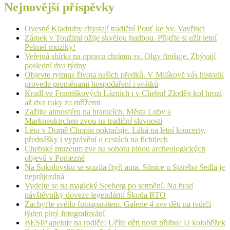
Nejnovější příspěvky
Ovesné Kladruby chystají tradiční Pouť ke Sv. Vavřinci
Zámek v Toužimi ožije skvělou hudbou. Přijďte si užít letní
Pelmel muziky!
Veřejná sbírka na opravu chrámu sv. Olgy finišuje. Zbývají
poslední dva týdny
Objevte rytmus života našich předků. V Milíkově vás historik
provede proměnami hospodaření i svátků
Kradl ve Františkových Lázních i v Chebu! Zloději kol hrozí
až dva roky za mřížemi
Zažijte atmosféru na hranicích. Města Luby a
Markneukirchen zvou na tradiční slavnosti
Léto v Domě Chopin pokračuje. Láká na letní koncerty,
přednášky i vyprávění o cestách na fichtlech
Chebské muzeum zve na sobotu plnou archeologických
objevů v Pomezné
Na Sokolovsku se srazila čtyři auta. Silnice u Starého Sedla je
neprůjezdná
Vydejte se na magický Seeberg po setmění. Na hrad
návštěvníky doveze legendární Škoda RTO
Zachyťte světlo fotoaparátem. Galerie 4 zve děti na tvůrčí
týden plný fotografování
BESIP apeluje na rodiče! Učíte děti nosit přilbu? U koloběžek