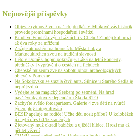
Nejnovější příspěvky
Objevte rytmus života našich předků. V Milíkově vás historik
provede proměnami hospodaření i svátků
Kradl ve Františkových Lázních i v Chebu! Zloději kol hrozí
až dva roky za mřížemi
Zažijte atmosféru na hranicích. Města Luby a
Markneukirchen zvou na tradiční slavnosti
Léto v Domě Chopin pokračuje. Láká na letní koncerty,
přednášky i vyprávění o cestách na fichtlech
Chebské muzeum zve na sobotu plnou archeologických
objevů v Pomezné
Na Sokolovsku se srazila čtyři auta. Silnice u Starého Sedla je
neprůjezdná
Vydejte se na magický Seeberg po setmění. Na hrad
návštěvníky doveze legendární Škoda RTO
Zachyťte světlo fotoaparátem. Galerie 4 zve děti na tvůrčí
týden plný fotografování
BESIP apeluje na rodiče! Učíte děti nosit přilbu? U koloběžek
jí chybí přes 60 % zraněných
Zfetovaný muž okradl babičku a ujížděl hlídce. Hrozí mu až
pět let vězení
ČHMÚ varuje před požáry i kolapsy z horka, norské