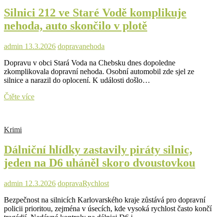
omezuje
Silnici 212 ve Staré Vodě komplikuje
provoz
ve
nehoda, auto skončilo v plotě
Velké
Hleďsebi
admin
13.3.2026
doprava
nehoda
Dopravu v obci Stará Voda na Chebsku dnes dopoledne
zkomplikovala dopravní nehoda. Osobní automobil zde sjel ze
silnice a narazil do oplocení. K události došlo…
Silnici
Čtěte více
212
ve
Staré
Krimi
Vodě
komplikuje
Dálniční hlídky zastavily piráty silnic,
nehoda,
auto
jeden na D6 uháněl skoro dvoustovkou
skončilo
v
plotě
admin
12.3.2026
doprava
Rychlost
Bezpečnost na silnicích Karlovarského kraje zůstává pro dopravní
policii prioritou, zejména v úsecích, kde vysoká rychlost často končí