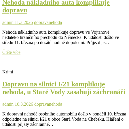
Nehoda nákladního auta komplikuje
policii
objasnit
dopravu
střet
Seatu
s
admin
11.3.2026
doprava
nehoda
koloběžkářkou
Nehoda nákladního auta komplikuje dopravu ve Vojtanově,
nedaleko hraničního přechodu do Německa. K události došlo ve
středu 11. března po desáté hodině dopolední. Průjezd je…
Nehoda
Čtěte více
nákladního
auta
komplikuje
Krimi
dopravu
Dopravu na silnici I/21 komplikuje
nehoda, u Staré Vody zasahují záchranáři
admin
10.3.2026
doprava
nehoda
K dopravní nehodě osobního automobilu došlo v pondělí 10. března
odpoledne na silnici I/21 u obce Stará Voda na Chebsku. Hlášení o
události přijaly záchranné…