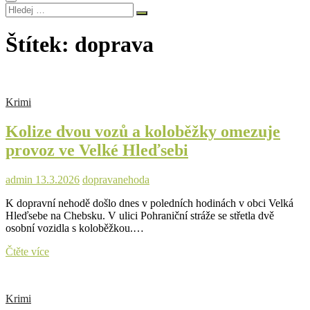
Hledej
…
Štítek:
doprava
Krimi
Kolize dvou vozů a koloběžky omezuje
provoz ve Velké Hleďsebi
admin
13.3.2026
doprava
nehoda
K dopravní nehodě došlo dnes v poledních hodinách v obci Velká
Hleďsebe na Chebsku. V ulici Pohraniční stráže se střetla dvě
osobní vozidla s koloběžkou.…
Kolize
Čtěte více
dvou
vozů
a
Krimi
koloběžky