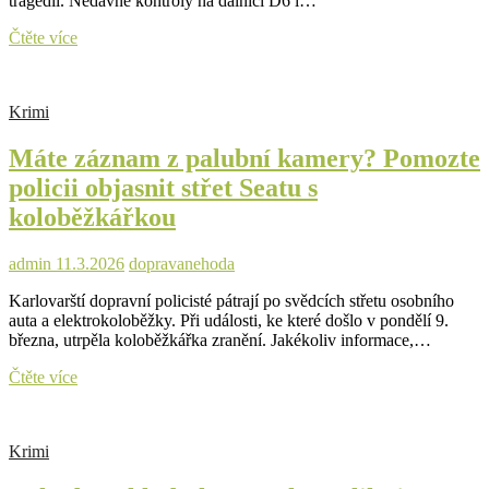
tragédií. Nedávné kontroly na dálnici D6 i…
Dálniční
Čtěte více
hlídky
zastavily
piráty
Krimi
silnic,
jeden
Máte záznam z palubní kamery? Pomozte
na
D6
policii objasnit střet Seatu s
uháněl
koloběžkářkou
skoro
dvoustovkou
admin
11.3.2026
doprava
nehoda
Karlovarští dopravní policisté pátrají po svědcích střetu osobního
auta a elektrokoloběžky. Při události, ke které došlo v pondělí 9.
března, utrpěla koloběžkářka zranění. Jakékoliv informace,…
Máte
Čtěte více
záznam
z
palubní
Krimi
kamery?
Pomozte