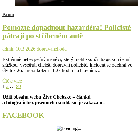
Krimi
Pomozte dopadnout hazardéra! Policisté
pátrají po stříbrném autě
admin
10.3.2026
doprava
nehoda
Extrémně nebezpečný manévr, který mohl skončit tragickou čelní
srážkou, vyšetřují chebští dopravní policisté. Incident se odehrál ve
čtvrtek 26. února kolem 11:27 hodin na hlavním…
Pomozte
Čtěte více
Stránkování
Page
Page
Page
Next
dopadnout
1
2
…
89
page
hazardéra!
příspěvků
Užití obsahu webu Živé Chebsko – článků
Policisté
a fotografií bez písemného souhlasu je zakázáno.
pátrají
po
stříbrném
FACEBOOK
autě