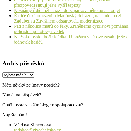
předpovědi slibují ještě vyšší teploty
Neznámý řidič měl narazit do zaparkovaného auta a odjet
Řidiče čeká omezení u Mariánských Lázní, na silnici mezi
Zádubem a Závišínem odstartovala modernizace
Pád z několika metrů do řeky. Zraněnému cyklistovi pomáhali
policisté i pohotový svědek
Na Sokolovsku hoří skládka. U požáru v Tisové zasahuje šest
jednotek hasičů
Archiv příspěvků
Archiv
příspěvků
Máte nějaký zajímavý postřeh?
Námět na příspěvek?
Chtěli byste s naším blogem spolupracovat?
Napište nám!
Václava Simeonová
redakce@zivechebsko.cz