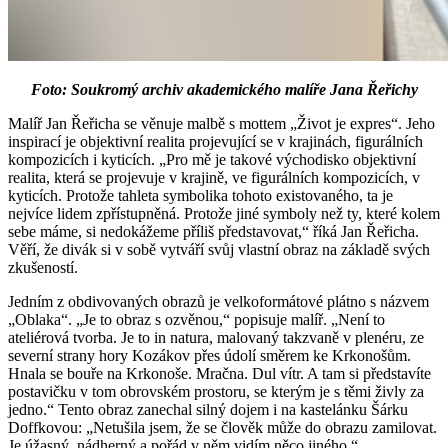
Foto: Soukromý archiv akademického malíře Jana Řeřichy
Malíř Jan Řeřicha se věnuje malbě s mottem „Život je expres“. Jeho
inspirací je objektivní realita projevující se v krajinách, figurálních
kompozicích i kyticích. „Pro mě je takové východisko objektivní
realita, která se projevuje v krajině, ve figurálních kompozicích, v
kyticích. Protože tahleta symbolika tohoto existovaného, ta je
nejvíce lidem zpřístupněná. Protože jiné symboly než ty, které kolem
sebe máme, si nedokážeme příliš představovat,“ říká Jan Řeřicha.
Věří, že divák si v sobě vytváří svůj vlastní obraz na základě svých
zkušeností.
Jedním z obdivovaných obrazů je velkoformátové plátno s názvem
„Oblaka“. „Je to obraz s ozvěnou,“ popisuje malíř. „Není to
ateliérová tvorba. Je to in natura, malovaný takzvaně v plenéru, ze
severní strany hory Kozákov přes údolí směrem ke Krkonošům.
Hnala se bouře na Krkonoše. Mračna. Dul vítr. A tam si představíte
postavičku v tom obrovském prostoru, se kterým je s těmi živly za
jedno.“ Tento obraz zanechal silný dojem i na kastelánku Šárku
Doffkovou: „Netušila jsem, že se člověk může do obrazu zamilovat.
Je úžasný, nádherný a pořád v něm vidím něco jiného.“