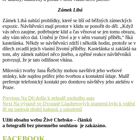
Zámek Libá
Zámek Libá nabízí prohlídky, které se liší od běžných zámeckých
expozic. Návštěvníci mají prostor v klidu se ponořit do děl. „Když
vás něco zaujme, potřebujete klid a čas věnovat se jen tomu obrazu,
aby vám něco dal. Umění je čtivé a je v něm vsunutý příběh,“ říká
kastelánka. Někdy se návštěvníci zdrží i několik hodin, protože se v
dílech zrcadlí jejich vlastní životní příběhy. Kastelánka si zakládá na
tom, aby zámek nabízel něco jiného, a zpětné reakce návštěvníků
potvrzují, že je tato odlišnost vítána.
Milovníci tvorby Jana Řeřichy mohou navštívit jeho webové
stránky, kde najdou průřez jeho tvorbou a kontaktní údaje. Malíř
preferuje telefonický kontakt pro domluvu návštěvy jeho ateliéru v
Praze.
Navigace
Previous
Previous
Na D6 došlo k nehodě osobního auta
Next
post:
Next
Na výstavě ve Dvoraně Glauberových pramenů bylo k vidění
pro
post:
tři sta padesát druhů kaktusů a sukulentů
příspěvek
Užití obsahu webu Živé Chebsko – článků
a fotografií bez písemného souhlasu je zakázáno.
FACEBOOK