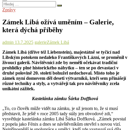
Hledej
…
Zprávy
Zámek Libá ožívá uměním – Galerie,
která dýchá příběhy
admin
13.7.2025
galerie
Zámek Libá
Zámek Libá (dříve též Liebenstein), majestátně se tyčící nad
Libským potokem nedaleko Františkových Lázní, se proměnil v
živoucí galerii. Návštěvníci zde by neměli očekávat tradiční
prohlídky plné historického nábytku – ten se po devastaci v
druhé polovině 20. století bohužel nedochoval. Místo toho je
zámek nyní domovem děl deseti výtvarníků, kteří sem přinášejí
různé techniky a styly, a vytvářejí tak pro návštěvníky zcela
unikátní zážitek.
Kastelánka zámku Šárka Doffková
„To, co člověk může vidět na zámku, je už jenom to, že si musí
představit, že ještě v roce 2005 tady stály jen obvodové zdi,“
vysvětluje kastelánka zámku Libá Šárka Doffková. „Zámek povstal
z popela jako Fénix a dnes se návštěvníkům otevřel s novou vizí.
Nejpřínosnější je spolupráce s umělci, kteří zde vystavují svá díla.