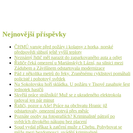
Nejnovější příspěvky
ČHMÚ varuje před požáry i kolapsy z horka, norské
předpovědi slibují ještě vyšší teploty
Neznámý řidič měl narazit do zaparkovaného auta a odjet
Řidiče čeká omezení u Mariánských Lázní, na silnici mezi
Zádubem a Závišínem odstartovala modernizace
Pád z několika metrů do řeky. Zraněnému cyklistovi pomáhali
policisté i pohotový svědek
Na Sokolovsku hoří skládka. U požáru v Tisové zasahuje šest
jednotek hasičů
Skvělá práce strážníků! Muž se z ukradeného elektrokola
radoval jen pár minut
Řidiči, pozor u Aše! Práce na obchvatu Hranic již
odstartovaly, omezení potrvá přes měsíc
Poznáte osoby na fotografiích? Kriminalisté pátrají po
svědcích divokého nákupu bez placení
Soud vydal příkaz k zatčení muže z Chebu. Pohybovat se
může mezi bezdomovci, uvádějí kriminalisté