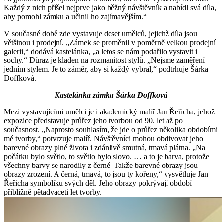
Každý z nich přišel nejprve jako běžný návštěvník a nabídl svá díla,
aby pomohl zámku a učinil ho zajímavějším.“
V současné době zde vystavuje deset umělců, jejichž díla jsou
většinou i prodejní. „Zámek se proměnil v poměrně velkou prodejní
galerii,“ dodává kastelánka, „a letos se nám podařilo vystavit i
sochy.“ Důraz je kladen na rozmanitost stylů. „Nejsme zaměření
jedním stylem. Je to záměr, aby si každý vybral,“ podtrhuje Šárka
Doffková.
Kastelánka zámku Šárka Doffková
Mezi vystavujícími umělci je i akademický malíř Jan Řeřicha, jehož
expozice představuje průřez jeho tvorbou od 90. let až po
současnost. „Naprosto souhlasím, že jde o průřez několika obdobími
mé tvorby,“ potvrzuje malíř. Návštěvníci mohou obdivovat jeho
barevné obrazy plné života i zdánlivě smutná, tmavá plátna. „Na
počátku bylo světlo, to světlo bylo slovo. … a to je barva, protože
všechny barvy se narodily z černé. Takže barevné obrazy jsou
obrazy zrození. A černá, tmavá, to jsou ty kořeny,“ vysvětluje Jan
Řeřicha symboliku svých děl. Jeho obrazy pokrývají období
přibližně pětadvaceti let tvorby.