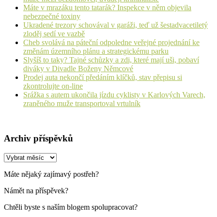
Máte v mrazáku tento tatarák? Inspekce v něm objevila
nebezpečné toxiny
Ukradené trezory schovával v garáži, teď už šestadvacetiletý
zloděj sedí ve vazbě
Cheb svolává na páteční odpoledne veřejné projednání ke
změnám územního plánu a strategickému parku
Slyšíš to taky? Tajné schůzky a zdi, které mají uši, pobaví
diváky v Divadle Boženy Němcové
Prodej auta nekončí předáním klíčků, stav přepisu si
zkontrolujte on-line
Srážka s autem ukončila jízdu cyklisty v Karlových Varech,
zraněného muže transportoval vrtulník
Archiv příspěvků
Archiv
příspěvků
Máte nějaký zajímavý postřeh?
Námět na příspěvek?
Chtěli byste s naším blogem spolupracovat?