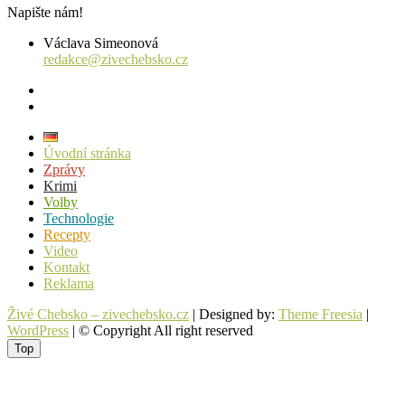
Napište nám!
Václava Simeonová
redakce@zivechebsko.cz
facebook
instagram
Úvodní stránka
Zprávy
Krimi
Volby
Technologie
Recepty
Video
Kontakt
Reklama
Živé Chebsko – zivechebsko.cz
| Designed by:
Theme Freesia
|
WordPress
| © Copyright All right reserved
Top