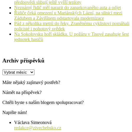
předpovědi slibují ještě vyšší teploty
Neznámý řidič měl narazit do zaparkovaného auta a odjet
Řidiče čeká omezení u Mariánských Lázní, na silnici mezi
Zádubem a Závišínem odstartovala modernizace
Pád z několika metrů do řeky. Zraněnému cyklistovi pomáhali
policisté i pohotový svědek
Na Sokolovsku hoří skládka. U požáru v Tisové zasahuje šest
jednotek hasičů
Archiv příspěvků
Archiv
příspěvků
Máte nějaký zajímavý postřeh?
Námět na příspěvek?
Chtěli byste s naším blogem spolupracovat?
Napište nám!
Václava Simeonová
redakce@zivechebsko.cz