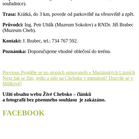
souřadnice).
Trasa:
Krátká, do 3 km, povede od parkoviště na vřesoviště a zpět.
Průvodci:
Ing. Petr Uhlík (Muzeum Sokolov) a RNDr. Jiří Brabec
(Muzeum Cheb).
Kontakt:
J. Brabec, tel.: 734 767 592.
Poznámka:
Doporučujeme vhodné oblečení do terénu.
Navigace
Previous
Previous
Projděte se po stopách spisovatelů v Mariánských Lázních
Next
post:
Next
Jak se žilo, jedlo a pilo na Chebsku v minulosti? Dozvíte se v
pro
post:
Milíkově!
příspěvek
Užití obsahu webu Živé Chebsko – článků
a fotografií bez písemného souhlasu je zakázáno.
FACEBOOK