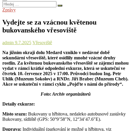
Hledej
…
Zprávy
Vydejte se za vzácnou květenou
bukovanského vřesoviště
admin
9.7.2025
Vřesoviště
Na jižním okraji dolu Medard vzniklo v nedávné době
sekundární vřesoviště, které osídlily mnohé vzácné druhy
rostlin. Za květenou bukovanského vřesoviště se zájemci mohou
vydat v rámci krátké odpolední exkurze, která se uskuteční ve
čtvrtek 10. července 2025 v 17:00. Průvodci budou Ing. Petr
Uhlík (Muzeum Sokolov) a RNDr. Jiří Brabec (Muzeum Cheb).
Akce se uskuteční v rámci cyklu „Pojďte s námi do přírody“.
Foto: Archiv organizátorů
Detaily exkurze:
Místo srazu:
Bukovany u hřbitova, nedaleko autobusové zastávky
Bukovany, sídliště (GPS: 50°9’58″N, 12°34’47.6″E).
Doprava:
Individuální (parkování je možné u hřbitova, viz