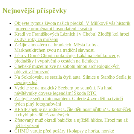
Nejnovější příspěvky
Objevte rytmus života našich předků. V Milíkově vás historik
provede proměnami hospodaření i svátků
Kradl ve Františkových Lázních i v Chebu! Zloději kol hrozí
až dva roky za mřížemi
Zažijte atmosféru na hranicích. Města Luby a
Markneukirchen zvou na tradiční slavnosti
Léto v Domě Chopin pokračuje. Láká na letní koncerty,
přednášky i vyprávění o cestách na fichtlech
Chebské muzeum zve na sobotu plnou archeologických
objevů v Pomezné
Na Sokolovsku se srazila čtyři auta. Silnice u Starého Sedla je
neprůjezdná
Vydejte se na magický Seeberg po setmění. Na hrad
návštěvníky doveze legendární Škoda RTO
Zachyťte světlo fotoaparátem. Galerie 4 zve děti na tvůrčí
týden plný fotografování
BESIP apeluje na rodiče! Učíte děti nosit přilbu? U koloběžek
jí chybí přes 60 % zraněných
Zfetovaný muž okradl babičku a ujížděl hlídce. Hrozí mu až
pět let vězení
ČHMÚ varuje před požáry i kolapsy z horka, norské