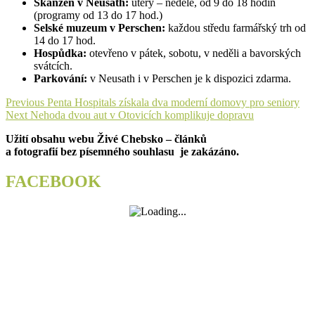
Skanzen v Neusath:
úterý – neděle, od 9 do 18 hodin
(programy od 13 do 17 hod.)
Selské muzeum v Perschen:
každou středu farmářský trh od
14 do 17 hod.
Hospůdka:
otevřeno v pátek, sobotu, v neděli a bavorských
svátcích.
Parkování:
v Neusath i v Perschen je k dispozici zdarma.
Navigace
Previous
Previous
Penta Hospitals získala dva moderní domovy pro seniory
Next
post:
Next
Nehoda dvou aut v Otovicích komplikuje dopravu
pro
post:
Užití obsahu webu Živé Chebsko – článků
příspěvek
a fotografií bez písemného souhlasu je zakázáno.
FACEBOOK