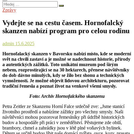
Hledej
…
Zprávy
Vydejte se na cestu časem. Hornofalcký
skanzen nabízí program pro celou rodinu
admin
15.6.2025
Hornofalacký skanzen v Bavorsku nabízí místo, kde se moderní
svět na chvíli zastaví a je možné se nadechnout historie, přírody
a autentických zážitků. Toto unikátní muzeum pod širým
nebem, rozprostírající se na 30 hektarech, přenese návštěvníky
do dob dávno minulých, kdy se žilo bez shonu a technických
vymožeností. Je možné objevit lidovou architekturu, pozorovat
tradiční řemesla a poznat život na venkově všemi smysly.
Foto: Archiv Hornofalckého skanzenu
Petra Zeitler ze Skanzenu Horní Falce srdečně zve: „Jsme stanicí
životního prostředí a nabízíme zážitky pro všechny smysly. Naši
návštěvníci mohou pozorovat řemeslníky při údržbě historických
budov a hospodáře při práci v zemědělství. Pěstujeme zde obilí,
brambory, chmel a zahrádky jsou v létě plné voňavých bylinek.
Dětem se určitě budou líbit naše domácí zvířata, ovce, kozy, prasata