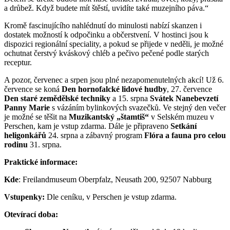
a drůbež. Když budete mít štěstí, uvidíte také muzejního páva.“
Kromě fascinujícího nahlédnutí do minulosti nabízí skanzen i
dostatek možností k odpočinku a občerstvení. V hostinci jsou k
dispozici regionální speciality, a pokud se přijede v neděli, je možné
ochutnat čerstvý kváskový chléb a pečivo pečené podle starých
receptur.
A pozor, červenec a srpen jsou plné nezapomenutelných akcí! Už 6.
července se koná
Den hornofalcké lidové hudby
, 27. července
Den staré zemědělské techniky
a 15. srpna
Svátek Nanebevzetí
Panny Marie
s vázáním bylinkových svazečků. Ve stejný den večer
je možné se těšit na
Muzikantský „štamtiš“
v Selském muzeu v
Perschen, kam je vstup zdarma. Dále je připraveno
Setkání
heligonkářů
24. srpna a zábavný program
Flóra a fauna pro celou
rodinu
31. srpna.
Praktické informace:
Kde
: Freilandmuseum Oberpfalz, Neusath 200, 92507 Nabburg
Vstupenky:
Dle ceníku, v Perschen je vstup zdarma.
Otevírací doba: