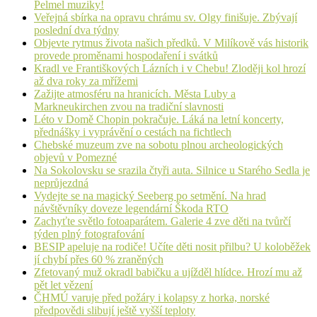
Pelmel muziky!
Veřejná sbírka na opravu chrámu sv. Olgy finišuje. Zbývají
poslední dva týdny
Objevte rytmus života našich předků. V Milíkově vás historik
provede proměnami hospodaření i svátků
Kradl ve Františkových Lázních i v Chebu! Zloději kol hrozí
až dva roky za mřížemi
Zažijte atmosféru na hranicích. Města Luby a
Markneukirchen zvou na tradiční slavnosti
Léto v Domě Chopin pokračuje. Láká na letní koncerty,
přednášky i vyprávění o cestách na fichtlech
Chebské muzeum zve na sobotu plnou archeologických
objevů v Pomezné
Na Sokolovsku se srazila čtyři auta. Silnice u Starého Sedla je
neprůjezdná
Vydejte se na magický Seeberg po setmění. Na hrad
návštěvníky doveze legendární Škoda RTO
Zachyťte světlo fotoaparátem. Galerie 4 zve děti na tvůrčí
týden plný fotografování
BESIP apeluje na rodiče! Učíte děti nosit přilbu? U koloběžek
jí chybí přes 60 % zraněných
Zfetovaný muž okradl babičku a ujížděl hlídce. Hrozí mu až
pět let vězení
ČHMÚ varuje před požáry i kolapsy z horka, norské
předpovědi slibují ještě vyšší teploty