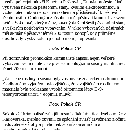
uvedla policejní mluvčí Kateřina Pešková. „Ta byla profesionálně
vybavena několika pěstebními stany, kvalitní elektrotechnikou a
vzduchotechnikou nebo chemikáliemi a příslušenství k pěstování
těchto rostlin. Obdobným způsobem měl pěstovat konopí i ve svém
bytě v Sokolově, který měl vybavený dalšími šesti pěstebními stany
s veškerým potřebným vybavením. V takto vybavených pěstírnách
měl aktuálně pěstovat téměř 200 rostlin konopí, kdy průměrně
dosahovaly výšky kolem jednoho metru,“ upřesnila.
Foto: Policie ČR
Při domovních prohlídkách kriminalisté zajistili nejen veškeré
vybavení pěstíren, ale také přes sedm kilogramů sušiny marihuany a
téměř 200 rostlin konopí.
„Zajištěné rostliny a sušina byly zaslány ke znaleckému zkoumání.
Z odborného vyjádření bylo zjištěno, že v zajištěném rostlinném
materiálu byla prokázána vysoká přítomnost látky D-9-
tetrahydrocanainolu,“ doplnila mluvčí.
Foto: Policie ČR
Sokolovští kriminalisté zahájili trestní stíhání třiatřicetiletého muže z
Karlovarska, kterého obvinili ze spáchání zvlášť závažného zločinu
nedovolené výroby a jiného nakládání s omamnými a
psychotropními látkami a s jedy.