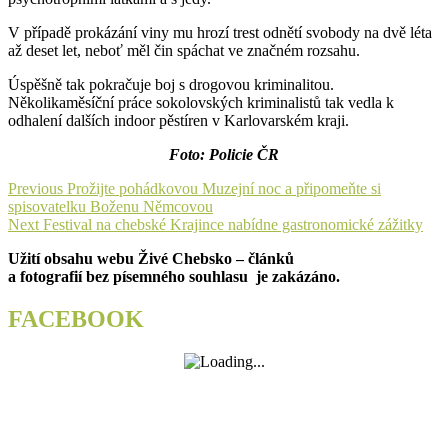
V případě prokázání viny mu hrozí trest odnětí svobody na dvě léta
až deset let, neboť měl čin spáchat ve značném rozsahu.
Úspěšně tak pokračuje boj s drogovou kriminalitou.
Několikaměsíční práce sokolovských kriminalistů tak vedla k
odhalení dalších indoor pěstíren v Karlovarském kraji.
Foto: Policie ČR
Navigace
Previous
Previous
Prožijte pohádkovou Muzejní noc a připomeňte si
post:
spisovatelku Boženu Němcovou
pro
Next
Next
Festival na chebské Krajince nabídne gastronomické zážitky
příspěvek
post:
Užití obsahu webu Živé Chebsko – článků
a fotografií bez písemného souhlasu je zakázáno.
FACEBOOK