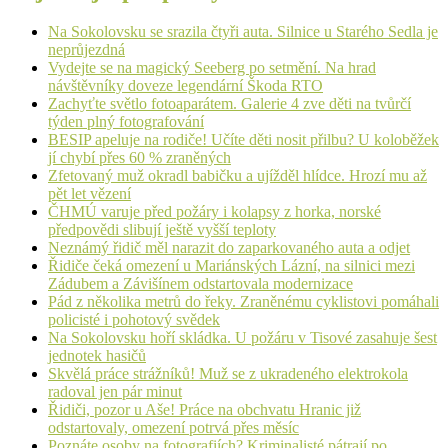
Na Sokolovsku se srazila čtyři auta. Silnice u Starého Sedla je
neprůjezdná
Vydejte se na magický Seeberg po setmění. Na hrad
návštěvníky doveze legendární Škoda RTO
Zachyťte světlo fotoaparátem. Galerie 4 zve děti na tvůrčí
týden plný fotografování
BESIP apeluje na rodiče! Učíte děti nosit přilbu? U koloběžek
jí chybí přes 60 % zraněných
Zfetovaný muž okradl babičku a ujížděl hlídce. Hrozí mu až
pět let vězení
ČHMÚ varuje před požáry i kolapsy z horka, norské
předpovědi slibují ještě vyšší teploty
Neznámý řidič měl narazit do zaparkovaného auta a odjet
Řidiče čeká omezení u Mariánských Lázní, na silnici mezi
Zádubem a Závišínem odstartovala modernizace
Pád z několika metrů do řeky. Zraněnému cyklistovi pomáhali
policisté i pohotový svědek
Na Sokolovsku hoří skládka. U požáru v Tisové zasahuje šest
jednotek hasičů
Skvělá práce strážníků! Muž se z ukradeného elektrokola
radoval jen pár minut
Řidiči, pozor u Aše! Práce na obchvatu Hranic již
odstartovaly, omezení potrvá přes měsíc
Poznáte osoby na fotografiích? Kriminalisté pátrají po