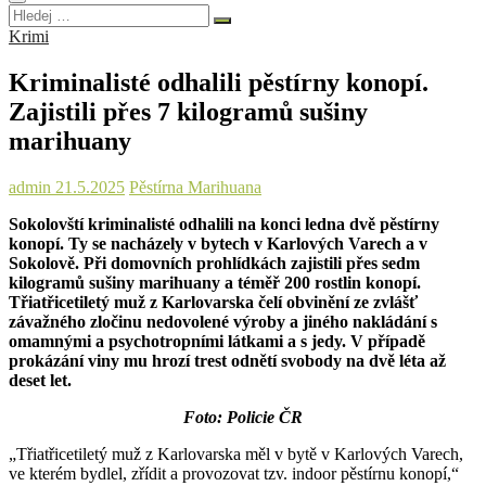
Hledej
…
Krimi
Kriminalisté odhalili pěstírny konopí.
Zajistili přes 7 kilogramů sušiny
marihuany
admin
21.5.2025
Pěstírna Marihuana
Sokolovští kriminalisté odhalili na konci ledna dvě pěstírny
konopí. Ty se nacházely v bytech v Karlových Varech a v
Sokolově. Při domovních prohlídkách zajistili přes sedm
kilogramů sušiny marihuany a téměř 200 rostlin konopí.
Třiatřicetiletý muž z Karlovarska čelí obvinění ze zvlášť
závažného zločinu nedovolené výroby a jiného nakládání s
omamnými a psychotropními látkami a s jedy. V případě
prokázání viny mu hrozí trest odnětí svobody na dvě léta až
deset let.
Foto: Policie ČR
„Třiatřicetiletý muž z Karlovarska měl v bytě v Karlových Varech,
ve kterém bydlel, zřídit a provozovat tzv. indoor pěstírnu konopí,“