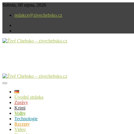
Skip
Sobota, 08 srpna, 2026
to
redakce@zivechebsko.cz
content
facebook
instagram
V našem regionu se stále něco děje.
Živé Chebsko – zivechebsko.cz
Úvodní stránka
Zprávy
Krimi
Volby
Technologie
Recepty
Video