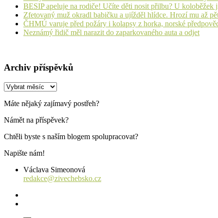
BESIP apeluje na rodiče! Učíte děti nosit přilbu? U koloběžek 
Zfetovaný muž okradl babičku a ujížděl hlídce. Hrozí mu až pět
ČHMÚ varuje před požáry i kolapsy z horka, norské předpovědi s
Neznámý řidič měl narazit do zaparkovaného auta a odjet
Archiv příspěvků
Archiv
příspěvků
Máte nějaký zajímavý postřeh?
Námět na příspěvek?
Chtěli byste s naším blogem spolupracovat?
Napište nám!
Václava Simeonová
redakce@zivechebsko.cz
facebook
instagram