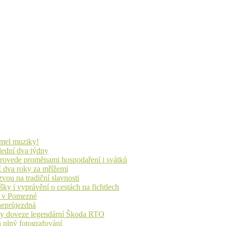
lmel muziky!
lední dva týdny
 provede proměnami hospodaření i svátků
ž dva roky za mřížemi
vou na tradiční slavnosti
ky i vyprávění o cestách na fichtlech
ů v Pomezné
 neprůjezdná
íky doveze legendární Škoda RTO
n plný fotografování