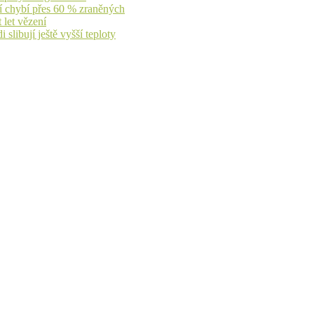
jí chybí přes 60 % zraněných
 let vězení
libují ještě vyšší teploty