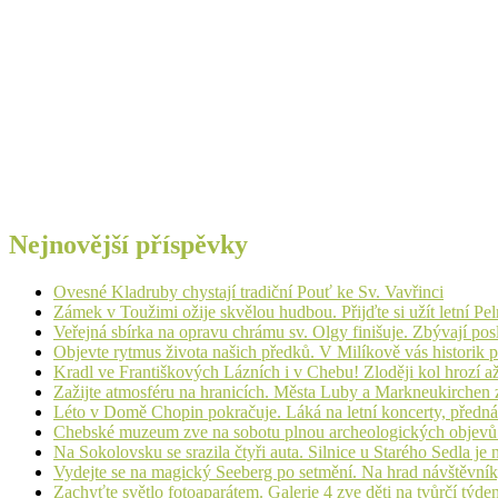
Nejnovější příspěvky
Ovesné Kladruby chystají tradiční Pouť ke Sv. Vavřinci
Zámek v Toužimi ožije skvělou hudbou. Přijďte si užít letní Pe
Veřejná sbírka na opravu chrámu sv. Olgy finišuje. Zbývají pos
Objevte rytmus života našich předků. V Milíkově vás historik
Kradl ve Františkových Lázních i v Chebu! Zloději kol hrozí a
Zažijte atmosféru na hranicích. Města Luby a Markneukirchen z
Léto v Domě Chopin pokračuje. Láká na letní koncerty, přednáš
Chebské muzeum zve na sobotu plnou archeologických objev
Na Sokolovsku se srazila čtyři auta. Silnice u Starého Sedla je
Vydejte se na magický Seeberg po setmění. Na hrad návštěvn
Zachyťte světlo fotoaparátem. Galerie 4 zve děti na tvůrčí týde