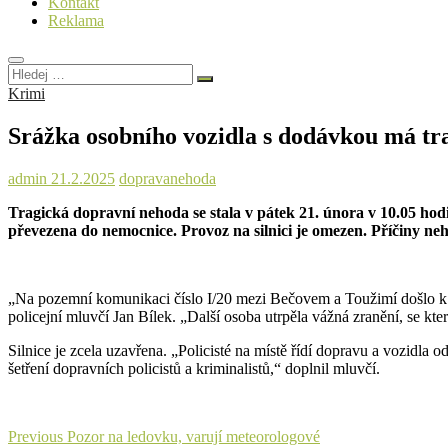
Kontakt
Reklama
Hledej
…
Krimi
Srážka osobního vozidla s dodávkou má tr
admin
21.2.2025
doprava
nehoda
Tragická dopravní nehoda se stala v pátek 21. února v 10.05 hodi
převezena do nemocnice. Provoz na silnici je omezen. Příčiny neh
„Na pozemní komunikaci číslo I/20 mezi Bečovem a Toužimí došlo k tr
policejní mluvčí Jan Bílek. „Další osoba utrpěla vážná zranění, se k
Silnice je zcela uzavřena. „Policisté na místě řídí dopravu a vozidla
šetření dopravních policistů a kriminalistů,“ doplnil mluvčí.
Navigace
Previous
Previous
Pozor na ledovku, varují meteorologové