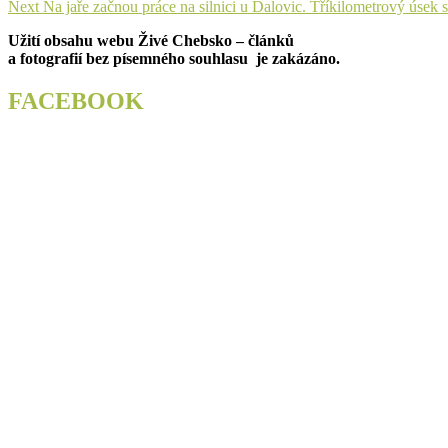
Next
post:
Next
Na jaře začnou práce na silnici u Dalovic. Tříkilometrový úsek
pro
post:
Užití obsahu webu Živé Chebsko – článků
příspěvek
a fotografií bez písemného souhlasu je zakázáno.
FACEBOOK