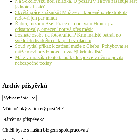
Na Sokolovsku hoří skládka. U požáru v Tisové zasahuje šest
jednotek hasičů
Skvělá práce strážníků! Muž se z ukradeného elektrokola
radoval jen pár minut
Řidiči, pozor u Aše! Práce na obchvatu Hranic již
odstartovaly, omezení potrvá přes měsíc
Poznáte osoby na fotografiích? Kriminalisté pátrají po
svědcích divokého nákupu bez placení
Soud vydal příkaz k zatčení muže z Chebu. Pohybovat se
může mezi bezdomovci, uvádějí kriminalisté
Máte v mrazáku tento tatarák? Inspekce v něm objevila
nebezpečné toxiny
Archiv příspěvků
Archiv
příspěvků
Máte nějaký zajímavý postřeh?
Námět na příspěvek?
Chtěli byste s naším blogem spolupracovat?