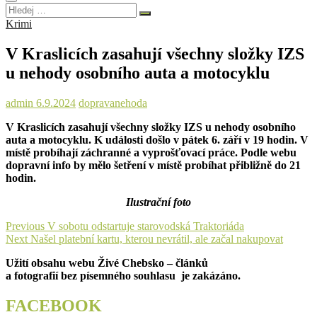
Hledej
…
Krimi
V Kraslicích zasahují všechny složky IZS
u nehody osobního auta a motocyklu
admin
6.9.2024
doprava
nehoda
V Kraslicích zasahují všechny složky IZS u nehody osobního
auta a motocyklu. K události došlo v pátek 6. září v 19 hodin. V
místě probíhají záchranné a vyprošťovací práce. Podle webu
dopravní info by mělo šetření v místě probíhat přibližně do 21
hodin.
Ilustrační foto
Navigace
Previous
Previous
V sobotu odstartuje starovodská Traktoriáda
Next
post:
Next
Našel platební kartu, kterou nevrátil, ale začal nakupovat
pro
post:
Užití obsahu webu Živé Chebsko – článků
příspěvek
a fotografií bez písemného souhlasu je zakázáno.
FACEBOOK