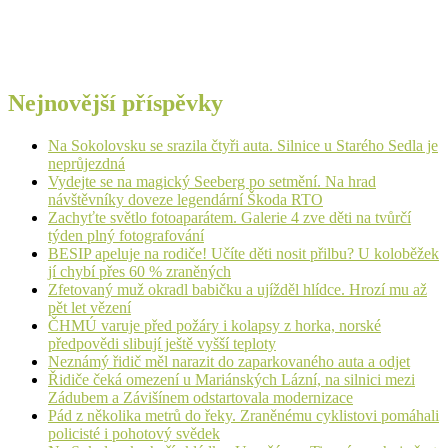
Nejnovější příspěvky
Na Sokolovsku se srazila čtyři auta. Silnice u Starého Sedla je
neprůjezdná
Vydejte se na magický Seeberg po setmění. Na hrad
návštěvníky doveze legendární Škoda RTO
Zachyťte světlo fotoaparátem. Galerie 4 zve děti na tvůrčí
týden plný fotografování
BESIP apeluje na rodiče! Učíte děti nosit přilbu? U koloběžek
jí chybí přes 60 % zraněných
Zfetovaný muž okradl babičku a ujížděl hlídce. Hrozí mu až
pět let vězení
ČHMÚ varuje před požáry i kolapsy z horka, norské
předpovědi slibují ještě vyšší teploty
Neznámý řidič měl narazit do zaparkovaného auta a odjet
Řidiče čeká omezení u Mariánských Lázní, na silnici mezi
Zádubem a Závišínem odstartovala modernizace
Pád z několika metrů do řeky. Zraněnému cyklistovi pomáhali
policisté i pohotový svědek