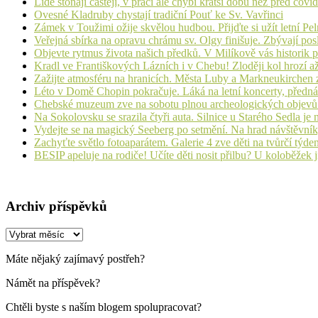
Lidé stonají častěji, v práci ale chybí kratší dobu než před cov
Ovesné Kladruby chystají tradiční Pouť ke Sv. Vavřinci
Zámek v Toužimi ožije skvělou hudbou. Přijďte si užít letní Pe
Veřejná sbírka na opravu chrámu sv. Olgy finišuje. Zbývají pos
Objevte rytmus života našich předků. V Milíkově vás historik
Kradl ve Františkových Lázních i v Chebu! Zloději kol hrozí a
Zažijte atmosféru na hranicích. Města Luby a Markneukirchen z
Léto v Domě Chopin pokračuje. Láká na letní koncerty, přednáš
Chebské muzeum zve na sobotu plnou archeologických objev
Na Sokolovsku se srazila čtyři auta. Silnice u Starého Sedla je
Vydejte se na magický Seeberg po setmění. Na hrad návštěvn
Zachyťte světlo fotoaparátem. Galerie 4 zve děti na tvůrčí týde
BESIP apeluje na rodiče! Učíte děti nosit přilbu? U koloběžek 
Archiv příspěvků
Archiv
příspěvků
Máte nějaký zajímavý postřeh?
Námět na příspěvek?
Chtěli byste s naším blogem spolupracovat?