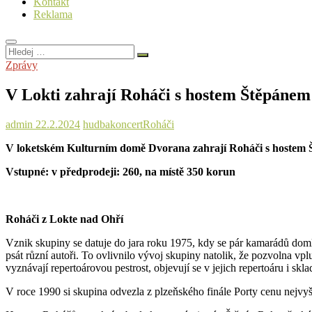
Kontakt
Reklama
Hledej
…
Zprávy
V Lokti zahrají Roháči s hostem Štěpáne
admin
22.2.2024
hudba
koncert
Roháči
V loketském Kulturním domě Dvorana zahrají Roháči s hostem Š
Vstupné: v předprodeji: 260, na místě 350 korun
Roháči z Lokte nad Ohří
Vznik skupiny se datuje do jara roku 1975, kdy se pár kamarádů domlu
psát různí autoři. To ovlivnilo vývoj skupiny natolik, že pozvolna v
vyznávají repertoárovou pestrost, objevují se v jejich repertoáru i skla
V roce 1990 si skupina odvezla z plzeňského finále Porty cenu nejvy