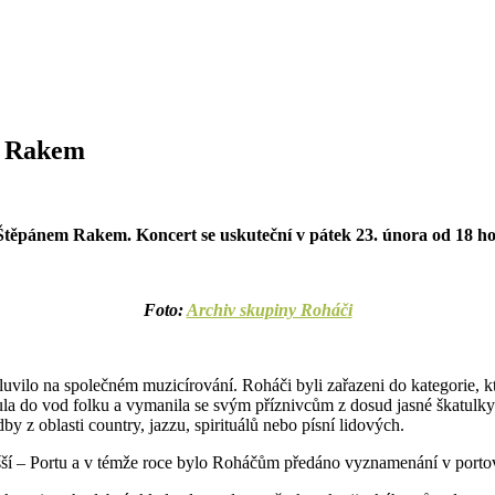
m Rakem
těpánem Rakem. Koncert se uskuteční v pátek 23. února od 18 ho
Foto:
Archiv skupiny Roháči
vilo na společném muzicírování. Roháči byli zařazeni do kategorie, kte
plula do vod folku a vymanila se svým příznivcům z dosud jasné škatulky
dby z oblasti country, jazzu, spirituálů nebo písní lidových.
šší – Portu a v témže roce bylo Roháčům předáno vyznamenání v portov