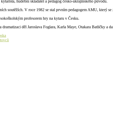
kytarista, hudební skladatel a pedagog česko-ukrajinského původu.
ních soutěžích. V roce 1982 se stal prvním pedagogem AMU, který se 
okoškolským profesorem hry na kytaru v Česku.
a dramatizaci děl Jaroslava Foglara, Karla Maye, Otakara Batličky a da
bska
rtovců