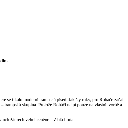
din.
ré se říkalo moderní trampská píseň. Jak šly roky, pro Roháče začali
 – trampská skupina. Protože Roháči nelpí pouze na vlastní tvorbě a
ních žánrech velmi ceněné – Zlatá Porta.