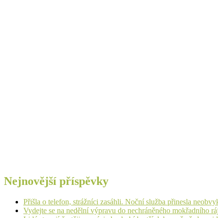
Nejnovější příspěvky
Přišla o telefon, strážníci zasáhli. Noční služba přinesla neobv
Vydejte se na nedělní výpravu do nechráněného mokřadního rá