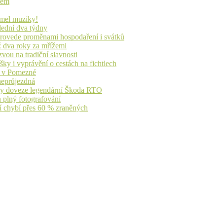
idem
lmel muziky!
lední dva týdny
 provede proměnami hospodaření i svátků
ž dva roky za mřížemi
vou na tradiční slavnosti
ky i vyprávění o cestách na fichtlech
ů v Pomezné
 neprůjezdná
íky doveze legendární Škoda RTO
n plný fotografování
jí chybí přes 60 % zraněných