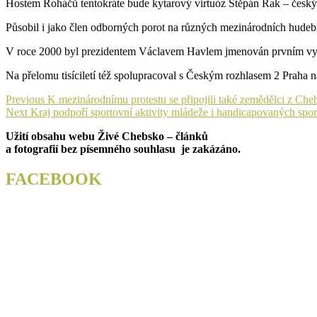
Hostem Roháčů tentokráte bude kytarový virtuóz Štěpán Rak – český 
Působil i jako člen odborných porot na různých mezinárodních hudeb
V roce 2000 byl prezidentem Václavem Havlem jmenován prvním vys
Na přelomu tisíciletí též spolupracoval s Českým rozhlasem 2 Praha n
Navigace
Previous
Previous
K mezinárodnímu protestu se připojili také zemědělci z Che
Next
post:
Next
Kraj podpoří sportovní aktivity mládeže i handicapovaných spo
pro
post:
Užití obsahu webu Živé Chebsko – článků
příspěvek
a fotografií bez písemného souhlasu je zakázáno.
FACEBOOK