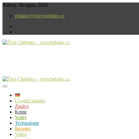
Skip
Sobota, 08 srpna, 2026
to
redakce@zivechebsko.cz
content
facebook
instagram
V našem regionu se stále něco děje.
Živé Chebsko – zivechebsko.cz
Úvodní stránka
Zprávy
Krimi
Volby
Technologie
Recepty
Video