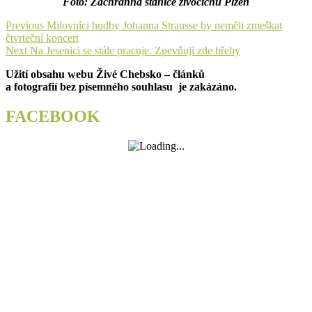
Foto: Záchranná stanice živočichů Plzeň
Navigace
Previous
Previous
Milovníci hudby Johanna Strausse by neměli zmeškat
post:
čtvrteční koncert
pro
Next
Next
Na Jesenici se stále pracuje. Zpevňují zde břehy
příspěvek
post:
Užití obsahu webu Živé Chebsko – článků
a fotografií bez písemného souhlasu je zakázáno.
FACEBOOK