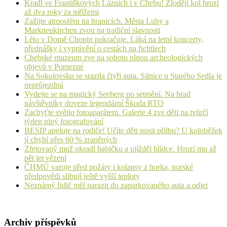
Kradl ve Františkových Lázních i v Chebu! Zloději kol hrozí
až dva roky za mřížemi
Zažijte atmosféru na hranicích. Města Luby a
Markneukirchen zvou na tradiční slavnosti
Léto v Domě Chopin pokračuje. Láká na letní koncerty,
přednášky i vyprávění o cestách na fichtlech
Chebské muzeum zve na sobotu plnou archeologických
objevů v Pomezné
Na Sokolovsku se srazila čtyři auta. Silnice u Starého Sedla je
neprůjezdná
Vydejte se na magický Seeberg po setmění. Na hrad
návštěvníky doveze legendární Škoda RTO
Zachyťte světlo fotoaparátem. Galerie 4 zve děti na tvůrčí
týden plný fotografování
BESIP apeluje na rodiče! Učíte děti nosit přilbu? U koloběžek
jí chybí přes 60 % zraněných
Zfetovaný muž okradl babičku a ujížděl hlídce. Hrozí mu až
pět let vězení
ČHMÚ varuje před požáry i kolapsy z horka, norské
předpovědi slibují ještě vyšší teploty
Neznámý řidič měl narazit do zaparkovaného auta a odjet
Archiv příspěvků