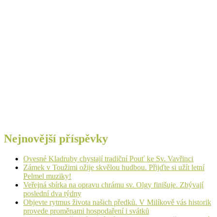
Nejnovější příspěvky
Ovesné Kladruby chystají tradiční Pouť ke Sv. Vavřinci
Zámek v Toužimi ožije skvělou hudbou. Přijďte si užít letní
Pelmel muziky!
Veřejná sbírka na opravu chrámu sv. Olgy finišuje. Zbývají
poslední dva týdny
Objevte rytmus života našich předků. V Milíkově vás historik
provede proměnami hospodaření i svátků