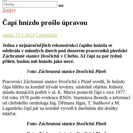
Hledej
…
Zprávy
Čapí hnízdo prošlo úpravou
admin
25.1.2024
Čáp
Hnízdo
Jedna z nejnáročnějších rekonstrukcí čapího hnízda se
odehrála v minulých dnech pod dozorem pracovníků plzeňské
Záchranné stanice živočichů v Chebu. Až čápi za pár týdnů
přiletí, budou mít hnízdo jako nové.
F
oto: Záchranná stanice živočichů Plzeň
Pracovníci Záchranné stanice živočichů z Plzně uvedli, že hnízdo
čápa bílého na komíně bývalé továrny, následně objektu Jednoty,
skladu domácích potřeb v ul. K. Marxe postavili čápi v roce 1977.
Od roku 1978 podle evidence RNDr. Stanislava Benedy a informací
od chebského ornitologa Ing. Dětmara Jägra, T. Staňkové a M.
Lagardeho čapí pár na komíně vyvedl k dnešnímu dni desítky
mláďat.
Foto: Záchranná stanice živočichů Plzeň