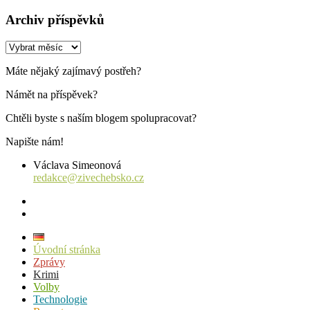
Archiv příspěvků
Archiv
příspěvků
Máte nějaký zajímavý postřeh?
Námět na příspěvek?
Chtěli byste s naším blogem spolupracovat?
Napište nám!
Václava Simeonová
redakce@zivechebsko.cz
facebook
instagram
Úvodní stránka
Zprávy
Krimi
Volby
Technologie