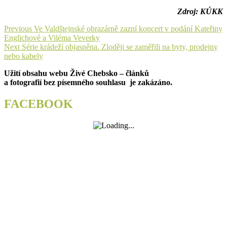
Zdroj: KÚKK
Navigace
Previous
Previous
Ve Valdštejnské obrazárně zazní koncert v podání Kateřiny
post:
Englichové a Viléma Veverky
pro
Next
Next
Série krádeží objasněna. Zloději se zaměřili na byty, prodejny
příspěvek
post:
nebo kabely
Užití obsahu webu Živé Chebsko – článků
a fotografií bez písemného souhlasu je zakázáno.
FACEBOOK