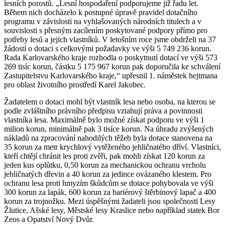
lesních porostů. „Lesní hospodaření podporujeme již řadu let.
Během nich docházelo k postupné úpravě pravidel dotačního
programu v závislosti na vyhlašovaných národních titulech a v
souvislosti s přesným zacílením poskytované podpory přímo pro
potřeby lesů a jejich vlastníků. V letošním roce jsme obdrželi na 37
žádostí o dotaci s celkovými požadavky ve výši 5 749 236 korun.
Rada Karlovarského kraje rozhodla o poskytnutí dotací ve výši 573
269 tisíc korun, částku 5 175 967 korun pak doporučila ke schválení
Zastupitelstvu Karlovarského kraje,“ upřesnil 1. náměstek hejtmana
pro oblast životního prostředí Karel Jakobec.
Žadatelem o dotaci mohl být vlastník lesa nebo osoba, na kterou se
podle zvláštního právního předpisu vztahují práva a povinnosti
vlastníka lesa. Maximálně bylo možné získat podporu ve výši 1
milion korun, minimálně pak 3 tisíce korun. Na úhradu zvýšených
nákladů na zpracování nahodilých těžeb byla dotace stanovena na
35 korun za metr krychlový vytěženého jehličnatého dříví. Vlastníci,
kteří chtějí chránit les proti zvěři, pak mohli získat 120 korun za
jeden kus oplůtku, 0,50 korun za mechanickou ochranu vrcholu
jehličnatých dřevin a 40 korun za jedince ovázaného klestem. Pro
ochranu lesa proti hmyzím škůdcům se dotace pohybovala ve výši
300 korun za lapák, 600 korun za bariérový štěrbinový lapač a 400
korun za trojnožku. Mezi úspěšnými žadateli jsou společnosti Lesy
Žlutice, Ašské lesy, Městské lesy Kraslice nebo například statek Bor
Zeos a Opatství Nový Dvůr.