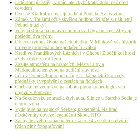
Lidé stonají častěji, v práci ale chybí kratší dobu než před
covidem
Ovesné Kladruby chystají tradiční Pouť ke Sv. Vavřinci
Zámek v Toužimi ožije skvělou hudbou. Přijďte si užít letní
Pelmel muziky!
Veřejná sbírka na opravu chrámu sv. Olgy finišuje. Zbývají
poslední dva týdny
Objevte rytmus života našich předků. V Milíkově vás historik
provede proměnami hospodaření i svátků
Kradl ve Františkových Lázních i v Chebu! Zloději kol hrozí
až dva roky za mřížemi
Zažijte atmosféru na hranicích. Města Luby a
Markneukirchen zvou na tradiční slavnosti
Léto v Domě Chopin pokračuje. Láká na letní koncerty,
přednášky i vyprávění o cestách na fichtlech
Chebské muzeum zve na sobotu plnou archeologických
objevů v Pomezné
Na Sokolovsku se srazila čtyři auta. Silnice u Starého Sedla je
neprůjezdná
Vydejte se na magický Seeberg po setmění. Na hrad
návštěvníky doveze legendární Škoda RTO
Zachyťte světlo fotoaparátem. Galerie 4 zve děti na tvůrčí
týden plný fotografování