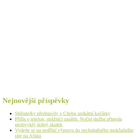
Nejnovější příspěvky
Sběratelky představily v Chebu unikátní kočárky
Přišla o telefon, strážníci zasáhli. Noční služba přinesla
neobvyklý dobrý skutek
Vydejte se na nedělní výpravu do nechráněného mokřadního
ráje na Ašsku