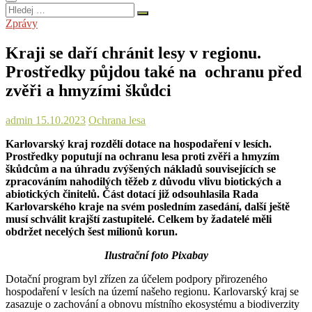
Hledej
…
Zprávy
Kraji se daří chránit lesy v regionu.
Prostředky půjdou také na ochranu před
zvěři a hmyzími škůdci
admin
15.10.2023
Ochrana lesa
Karlovarský kraj rozdělí dotace na hospodaření v lesích.
Prostředky poputují na ochranu lesa proti zvěři a hmyzím
škůdcům a na úhradu zvýšených nákladů souvisejících se
zpracováním nahodilých těžeb z důvodu vlivu biotických a
abiotických činitelů. Část dotací již odsouhlasila Rada
Karlovarského kraje na svém posledním zasedání, další ještě
musí schválit krajští zastupitelé. Celkem by žadatelé měli
obdržet necelých šest milionů korun.
Ilustrační foto Pixabay
Dotační program byl zřízen za účelem podpory přirozeného
hospodaření v lesích na území našeho regionu. Karlovarský kraj se
zasazuje o zachování a obnovu místního ekosystému a biodiverzity