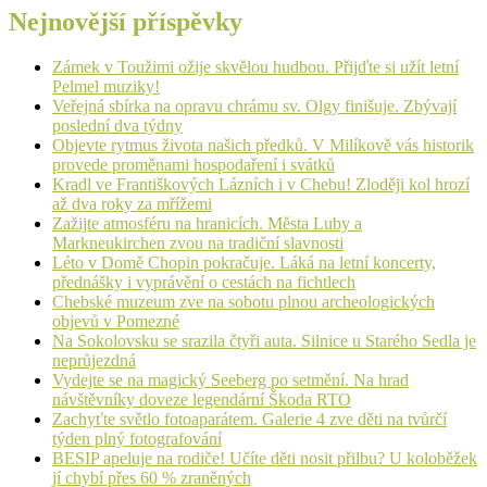
Nejnovější příspěvky
Zámek v Toužimi ožije skvělou hudbou. Přijďte si užít letní
Pelmel muziky!
Veřejná sbírka na opravu chrámu sv. Olgy finišuje. Zbývají
poslední dva týdny
Objevte rytmus života našich předků. V Milíkově vás historik
provede proměnami hospodaření i svátků
Kradl ve Františkových Lázních i v Chebu! Zloději kol hrozí
až dva roky za mřížemi
Zažijte atmosféru na hranicích. Města Luby a
Markneukirchen zvou na tradiční slavnosti
Léto v Domě Chopin pokračuje. Láká na letní koncerty,
přednášky i vyprávění o cestách na fichtlech
Chebské muzeum zve na sobotu plnou archeologických
objevů v Pomezné
Na Sokolovsku se srazila čtyři auta. Silnice u Starého Sedla je
neprůjezdná
Vydejte se na magický Seeberg po setmění. Na hrad
návštěvníky doveze legendární Škoda RTO
Zachyťte světlo fotoaparátem. Galerie 4 zve děti na tvůrčí
týden plný fotografování
BESIP apeluje na rodiče! Učíte děti nosit přilbu? U koloběžek
jí chybí přes 60 % zraněných