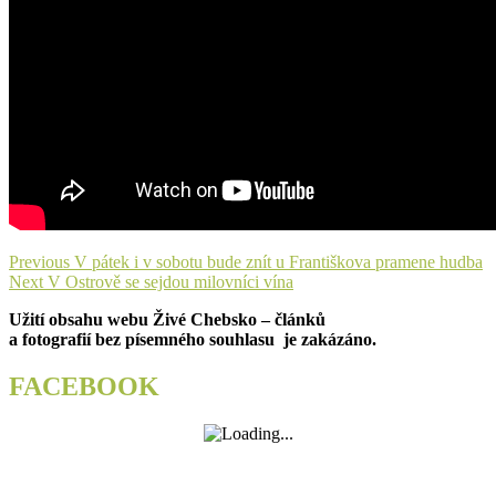
Navigace
Previous
Previous
V pátek i v sobotu bude znít u Františkova pramene hudba
Next
post:
Next
V Ostrově se sejdou milovníci vína
pro
post:
Užití obsahu webu Živé Chebsko – článků
příspěvek
a fotografií bez písemného souhlasu je zakázáno.
FACEBOOK