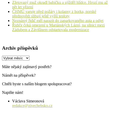
Zfetovaný muž okradl babičku a ujížděl hlídce. Hrozí mu až
pět let vězení
ČHMÚ varuje před požáry i kolapsy z horka, norské
předpovědi slibují ještě vyšší teploty
Neznámý řidič měl narazit do zaparkovaného auta a odjet
Řidiče čeká omezení u Mariánských Lázní, na silnici mezi
Zádubem a Závišínem odstartovala modernizace
Archiv příspěvků
Archiv
příspěvků
Máte nějaký zajímavý postřeh?
Námět na příspěvek?
Chtěli byste s naším blogem spolupracovat?
Napište nám!
Václava Simeonová
redakce@zivechebsko.cz