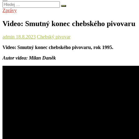
Hledej
…
Zprávy
Video: Smutný konec chebského pivovaru
admin
18.8.2023
Chebský pivovar
Video: Smutný konec chebského pivovaru, rok 1995.
Autor videa: Milan Daněk