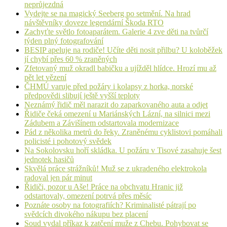
neprůjezdná
Vydejte se na magický Seeberg po setmění. Na hrad
návštěvníky doveze legendární Škoda RTO
Zachyťte světlo fotoaparátem. Galerie 4 zve děti na tvůrčí
týden plný fotografování
BESIP apeluje na rodiče! Učíte děti nosit přilbu? U koloběžek
jí chybí přes 60 % zraněných
Zfetovaný muž okradl babičku a ujížděl hlídce. Hrozí mu až
pět let vězení
ČHMÚ varuje před požáry i kolapsy z horka, norské
předpovědi slibují ještě vyšší teploty
Neznámý řidič měl narazit do zaparkovaného auta a odjet
Řidiče čeká omezení u Mariánských Lázní, na silnici mezi
Zádubem a Závišínem odstartovala modernizace
Pád z několika metrů do řeky. Zraněnému cyklistovi pomáhali
policisté i pohotový svědek
Na Sokolovsku hoří skládka. U požáru v Tisové zasahuje šest
jednotek hasičů
Skvělá práce strážníků! Muž se z ukradeného elektrokola
radoval jen pár minut
Řidiči, pozor u Aše! Práce na obchvatu Hranic již
odstartovaly, omezení potrvá přes měsíc
Poznáte osoby na fotografiích? Kriminalisté pátrají po
svědcích divokého nákupu bez placení
Soud vydal příkaz k zatčení muže z Chebu. Pohybovat se