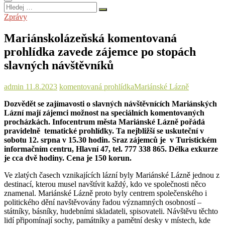
Hledej
…
Zprávy
Mariánskolázeňská komentovaná
prohlídka zavede zájemce po stopách
slavných návštěvníků
admin
11.8.2023
komentovaná prohlídka
Mariánské Lázně
Dozvědět se zajímavosti o slavných návštěvnících Mariánských
Lázní mají zájemci možnost na speciálních komentovaných
procházkách. Infocentrum města Mariánské Lázně pořádá
pravidelně tematické prohlídky. Ta nejbližší se uskuteční v
sobotu 12. srpna v 15.30 hodin. Sraz zájemců je v Turistickém
informačním centru, Hlavní 47, tel. 777 338 865. Délka exkurze
je cca dvě hodiny. Cena je 150 korun.
Ve zlatých časech vznikajících lázní byly Mariánské Lázně jednou z
destinací, kterou musel navštívit každý, kdo ve společnosti něco
znamenal. Mariánské Lázně proto byly centrem společenského i
politického dění navštěvovány řadou významných osobností –
státníky, básníky, hudebními skladateli, spisovateli. Návštěvu těchto
lidí připomínají sochy, památníky a pamětní desky v místech, kde