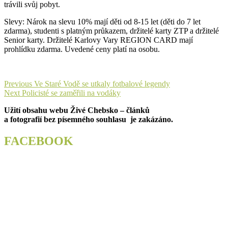
trávili svůj pobyt.
Slevy: Nárok na slevu 10% mají děti od 8-15 let (děti do 7 let
zdarma), studenti s platným průkazem, držitelé karty ZTP a držitelé
Senior karty. Držitelé Karlovy Vary REGION CARD mají
prohlídku zdarma. Uvedené ceny platí na osobu.
Navigace
Previous
Previous
Ve Staré Vodě se utkaly fotbalové legendy
Next
post:
Next
Policisté se zaměřili na vodáky
pro
post:
Užití obsahu webu Živé Chebsko – článků
příspěvek
a fotografií bez písemného souhlasu je zakázáno.
FACEBOOK