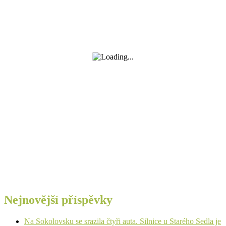
Nejnovější příspěvky
Na Sokolovsku se srazila čtyři auta. Silnice u Starého Sedla je