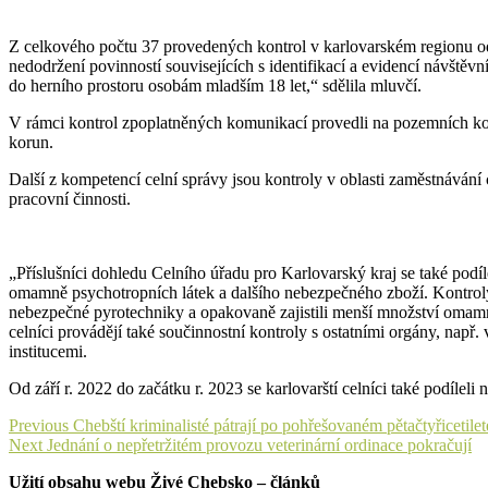
Z celkového počtu 37 provedených kontrol v karlovarském regionu od 
nedodržení povinností souvisejících s identifikací a evidencí návštěv
do herního prostoru osobám mladším 18 let,“ sdělila mluvčí.
V rámci kontrol zpoplatněných komunikací provedli na pozemních komun
korun.
Další z kompetencí celní správy jsou kontroly v oblasti zaměstnávání c
pracovní činnosti.
„Příslušníci dohledu Celního úřadu pro Karlovarský kraj se také p
omamně psychotropních látek a dalšího nebezpečného zboží. Kontroly 
nebezpečné pyrotechniky a opakovaně zajistili menší množství omamně
celníci provádějí také součinnostní kontroly s ostatními orgány, nap
institucemi.
Od září r. 2022 do začátku r. 2023 se karlovarští celníci také podíle
Navigace
Previous
Previous
Chebští kriminalisté pátrají po pohřešovaném pětačtyřicetil
Next
post:
Next
Jednání o nepřetržitém provozu veterinární ordinace pokračují
pro
post:
Užití obsahu webu Živé Chebsko – článků
příspěvek