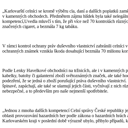
„Karlovarští celníci se kromě výběru cla, daní a dalších poplatků zamě
v kamenných obchodech. Předmětem zájmu hlídek byla také nelegální př
kompetencí,Uvedla mluvčí s tím, že při více než 70 kontrolách různých
značených cigaret, a bezmála 7 kg tabáku.
V rámci kontrol ochrany práv duševního vlastnictví zabránili celníci 
ochranných známek vznikla škoda dosahující bezmála 70 milionu kor
Podle Lenky Havelkové obchodníci na tržnicích, ale i v kamenných pr
kabelky, batohy či galanterní zboží světoznámých značek, ale také hodi
podezření, že se jedná o zboží porušující práva duševního vlastnictví.
špinavé, zapáchají, ale také se ulamují jejich části, vyčnívají z nich 
nebezpečné, a to především pro naše nejmenší spotřebitele.
„Jednou z mnoha dalších kompetencí Celní správy České republiky je 
oblasti provozování hazardních her podle zákona o hazardních hrách a 
Karlovarském kraji v poslední době výrazně ubylo, přibylo případů, k