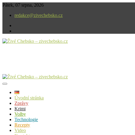
Skip
Pátek, 07 srpna, 2026
to
redakce@zivechebsko.cz
content
facebook
instagram
V našem regionu se stále něco děje.
Živé Chebsko – zivechebsko.cz
Úvodní stránka
Zprávy
Krimi
Volby
Technologie
Recepty
Video