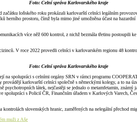
Foto: Celní správa Karlovarského kraje
začátku loňského roku prokázali karlovarští celníci legálním provozov
níků herního prostoru, čímž byla mimo jiné umožněna účast na hazardní hř
ikacích více něž 600 kontrol, z nichž bezmála třetinu postoupili ke s
izinců. V roce 2022 provedli celníci v karlovarském regionu 48 kontrol,
Foto: Celní správa Karlovarského kraje
odílejí na spolupráci s celními orgány SRN v rámci programu COOPERA
provádějí karlovarští celníci společně s německými kolegy, a to na úze
 psychotropních látek, nejčastěji se jednalo o metamfetamin, známý ja
ř. ve spolupráci s Policií ČR, Finančním úřadem v Karlových Varech, Če
li na kontrolách slovenských hranic, zaměřených na nelegální přechod mi
etém muži z Aše