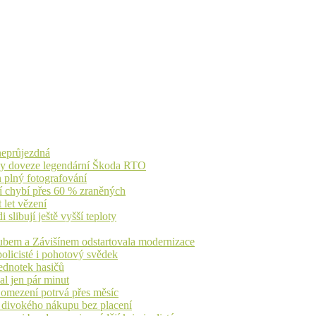
 neprůjezdná
íky doveze legendární Škoda RTO
n plný fotografování
jí chybí přes 60 % zraněných
 let vězení
libují ještě vyšší teploty
dubem a Závišínem odstartovala modernizace
olicisté i pohotový svědek
ednotek hasičů
al jen pár minut
, omezení potrvá přes měsíc
h divokého nákupu bez placení