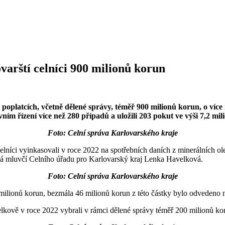
ovarští celníci 900 milionů korun
ch poplatcích, včetně dělené správy, téměř 900 milionů korun, o víc
ím řízení více než 280 případů a uložili 203 pokut ve výši 7,2 mil
Foto: Celní správa Karlovarského kraje
celníci vyinkasovali v roce 2022 na spotřebních daních z minerálních ol
ová mluvčí Celního úřadu pro Karlovarský kraj Lenka Havelková.
Foto: Celní správa Karlovarského kraje
milionů korun, bezmála 46 milionů korun z této částky bylo odvedeno 
lkově v roce 2022 vybrali v rámci dělené správy téměř 200 milionů ko