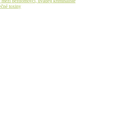
 mezi bezdomovci, uvádějí kriminalisté
ečné toxiny