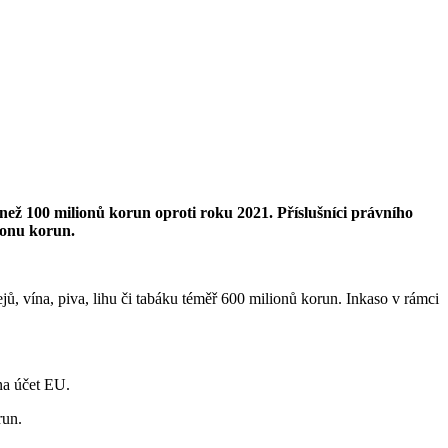
e než 100 milionů korun oproti roku 2021. Příslušníci právního
ionu korun.
ejů, vína, piva, lihu či tabáku téměř 600 milionů korun. Inkaso v rámci
na účet EU.
run.