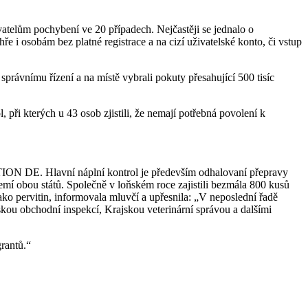
atelům pochybení ve 20 případech. Nejčastěji se jednalo o
e i osobám bez platné registrace a na cizí uživatelské konto, či vstup
právnímu řízení a na místě vybrali pokuty přesahující 500 tisíc
 při kterých u 43 osob zjistili, že nemají potřebná povolení k
TION DE. Hlavní náplní kontrol je především odhalovaní přepravy
mí obou států. Společně v loňském roce zajistili bezmála 800 kusů
ko pervitin, informovala mluvčí a upřesnila: „V neposlední řadě
skou obchodní inspekcí, Krajskou veterinární správou a dalšími
grantů.“