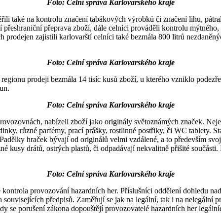
Foto: Celní správa Karlovarského kraje
řili také na kontrolu značení tabákových výrobků či značení lihu, pátral
eshraniční přeprava zboží, dále celníci prováděli kontrolu mýtného, n
 prodejen zajistili karlovarští celníci také bezmála 800 litrů nezdaně
Foto: Celní správa Karlovarského kraje
v regionu prodeji bezmála 14 tisíc kusů zboží, u kterého vzniklo podezř
un.
Foto: Celní správa Karlovarského kraje
ovozovnách, nabízeli zboží jako originály světoznámých značek. Nejed
nky, různé parfémy, prací prášky, rostlinné postřiky, či WC tablety. Stá
 Padělky hraček bývají od originálů velmi vzdálené, a to především svoj
různé kusy drátů, ostrých plastů, či odpadávají nekvalitně přišité součás
Foto: Celní správa Karlovarského kraje
kontrola provozování hazardních her. Příslušníci oddělení dohledu na
souvisejících předpisů. Zaměřují se jak na legální, tak i na nelegální
dy se porušení zákona dopouštějí provozovatelé hazardních her legální