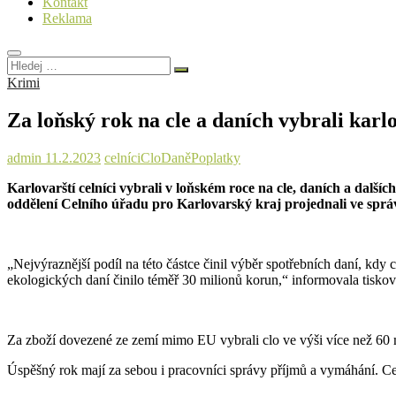
Kontakt
Reklama
Hledej
…
Krimi
Za loňský rok na cle a daních vybrali karl
admin
11.2.2023
celníci
Clo
Daně
Poplatky
Karlovarští celníci vybrali v loňském roce na cle, daních a další
oddělení Celního úřadu pro Karlovarský kraj projednali ve správn
„Nejvýraznější podíl na této částce činil výběr spotřebních daní, kdy 
ekologických daní činilo téměř 30 milionů korun,“ informovala tisk
Za zboží dovezené ze zemí mimo EU vybrali clo ve výši více než 60 
Úspěšný rok mají za sebou i pracovníci správy příjmů a vymáhání. Ce