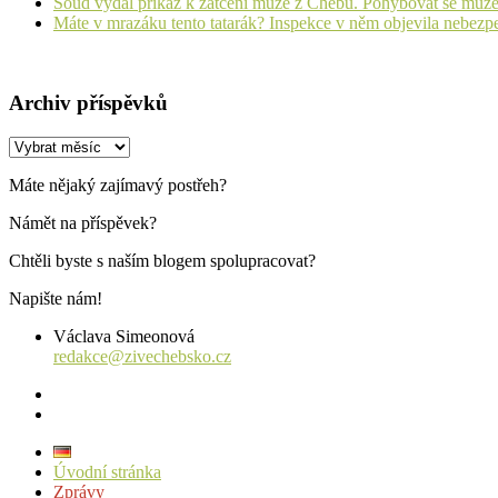
Soud vydal příkaz k zatčení muže z Chebu. Pohybovat se může
Máte v mrazáku tento tatarák? Inspekce v něm objevila nebezp
Archiv příspěvků
Archiv
příspěvků
Máte nějaký zajímavý postřeh?
Námět na příspěvek?
Chtěli byste s naším blogem spolupracovat?
Napište nám!
Václava Simeonová
redakce@zivechebsko.cz
facebook
instagram
Úvodní stránka
Zprávy