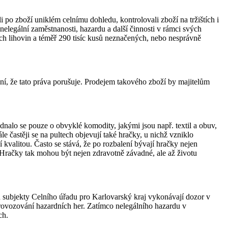
i po zboží uniklém celnímu dohledu, kontrolovali zboží na tržištích i
elegální zaměstnanosti, hazardu a další činnosti v rámci svých
ných lihovin a téměř 290 tisíc kusů neznačených, nebo nesprávně
ení, že tato práva porušuje. Prodejem takového zboží by majitelům
nalo se pouze o obvyklé komodity, jakými jsou např. textil a obuv,
le častěji se na pultech objevují také hračky, u nichž vzniklo
í kvalitou. Často se stává, že po rozbalení bývají hračky nejen
ti. Hračky tak mohou být nejen zdravotně závadné, ale až životu
d subjekty Celního úřadu pro Karlovarský kraj vykonávají dozor v
 provozování hazardních her. Zatímco nelegálního hazardu v
ch.