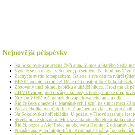
Nejnovější příspěvky
Na Sokolovsku se srazila čtyři auta. Silnice u Starého Sedla je
Vydejte se na magický Seeberg po setmění. Na hrad návštěvn
Zachyťte světlo fotoaparátem. Galerie 4 zve děti na tvůrčí týde
BESIP apeluje na rodiče! Učíte děti nosit přilbu? U koloběžek 
Zfetovaný muž okradl babičku a ujížděl hlídce. Hrozí mu až pět
ČHMÚ varuje před požáry i kolapsy z horka, norské předpovědi s
Neznámý řidič měl narazit do zaparkovaného auta a odjet
Řidiče čeká omezení u Mariánských Lázní, na silnici mezi Zá
Pád z několika metrů do řeky. Zraněnému cyklistovi pomáhali p
Na Sokolovsku hoří skládka. U požáru v Tisové zasahuje šest j
Skvělá práce strážníků! Muž se z ukradeného elektrokola radov
Řidiči, pozor u Aše! Práce na obchvatu Hranic již odstartovaly
Poznáte osoby na fotografiích? Kriminalisté pátrají po svědcíc