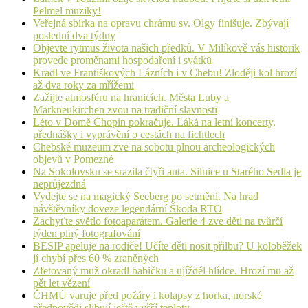
Pelmel muziky!
Veřejná sbírka na opravu chrámu sv. Olgy finišuje. Zbývají
poslední dva týdny
Objevte rytmus života našich předků. V Milíkově vás historik
provede proměnami hospodaření i svátků
Kradl ve Františkových Lázních i v Chebu! Zloději kol hrozí
až dva roky za mřížemi
Zažijte atmosféru na hranicích. Města Luby a
Markneukirchen zvou na tradiční slavnosti
Léto v Domě Chopin pokračuje. Láká na letní koncerty,
přednášky i vyprávění o cestách na fichtlech
Chebské muzeum zve na sobotu plnou archeologických
objevů v Pomezné
Na Sokolovsku se srazila čtyři auta. Silnice u Starého Sedla je
neprůjezdná
Vydejte se na magický Seeberg po setmění. Na hrad
návštěvníky doveze legendární Škoda RTO
Zachyťte světlo fotoaparátem. Galerie 4 zve děti na tvůrčí
týden plný fotografování
BESIP apeluje na rodiče! Učíte děti nosit přilbu? U koloběžek
jí chybí přes 60 % zraněných
Zfetovaný muž okradl babičku a ujížděl hlídce. Hrozí mu až
pět let vězení
ČHMÚ varuje před požáry i kolapsy z horka, norské
předpovědi slibují ještě vyšší teploty