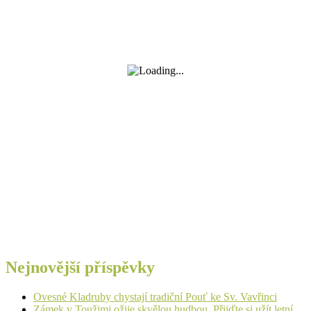
Nejnovější příspěvky
Ovesné Kladruby chystají tradiční Pouť ke Sv. Vavřinci
Zámek v Toužimi ožije skvělou hudbou. Přijďte si užít letní