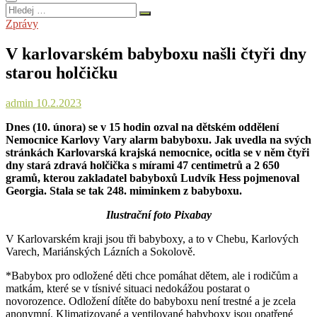
Hledej
…
Zprávy
V karlovarském babyboxu našli čtyři dny
starou holčičku
admin
10.2.2023
Dnes (10. února) se v 15 hodin ozval na dětském oddělení
Nemocnice Karlovy Vary alarm babyboxu. Jak uvedla na svých
stránkách Karlovarská krajská nemocnice, ocitla se v něm čtyři
dny stará zdravá holčička s mírami 47 centimetrů a 2 650
gramů, kterou zakladatel babyboxů Ludvík Hess pojmenoval
Georgia. Stala se tak 248. miminkem z babyboxu.
Ilustrační foto Pixabay
V Karlovarském kraji jsou tři babyboxy, a to v Chebu, Karlových
Varech, Mariánských Lázních a Sokolově.
*Babybox pro odložené děti chce pomáhat dětem, ale i rodičům a
matkám, které se v tísnivé situaci nedokážou postarat o
novorozence. Odložení dítěte do babyboxu není trestné a je zcela
anonymní. Klimatizované a ventilované babyboxy jsou opatřené