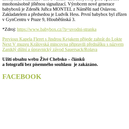
mnohonásobně jištěnou signalizací. Výrobcem nové generace
babyboxů je Zdeněk Juřica MONTEL z Náměšti nad Oslavou.
Zakladatelem a předsedou je Ludvík Hess. První babybox byl zřízen
v GynCentru v Praze 9, Hloubětínská 3.
*Zdroj:
https://www.babybox.cz/?p=uvodni-stranka
Navigace
Previous
Previous
Kapela Fleret s Jindrou Kejakem přijede zahrát do Lokte
Next
post:
Next
V muzeu Královská mincovna připravili přednášku s názvem
pro
post:
Zaniklý důlní a úpravnický závod Sauersack/Rolava
příspěvek
Užití obsahu webu Živé Chebsko – článků
a fotografií bez písemného souhlasu je zakázáno.
FACEBOOK