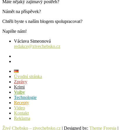
Máte nějaký zajímavý postřeh?
Námět na příspěvek?
Chtěli byste s naším blogem spolupracovat?
Napište nám!
Václava Simeonová
redakce@zivechebsko.cz
facebook
instagram
Úvodní stránka
Zprávy
Krimi
Volby
Technologie
Recepty
Video
Kontakt
Reklama
Živé Chebsko – zivechebsko.cz
| Designed by:
Theme Freesia
|