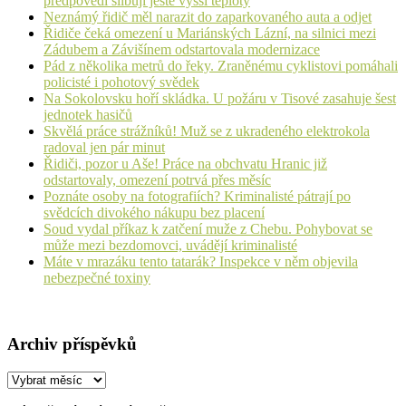
předpovědi slibují ještě vyšší teploty
Neznámý řidič měl narazit do zaparkovaného auta a odjet
Řidiče čeká omezení u Mariánských Lázní, na silnici mezi
Zádubem a Závišínem odstartovala modernizace
Pád z několika metrů do řeky. Zraněnému cyklistovi pomáhali
policisté i pohotový svědek
Na Sokolovsku hoří skládka. U požáru v Tisové zasahuje šest
jednotek hasičů
Skvělá práce strážníků! Muž se z ukradeného elektrokola
radoval jen pár minut
Řidiči, pozor u Aše! Práce na obchvatu Hranic již
odstartovaly, omezení potrvá přes měsíc
Poznáte osoby na fotografiích? Kriminalisté pátrají po
svědcích divokého nákupu bez placení
Soud vydal příkaz k zatčení muže z Chebu. Pohybovat se
může mezi bezdomovci, uvádějí kriminalisté
Máte v mrazáku tento tatarák? Inspekce v něm objevila
nebezpečné toxiny
Archiv příspěvků
Archiv
příspěvků