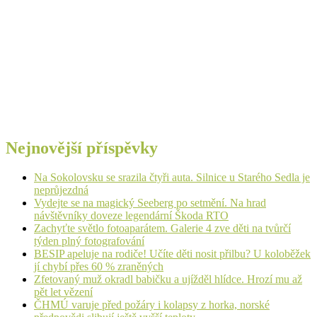
Nejnovější příspěvky
Na Sokolovsku se srazila čtyři auta. Silnice u Starého Sedla je
neprůjezdná
Vydejte se na magický Seeberg po setmění. Na hrad
návštěvníky doveze legendární Škoda RTO
Zachyťte světlo fotoaparátem. Galerie 4 zve děti na tvůrčí
týden plný fotografování
BESIP apeluje na rodiče! Učíte děti nosit přilbu? U koloběžek
jí chybí přes 60 % zraněných
Zfetovaný muž okradl babičku a ujížděl hlídce. Hrozí mu až
pět let vězení
ČHMÚ varuje před požáry i kolapsy z horka, norské