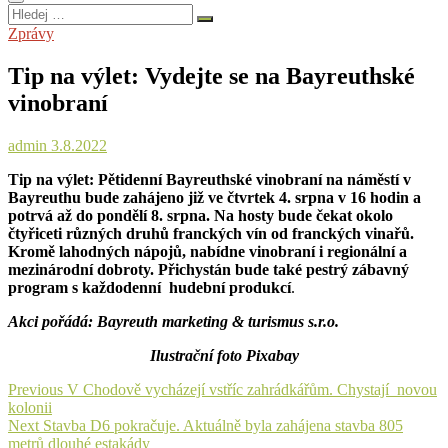
Hledej
…
Zprávy
Tip na výlet: Vydejte se na Bayreuthské
vinobraní
admin
3.8.2022
Tip na výlet: Pětidenní Bayreuthské vinobraní na náměstí v
Bayreuthu bude zahájeno již ve čtvrtek 4. srpna v 16 hodin a
potrvá až do pondělí 8. srpna. Na hosty bude čekat okolo
čtyřiceti různých druhů franckých vín od franckých vinařů.
Kromě lahodných nápojů, nabídne vinobraní i regionální a
mezinárodní dobroty. Přichystán bude také pestrý zábavný
program s každodenní hudební produkcí
.
Akci pořádá: Bayreuth marketing & turismus s.r.o.
Ilustrační foto Pixabay
Navigace
Previous
Previous
V Chodově vycházejí vstříc zahrádkářům. Chystají novou
post:
kolonii
pro
Next
Next
Stavba D6 pokračuje. Aktuálně byla zahájena stavba 805
příspěvek
post:
metrů dlouhé estakády