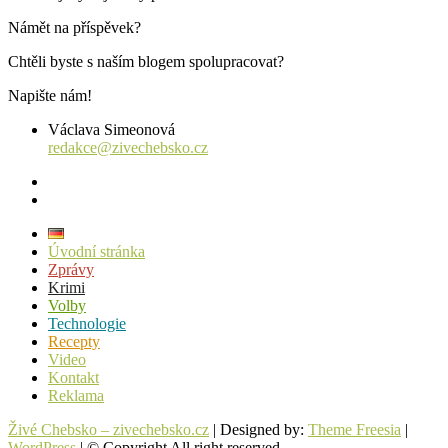
Námět na příspěvek?
Chtěli byste s naším blogem spolupracovat?
Napište nám!
Václava Simeonová
redakce@zivechebsko.cz
facebook
instagram
Úvodní stránka
Zprávy
Krimi
Volby
Technologie
Recepty
Video
Kontakt
Reklama
Živé Chebsko – zivechebsko.cz
| Designed by:
Theme Freesia
|
WordPress
| © Copyright All right reserved