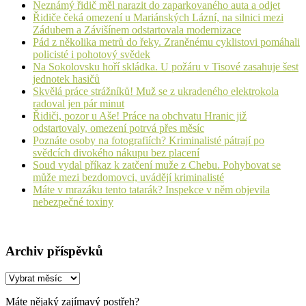
Neznámý řidič měl narazit do zaparkovaného auta a odjet
Řidiče čeká omezení u Mariánských Lázní, na silnici mezi
Zádubem a Závišínem odstartovala modernizace
Pád z několika metrů do řeky. Zraněnému cyklistovi pomáhali
policisté i pohotový svědek
Na Sokolovsku hoří skládka. U požáru v Tisové zasahuje šest
jednotek hasičů
Skvělá práce strážníků! Muž se z ukradeného elektrokola
radoval jen pár minut
Řidiči, pozor u Aše! Práce na obchvatu Hranic již
odstartovaly, omezení potrvá přes měsíc
Poznáte osoby na fotografiích? Kriminalisté pátrají po
svědcích divokého nákupu bez placení
Soud vydal příkaz k zatčení muže z Chebu. Pohybovat se
může mezi bezdomovci, uvádějí kriminalisté
Máte v mrazáku tento tatarák? Inspekce v něm objevila
nebezpečné toxiny
Archiv příspěvků
Archiv
příspěvků
Máte nějaký zajímavý postřeh?