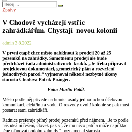
Hledej
…
Zprávy
V Chodově vycházejí vstříc
zahrádkářům. Chystají novou kolonii
admin
3.8.2022
V první etapě chce město nabídnout k prodeji 20 až 25
pozemků na zahrádky. Samotnému prodeji ale bude
předcházet řada administrativních kroků. „Je třeba připravit
projektovou dokumentaci, geometrický plán a rozvržení
jednotlivých parcel,“ vyjmenoval některé nezbytné úkony
starosta Chodova Patrik Pizinger.
Foto: Martin Polák
Město podle něj přivede na hranici osady jednoduchou účelovou
komunikaci, elektřinu a vodu. O rozvody uvnitř kolonie se pak musí
postarat sami zahrádkáři.
Radnice preferuje přímý prodej pozemků před nájmem. „Je to podle
nás ideální řešení, člověk pak ví, že mu něco patří a může například
lépe plánovat podobu zahrady,“ poznamenal starosta.