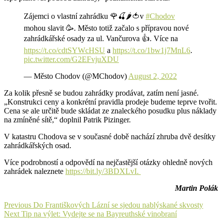
Zájemci o vlastní zahrádku 🌹🍒🌶️🍅v
#Chodov
mohou slavit 🥳. Město totiž začalo s přípravou nové
zahrádkářské osady za ul. Vančurova 👍. Více na
https://t.co/cdtSYWcHSU
a
https://t.co/1bw1j7MnL6
.
pic.twitter.com/G2EFvjuXDU
— Město Chodov (@MChodov)
August 2, 2022
Za kolik přesně se budou zahrádky prodávat, zatím není jasné.
„Konstrukci ceny a konkrétní pravidla prodeje budeme teprve tvořit.
Cena se ale určitě bude skládat ze znaleckého posudku plus náklady
na zmíněné sítě,“ doplnil Patrik Pizinger.
V katastru Chodova se v současné době nachází zhruba dvě desítky
zahrádkářských osad.
Více podrobností a odpovědí na nejčastější otázky ohledně nových
zahrádek naleznete
https://bit.ly/3BDXLvI.
Martin Polák
Navigace
Previous
Previous
Do Františkových Lázní se sjedou nablýskané skvosty
Next
post:
Next
Tip na výlet: Vydejte se na Bayreuthské vinobraní
pro