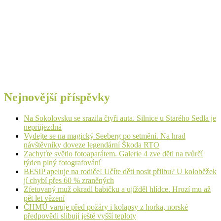
Nejnovější příspěvky
Na Sokolovsku se srazila čtyři auta. Silnice u Starého Sedla je
neprůjezdná
Vydejte se na magický Seeberg po setmění. Na hrad
návštěvníky doveze legendární Škoda RTO
Zachyťte světlo fotoaparátem. Galerie 4 zve děti na tvůrčí
týden plný fotografování
BESIP apeluje na rodiče! Učíte děti nosit přilbu? U koloběžek
jí chybí přes 60 % zraněných
Zfetovaný muž okradl babičku a ujížděl hlídce. Hrozí mu až
pět let vězení
ČHMÚ varuje před požáry i kolapsy z horka, norské
předpovědi slibují ještě vyšší teploty