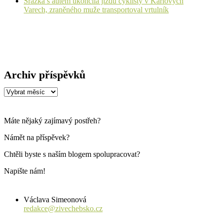
Srážka s autem ukončila jízdu cyklisty v Karlových
Varech, zraněného muže transportoval vrtulník
Archiv příspěvků
Archiv
příspěvků
Máte nějaký zajímavý postřeh?
Námět na příspěvek?
Chtěli byste s naším blogem spolupracovat?
Napište nám!
Václava Simeonová
redakce@zivechebsko.cz