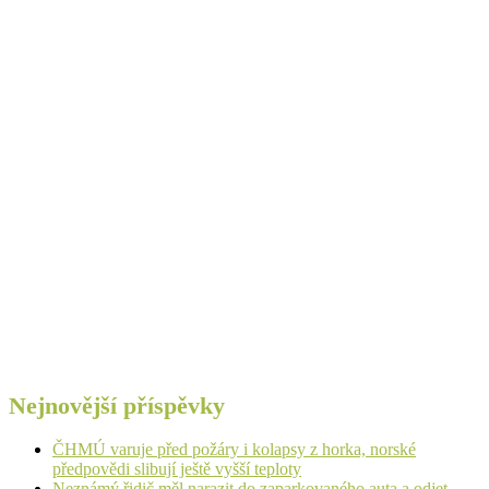
Nejnovější příspěvky
ČHMÚ varuje před požáry i kolapsy z horka, norské
předpovědi slibují ještě vyšší teploty
Neznámý řidič měl narazit do zaparkovaného auta a odjet