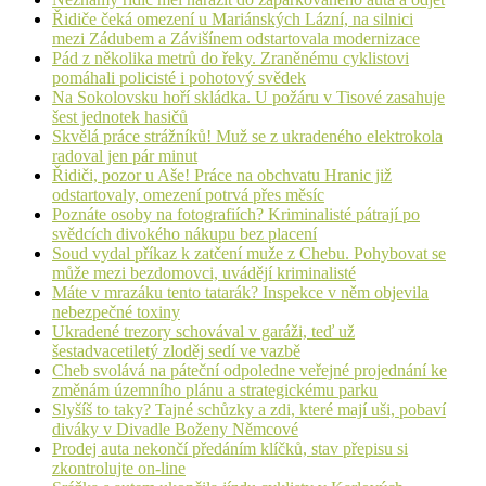
Řidiče čeká omezení u Mariánských Lázní, na silnici
mezi Zádubem a Závišínem odstartovala modernizace
Pád z několika metrů do řeky. Zraněnému cyklistovi
pomáhali policisté i pohotový svědek
Na Sokolovsku hoří skládka. U požáru v Tisové zasahuje
šest jednotek hasičů
Skvělá práce strážníků! Muž se z ukradeného elektrokola
radoval jen pár minut
Řidiči, pozor u Aše! Práce na obchvatu Hranic již
odstartovaly, omezení potrvá přes měsíc
Poznáte osoby na fotografiích? Kriminalisté pátrají po
svědcích divokého nákupu bez placení
Soud vydal příkaz k zatčení muže z Chebu. Pohybovat se
může mezi bezdomovci, uvádějí kriminalisté
Máte v mrazáku tento tatarák? Inspekce v něm objevila
nebezpečné toxiny
Ukradené trezory schovával v garáži, teď už
šestadvacetiletý zloděj sedí ve vazbě
Cheb svolává na páteční odpoledne veřejné projednání ke
změnám územního plánu a strategickému parku
Slyšíš to taky? Tajné schůzky a zdi, které mají uši, pobaví
diváky v Divadle Boženy Němcové
Prodej auta nekončí předáním klíčků, stav přepisu si
zkontrolujte on-line