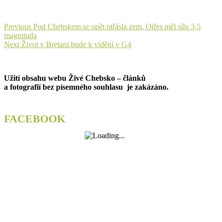
Navigace
Previous
Previous
Pod Chebskem se opět otřásla zem. Otřes měl sílu 3,5
post:
magnituda
pro
Next
Next
Život v Bretani bude k vidění v G4
příspěvek
post:
Užití obsahu webu Živé Chebsko – článků
a fotografií bez písemného souhlasu je zakázáno.
FACEBOOK