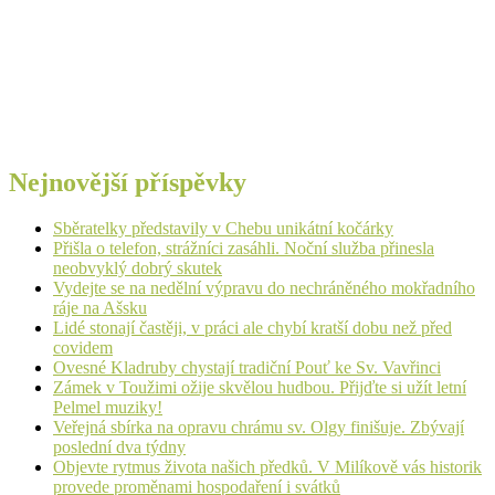
Nejnovější příspěvky
Sběratelky představily v Chebu unikátní kočárky
Přišla o telefon, strážníci zasáhli. Noční služba přinesla
neobvyklý dobrý skutek
Vydejte se na nedělní výpravu do nechráněného mokřadního
ráje na Ašsku
Lidé stonají častěji, v práci ale chybí kratší dobu než před
covidem
Ovesné Kladruby chystají tradiční Pouť ke Sv. Vavřinci
Zámek v Toužimi ožije skvělou hudbou. Přijďte si užít letní
Pelmel muziky!
Veřejná sbírka na opravu chrámu sv. Olgy finišuje. Zbývají
poslední dva týdny
Objevte rytmus života našich předků. V Milíkově vás historik
provede proměnami hospodaření i svátků