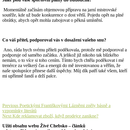
Momentálně začínám objemovou přípravu na jarní mistrovské
soutěže, kde už bude konkurence o dost větší. Pojedu opět na plné
obrátky, abych opět mohla zabojovat o pěkná umístění.
Co váš přítel, podporoval vás v dosažení vašeho snu?
Ano, ráda bych svému příteli poděkovala, protože mě podporoval a
podporuje od samého začátku. A jelikož již nikoho tak blízkého
nemám, o to více si toho cením. Tímto bych chtěla poděkovat i mé
trenérce za veškerý čas a energii do mě investovanou a věřím, že
naše spolupráce přinese další úspěchy. Můj dík patří také všem, kteří
mi upřímně fandí a drží palce.
Navigace
Previous
Previous
Poetickými Františkovými Lázněmi zněly básně a
post:
vzpomínky literátů
pro
Next
Next
Kde reklamovat zboží, když prodejce zanikne?
příspěvek
post:
Užití obsahu webu Živé Chebsko – článků