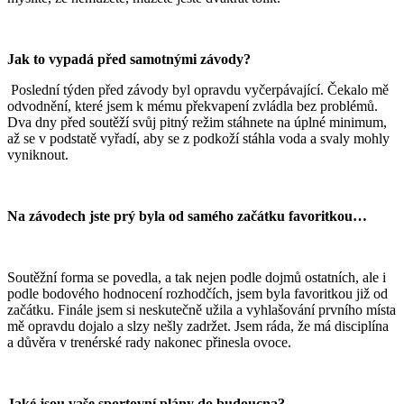
Jak to vypadá před samotnými závody?
Poslední týden před závody byl opravdu vyčerpávající. Čekalo mě
odvodnění, které jsem k mému překvapení zvládla bez problémů.
Dva dny před soutěží svůj pitný režim stáhnete na úplné minimum,
až se v podstatě vyřadí, aby se z podkoží stáhla voda a svaly mohly
vyniknout.
Na závodech jste prý byla od samého začátku favoritkou…
Soutěžní forma se povedla, a tak nejen podle dojmů ostatních, ale i
podle bodového hodnocení rozhodčích, jsem byla favoritkou již od
začátku. Finále jsem si neskutečně užila a vyhlašování prvního místa
mě opravdu dojalo a slzy nešly zadržet. Jsem ráda, že má disciplína
a důvěra v trenérské rady nakonec přinesla ovoce.
Jaké jsou vaše sportovní plány do budoucna?