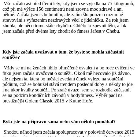
Vše začalo asi před třemi lety, kdy jsem se vyjedla na 75 kilogramů,
což při mé výšce 156 centimetrů není zrovna moc zdravé a ani
pěkné. Začala jsem s hubnutím, ale zatím šlo pouze o rozumné
stravování s vyřazením nezdravých věcí z jídelníčku. Za rok jsem
zhubla, ale něco tomu stále chybělo. Chtělo to zpevnit tělo, a tak
jsem začala před dvěma lety chodit do fitness Jařest v Chebu.
Kdy jste začala uvažovat o tom, že byste se mohla zúčastnit
soutěže?
Vždy se mi na ženách líbilo přiměřené osvalení a po roce cvičení ve
fitku jsem začala uvažovat o soutěži. Okolí mě hecovalo již dávno,
ale nejsem ta, která po měsíci zvedání činek vyleze na soutěžní
pódium, což se bohužel stává trendem poslední doby a někdy to jde
i na úkor kvality soutěží. Po zralé úvaze jsem se rozhodla zúčastnit
se na podzim kondičních závodů v bodyfitness. Výběr padl na
prestižnější Golem Classic 2015 v Kutné Hoře.
Byla jste na přípravu sama nebo vám někdo pomáhal?
Shodou náhod jsem začala spolupracovat v polovině července 2015