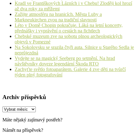
Kradl ve Františkových Lázních i v Chebu! Zloději kol hrozí
až dva roky za mřížemi
Zažijte atmosféru na hranicích. Města Luby a
Markneukirchen zvou na tradiční slavnosti
Léto v Domě Chopin pokračuje. Láká na letní koncerty,
přednášky i vyprávění o cestách na fichtlech
Chebské muzeum zve na sobotu plnou archeologických
objevů v Pomezné
Na Sokolovsku se srazila čtyři auta. Silnice u Starého Sedla je
neprůjezdná
Vydejte se na magický Seeberg po setmění. Na hrad
návštěvníky doveze legendární Škoda RTO
Zachyťte světlo fotoaparátem. Galerie 4 zve děti na tvůrčí
týden plný fotografování
Archiv příspěvků
Archiv
příspěvků
Máte nějaký zajímavý postřeh?
Námět na příspěvek?