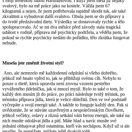
s mojí trenérkou Janou Hartmanovou. I když jsem měla již nějaký
svalový, bylo na mě práce jako na kostele. Vážila jsem 67
kilogramů a nejen, že jsem potřebovala rapidně shodit tuk, ale také
zkvalitnit a vybudovat další svalstvo. Obula jsem se do přípravy a
do tvrdé předzávodní diety. Výsledky se dostavovaly rychle a tělo
spolupracovalo. Ač se mi dva měsíce před závody stala tragická
událost v rodině, příprava mě psychicky podržela, a věděla jsem, že
pokud se rychle psychicky nedám do pořádku, tělo zkrátka fungovat
nebude.
Musela jste změnit životní styl?
Ano, ale nemrzelo mě každodenní odpírání si všeho dobrého,
jelikož mě hnalo vpřed to, jak se přibližuji svému cíli. Nebylo to
pouze o dietě, která opravdu není zrovna vzorem pestrého
vyváženého jídelníčku, jak si mnozí myslí. Bylo to také o tom, že
každý den musím jít do práce, po práci následuje tvrdý trénink, po
tréninku příprava jídla, která je velice důležitá. Den ve své podstatě
vyčerpáte a svojí energii také. A takhle to funguje každý den. Pak si
uvědomíte, že se stáváte uzavřeným a nespolečenským člověkem,
jelikož večírky, oslavy a různá setkání vám berou energii, ale také na
nich musíte odolávat jídlu a pití. Máte hlad a navíc musíte své
jednání obhajovat před ostatníma, kteří vás nechápou. Když už si ale
myslíte, že nemůžete, můžete ještě dvakrát tolik.