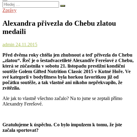
Hledej
…
Zprávy
Alexandra přivezla do Chebu zlatou
medaili
admin
24.11.2015
Před dvěma roky chtěla jen zhubnout a teď přivezla do Chebu
„zlatou“. Řeč je o šestadvacetileté Alexandře Ferešové z Chebu,
která se zúčastnila v sobotu 21. listopadu prestižní kondiční
soutěže Golem Gifted Nutrition Classic 2015 v Kutné Hoře. Ve
své kategorii v bodyfitness byla horkou favoritkou již od
počátku soutěže, a tak vlastně ani nikoho nepřekvapilo, že
zvítězila.
Ale jak to vlastně všechno začalo? Na to jsme se zeptali přímo
Alexandry Ferešové.
Gratulujeme k úspěchu. Co bylo impulzem k tomu, že jste
začala sportovat?