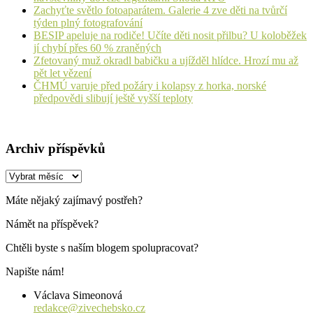
Zachyťte světlo fotoaparátem. Galerie 4 zve děti na tvůrčí
týden plný fotografování
BESIP apeluje na rodiče! Učíte děti nosit přilbu? U koloběžek
jí chybí přes 60 % zraněných
Zfetovaný muž okradl babičku a ujížděl hlídce. Hrozí mu až
pět let vězení
ČHMÚ varuje před požáry i kolapsy z horka, norské
předpovědi slibují ještě vyšší teploty
Archiv příspěvků
Archiv
příspěvků
Máte nějaký zajímavý postřeh?
Námět na příspěvek?
Chtěli byste s naším blogem spolupracovat?
Napište nám!
Václava Simeonová
redakce@zivechebsko.cz