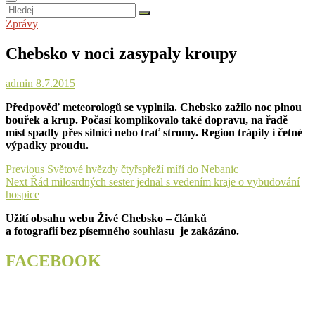
Hledej
…
Zprávy
Chebsko v noci zasypaly kroupy
admin
8.7.2015
Předpověď meteorologů se vyplnila. Chebsko zažilo noc plnou
bouřek a krup. Počasí komplikovalo také dopravu, na řadě
míst spadly přes silnici nebo trať stromy. Region trápily i četné
výpadky proudu.
Navigace
Previous
Previous
Světové hvězdy čtyřspřeží míří do Nebanic
Next
post:
Next
Řád milosrdných sester jednal s vedením kraje o vybudování
pro
post:
hospice
příspěvek
Užití obsahu webu Živé Chebsko – článků
a fotografií bez písemného souhlasu je zakázáno.
FACEBOOK