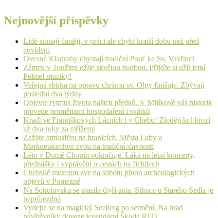
Nejnovější příspěvky
Lidé stonají častěji, v práci ale chybí kratší dobu než před
covidem
Ovesné Kladruby chystají tradiční Pouť ke Sv. Vavřinci
Zámek v Toužimi ožije skvělou hudbou. Přijďte si užít letní
Pelmel muziky!
Veřejná sbírka na opravu chrámu sv. Olgy finišuje. Zbývají
poslední dva týdny
Objevte rytmus života našich předků. V Milíkově vás historik
provede proměnami hospodaření i svátků
Kradl ve Františkových Lázních i v Chebu! Zloději kol hrozí
až dva roky za mřížemi
Zažijte atmosféru na hranicích. Města Luby a
Markneukirchen zvou na tradiční slavnosti
Léto v Domě Chopin pokračuje. Láká na letní koncerty,
přednášky i vyprávění o cestách na fichtlech
Chebské muzeum zve na sobotu plnou archeologických
objevů v Pomezné
Na Sokolovsku se srazila čtyři auta. Silnice u Starého Sedla je
neprůjezdná
Vydejte se na magický Seeberg po setmění. Na hrad
návštěvníky doveze legendární Škoda RTO