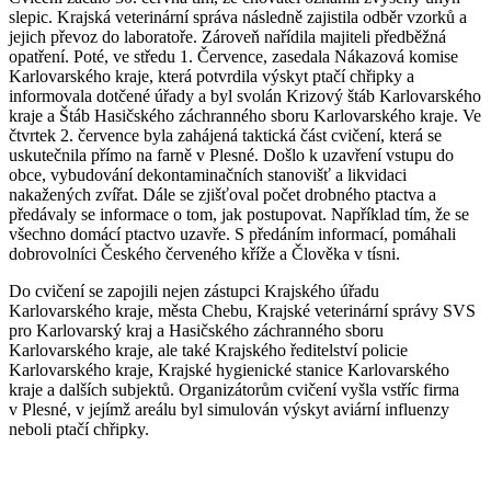
slepic. Krajská veterinární správa následně zajistila odběr vzorků a
jejich převoz do laboratoře. Zároveň nařídila majiteli předběžná
opatření. Poté, ve středu 1. Července, zasedala Nákazová komise
Karlovarského kraje, která potvrdila výskyt ptačí chřipky a
informovala dotčené úřady a byl svolán Krizový štáb Karlovarského
kraje a Štáb Hasičského záchranného sboru Karlovarského kraje. Ve
čtvrtek 2. července byla zahájená taktická část cvičení, která se
uskutečnila přímo na farně v Plesné. Došlo k uzavření vstupu do
obce, vybudování dekontaminačních stanovišť a likvidaci
nakažených zvířat. Dále se zjišťoval počet drobného ptactva a
předávaly se informace o tom, jak postupovat. Například tím, že se
všechno domácí ptactvo uzavře. S předáním informací, pomáhali
dobrovolníci Českého červeného kříže a Člověka v tísni.
Do cvičení se zapojili nejen zástupci Krajského úřadu
Karlovarského kraje, města Chebu, Krajské veterinární správy SVS
pro Karlovarský kraj a Hasičského záchranného sboru
Karlovarského kraje, ale také Krajského ředitelství policie
Karlovarského kraje, Krajské hygienické stanice Karlovarského
kraje a dalších subjektů. Organizátorům cvičení vyšla vstříc firma
v Plesné, v jejímž areálu byl simulován výskyt aviární influenzy
neboli ptačí chřipky.