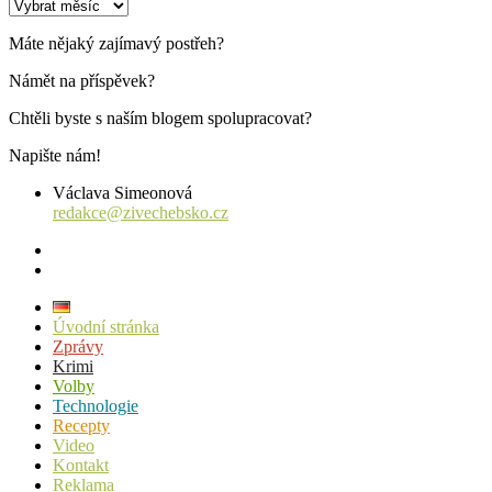
Archiv
příspěvků
Máte nějaký zajímavý postřeh?
Námět na příspěvek?
Chtěli byste s naším blogem spolupracovat?
Napište nám!
Václava Simeonová
redakce@zivechebsko.cz
facebook
instagram
Úvodní stránka
Zprávy
Krimi
Volby
Technologie
Recepty
Video
Kontakt
Reklama