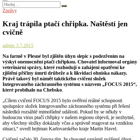
Hledej
…
Zprávy
Kraj trápila ptačí chřipka. Naštěstí jen
cvičně
admin
3.7.2015
Na farmě v Plesné byl zjištěn úhyn slepic s podezřením na
výskyt onemocnění ptačí chřipkou. Chovatel informoval orgány
veterinární správy, které rozhodují o zahájení opatření ke
zjištění příčiny úmrtí drůbeže a k likvidaci ohniska nákazy.
Právě takový byl námět taktického cvičení složek
Integrovaného záchranného systému s názvem „FOCUS 2015“,
které probíhalo na Chebsko
.
„Cílem cvičení FOCUS 2015 bylo ověření reálné schopnosti
spolupráce složek Integrovaného záchranného systému při řešení
následků rozsáhlé mimořádné události. Pokud by se někdy v
budoucnu virus ptačí chřipky v našem regionu objevil, je nezbytné,
aby všechny složky dokázaly včas a správně reagovat na vzniklou
situaci,“ uvedl hejtman Karlovarského kraje Martin Havel.
Cvičení začalo 30. června tím, že chovatel oznámil zvýšený úhyn