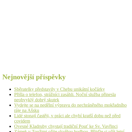
Nejnovější příspěvky
Sběratelky představily v Chebu unikátní kočárky
Přišla o telefon, strážníci zasáhli. Noční služba přinesla
neobvyklý dobrý skutek
Vydejte se na nedělní výpravu do nechráněného mokřadního
ráje na Ašsku
Lidé stonají častěji, v práci ale chybí kratší dobu než před
covidem
Ovesné Kladruby chystají tradiční Pouť ke Sv. Vavřinci
Zámek v Toužimi ožije skvělou hudbou. Přijďte si užít letní