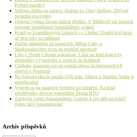
Pelmel muziky!
Veřejná sbírka na opravu chrámu sv. Olgy finišuje. Zbývají
poslední dva týdny
Objevte rytmus života našich předků. V Milíkově vás historik
provede proměnami hospodaření i svátků
Kradl ve Františkových Lázních i v Chebu! Zloději kol hrozí
až dva roky za mřížemi
Zažijte atmosféru na hranicích. Města Luby a
Markneukirchen zvou na tradiční slavnosti
Léto v Domě Chopin pokračuje. Láká na letní koncerty,
přednášky i vyprávění o cestách na fichtlech
Chebské muzeum zve na sobotu plnou archeologických
objevů v Pomezné
Na Sokolovsku se srazila čtyři auta. Silnice u Starého Sedla je
neprůjezdná
Vydejte se na magický Seeberg po setmění. Na hrad
návštěvníky doveze legendární Škoda RTO
Zachyťte světlo fotoaparátem. Galerie 4 zve děti na tvůrčí
týden plný fotografování
Archiv příspěvků