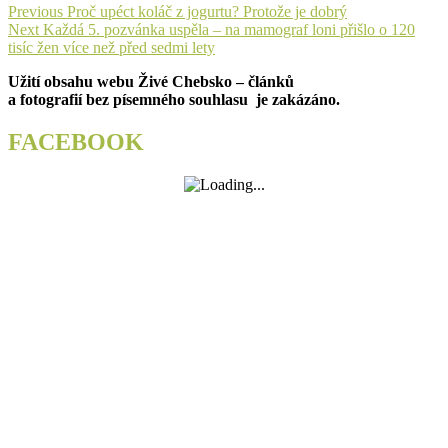
Navigace
Previous
Previous
Proč upéct koláč z jogurtu? Protože je dobrý
Next
post:
Next
Každá 5. pozvánka uspěla – na mamograf loni přišlo o 120
pro
post:
tisíc žen více než před sedmi lety
příspěvek
Užití obsahu webu Živé Chebsko – článků
a fotografií bez písemného souhlasu je zakázáno.
FACEBOOK