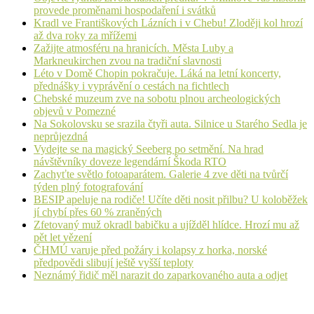
provede proměnami hospodaření i svátků
Kradl ve Františkových Lázních i v Chebu! Zloději kol hrozí
až dva roky za mřížemi
Zažijte atmosféru na hranicích. Města Luby a
Markneukirchen zvou na tradiční slavnosti
Léto v Domě Chopin pokračuje. Láká na letní koncerty,
přednášky i vyprávění o cestách na fichtlech
Chebské muzeum zve na sobotu plnou archeologických
objevů v Pomezné
Na Sokolovsku se srazila čtyři auta. Silnice u Starého Sedla je
neprůjezdná
Vydejte se na magický Seeberg po setmění. Na hrad
návštěvníky doveze legendární Škoda RTO
Zachyťte světlo fotoaparátem. Galerie 4 zve děti na tvůrčí
týden plný fotografování
BESIP apeluje na rodiče! Učíte děti nosit přilbu? U koloběžek
jí chybí přes 60 % zraněných
Zfetovaný muž okradl babičku a ujížděl hlídce. Hrozí mu až
pět let vězení
ČHMÚ varuje před požáry i kolapsy z horka, norské
předpovědi slibují ještě vyšší teploty
Neznámý řidič měl narazit do zaparkovaného auta a odjet