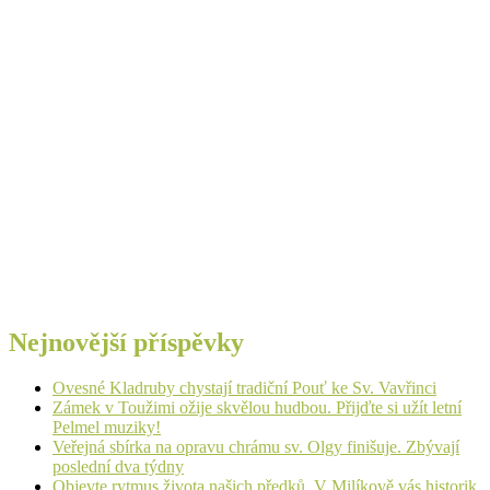
Nejnovější příspěvky
Ovesné Kladruby chystají tradiční Pouť ke Sv. Vavřinci
Zámek v Toužimi ožije skvělou hudbou. Přijďte si užít letní
Pelmel muziky!
Veřejná sbírka na opravu chrámu sv. Olgy finišuje. Zbývají
poslední dva týdny
Objevte rytmus života našich předků. V Milíkově vás historik