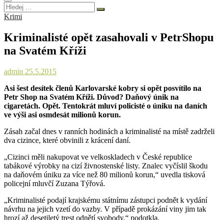
Hledej
…
Krimi
Kriminalisté opět zasahovali v PetrShopu
na Svatém Kříži
admin
25.5.2015
Asi šest desítek členů Karlovarské kobry si opět posvítilo na
Petr Shop na Svatém Kříži. Důvod? Daňový únik na
cigaretách. Opět. Tentokrát mluví policisté o úniku na daních
ve výši asi osmdesát milionů korun.
Zásah začal dnes v ranních hodinách a kriminalisté na místě zadrželi
dva cizince, které obvinili z krácení daní.
„Cizinci měli nakupovat ve velkoskladech v České republice
tabákové výrobky na cizí živnostenské listy. Znalec vyčíslil škodu
na daňovém úniku za více než 80 milionů korun,“ uvedla tisková
policejní mluvčí Zuzana Týřová.
„Kriminalisté podají krajskému státnímu zástupci podnět k vydání
návrhu na jejich vzetí do vazby. V případě prokázání viny jim tak
hrozí až desetiletý trest odnětí svobody,“ podotkla.