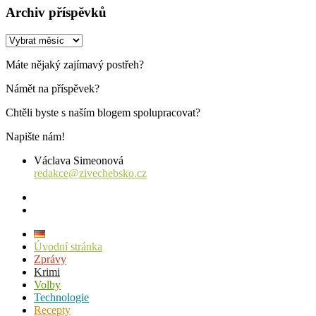
Archiv příspěvků
Archiv
příspěvků
Máte nějaký zajímavý postřeh?
Námět na příspěvek?
Chtěli byste s naším blogem spolupracovat?
Napište nám!
Václava Simeonová
redakce@zivechebsko.cz
facebook
instagram
Úvodní stránka
Zprávy
Krimi
Volby
Technologie
Recepty