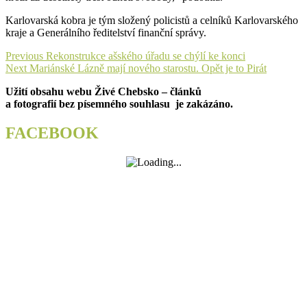
Karlovarská kobra je tým složený policistů a celníků Karlovarského
kraje a Generálního ředitelství finanční správy.
Navigace
Previous
Previous
Rekonstrukce ašského úřadu se chýlí ke konci
Next
post:
Next
Mariánské Lázně mají nového starostu. Opět je to Pirát
pro
post:
Užití obsahu webu Živé Chebsko – článků
příspěvek
a fotografií bez písemného souhlasu je zakázáno.
FACEBOOK