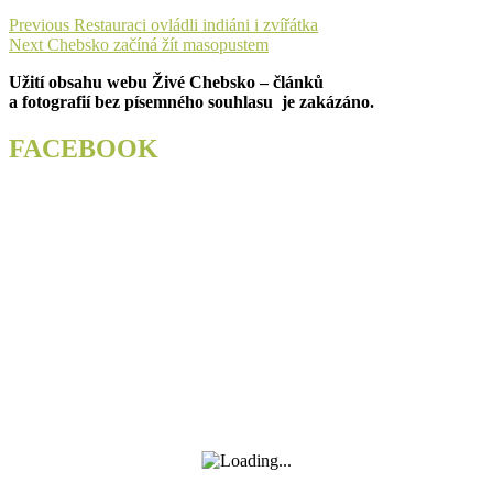
Navigace
Previous
Previous
Restauraci ovládli indiáni i zvířátka
Next
post:
Next
Chebsko začíná žít masopustem
pro
post:
Užití obsahu webu Živé Chebsko – článků
příspěvek
a fotografií bez písemného souhlasu je zakázáno.
FACEBOOK