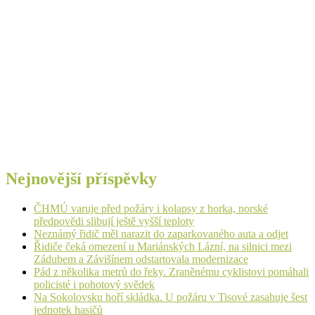
Nejnovější příspěvky
ČHMÚ varuje před požáry i kolapsy z horka, norské
předpovědi slibují ještě vyšší teploty
Neznámý řidič měl narazit do zaparkovaného auta a odjet
Řidiče čeká omezení u Mariánských Lázní, na silnici mezi
Zádubem a Závišínem odstartovala modernizace
Pád z několika metrů do řeky. Zraněnému cyklistovi pomáhali
policisté i pohotový svědek
Na Sokolovsku hoří skládka. U požáru v Tisové zasahuje šest
jednotek hasičů