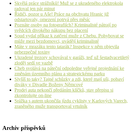
Skvělá práce strážníků! Muž se z ukradeného elektrokola
radoval jen pár minut
Řidiči, pozor u Aše! Práce na obchvatu Hranic již
odstartovaly, omezení potrvá přes měsíc
Poznáte osoby na fotografiích? Kriminalisté pátrají po
svědcích divokého nákupu bez placení
Soud vydal příkaz k zatčení muže z Chebu. Pohybovat se
může mezi bezdomovci, uvádějí kriminalisté
Máte v mrazáku tento tatarák? Inspekce v něm objevila
nebezpečné toxiny
Ukradené trezory schovával v garáži, teď už šestadvacetiletý
zloděj sedí ve vazbě
Cheb svolává na páteční odpoledne veřejné projednání ke
změnám územního plánu a strategickému parku
Slyšíš to taky? Tajné schůzky a zdi, které mají uši, pobaví
diváky v Divadle Boženy Němcové
Prodej auta nekončí předáním klíčků, stav přepisu si
zkontrolujte on-line
Srážka s autem ukončila jízdu cyklisty v Karlových Varech,
zraněného muže transportoval vrtulník
Archiv příspěvků