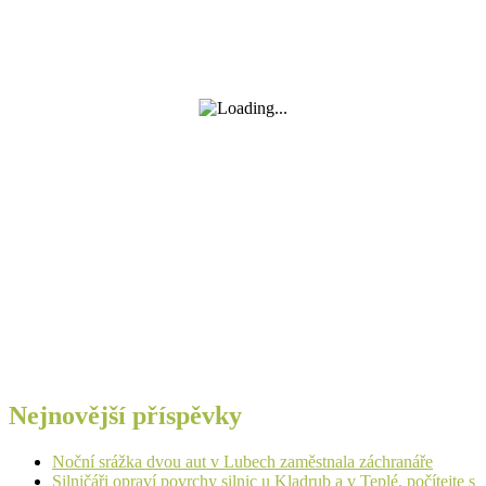
Nejnovější příspěvky
Noční srážka dvou aut v Lubech zaměstnala záchranáře
Silničáři opraví povrchy silnic u Kladrub a v Teplé, počítejte s