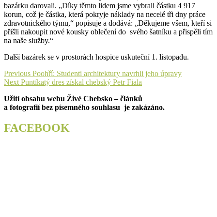
bazárku darovali. „Díky těmto lidem jsme vybrali částku 4 917
korun, což je částka, která pokryje náklady na necelé tři dny práce
zdravotnického týmu,“ popisuje a dodává: „Děkujeme všem, kteří si
přišli nakoupit nové kousky oblečení do svého šatníku a přispěli tím
na naše služby.“
Další bazárek se v prostorách hospice uskuteční 1. listopadu.
Navigace
Previous
Previous
Poohří: Studenti architektury navrhli jeho úpravy
Next
post:
Next
Puntíkatý dres získal chebský Petr Fiala
pro
post:
Užití obsahu webu Živé Chebsko – článků
příspěvek
a fotografií bez písemného souhlasu je zakázáno.
FACEBOOK