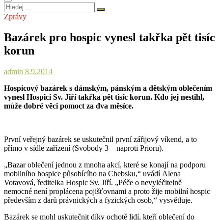
Hledej
…
Zprávy
Bazárek pro hospic vynesl takřka pět tisíc
korun
admin
8.9.2014
Hospicový bazárek s dámským, pánským a dětským oblečením
vynesl Hospici Sv. Jiří takřka pět tisíc korun. Kdo jej nestihl,
může dobré věci pomoct za dva měsíce.
První veřejný bazárek se uskutečnil první zářijový víkend, a to
přímo v sídle zařízení (Svobody 3 – naproti Prioru).
„Bazar oblečení jednou z mnoha akcí, které se konají na podporu
mobilního hospice působícího na Chebsku,“ uvádí Alena
Votavová, ředitelka Hospic Sv. Jiří. „Péče o nevyléčitelně
nemocné není proplácena pojišťovnami a proto žije mobilní hospic
především z darů právnických a fyzických osob,“ vysvětluje.
Bazárek se mohl uskutečnit díky ochotě lidí, kteří oblečení do