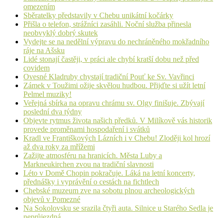
omezením
Sběratelky představily v Chebu unikátní kočárky
Přišla o telefon, strážníci zasáhli. Noční služba přinesla
neobvyklý dobrý skutek
Vydejte se na nedělní výpravu do nechráněného mokřadního
ráje na Ašsku
Lidé stonají častěji, v práci ale chybí kratší dobu než před
covidem
Ovesné Kladruby chystají tradiční Pouť ke Sv. Vavřinci
Zámek v Toužimi ožije skvělou hudbou. Přijďte si užít letní
Pelmel muziky!
Veřejná sbírka na opravu chrámu sv. Olgy finišuje. Zbývají
poslední dva týdny
Objevte rytmus života našich předků. V Milíkově vás historik
provede proměnami hospodaření i svátků
Kradl ve Františkových Lázních i v Chebu! Zloději kol hrozí
až dva roky za mřížemi
Zažijte atmosféru na hranicích. Města Luby a
Markneukirchen zvou na tradiční slavnosti
Léto v Domě Chopin pokračuje. Láká na letní koncerty,
přednášky i vyprávění o cestách na fichtlech
Chebské muzeum zve na sobotu plnou archeologických
objevů v Pomezné
Na Sokolovsku se srazila čtyři auta. Silnice u Starého Sedla je
neprůjezdná