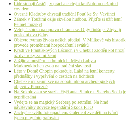
Lidé stonají častěji, v práci ale chybí kratší dobu než před
covidem
Ovesné Kladruby chystají tradiční Pouť ke Sv. Vavřinci
Zámek v Toužimi ožije skvělou hudbou. Přijďte si užít letní
Pelmel muziky!
Veřejná sbírka na opravu chrámu sv. Olgy finišuje. Zbývají
poslední dva týdny
Objevte rytmus života našich předků. V Milíkově vás historik
provede proměnami hospodaření i svátků
Kradl ve Františkových Lázních i v Chebu! Zloději kol hrozí
až dva roky za mřížemi
Zažijte atmosféru na hranicích. Města Luby a
Markneukirchen zvou na tradiční slavnosti
Léto v Domě Chopin pokračuje. Láká na letní koncerty,
přednášky i vyprávění o cestách na fichtlech
Chebské muzeum zve na sobotu plnou archeologických
objevů v Pomezné
Na Sokolovsku se srazila čtyři auta. Silnice u Starého Sedla je
neprůjezdná
Vydejte se na magický Seeberg po setmění. Na hrad
návštěvníky doveze legendární Škoda RTO
Zachyťte světlo fotoaparátem. Galerie 4 zve děti na tvůrčí
týden plný fotografování