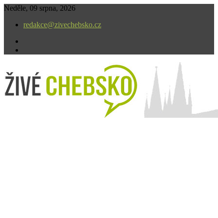
Skip
Neděle, 09 srpna, 2026
to
redakce@zivechebsko.cz
content
facebook
instagram
V našem regionu se stále něco děje.
Živé Chebsko – zivechebsko.cz