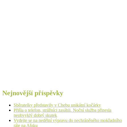
Nejnovější příspěvky
Sběratelky představily v Chebu unikátní kočárky
Přišla o telefon, strážníci zasáhli. Noční služba přinesla
neobvyklý dobrý skutek
Vydejte se na nedělní výpravu do nechráněného mokřadního
ráje na Ašsku