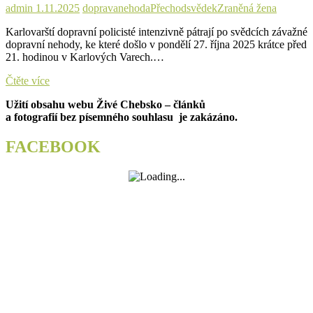
admin
1.11.2025
doprava
nehoda
Přechod
svědek
Zraněná žena
Karlovarští dopravní policisté intenzivně pátrají po svědcích závažné
dopravní nehody, ke které došlo v pondělí 27. října 2025 krátce před
21. hodinou v Karlových Varech.…
Řidič
Čtěte více
srazil
Užití obsahu webu Živé Chebsko – článků
ženu
a fotografií bez písemného souhlasu je zakázáno.
na
přechodu
a
FACEBOOK
zmizel.
Hledají
se
svědci!