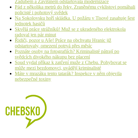
Zádubem a Závišínem odstartovala modernizace
Pád z několika metrů do řeky. Zraněnému cyklistovi pomáhali
policisté i pohotový svědek
Na Sokolovsku hoří skládka. U požáru v Tisové zasahuje šest
jednotek hasičů
Skvělá práce strážníků! Muž se z ukradeného elektrokola
radoval jen pár minut
Řidiči, pozor u Aše! Práce na obchvatu Hranic již
odstartovaly, omezení potrvá přes měsíc
Poznáte osoby na fotografiích? Kriminalisté pátrají po
svědcích divokého nákupu bez placení
Soud vydal příkaz k zatčení muže z Chebu. Pohybovat se
může mezi bezdomovci, uvádějí kriminalisté
Máte v mrazáku tento tatarák? Inspekce v něm objevila
nebezpečné toxiny