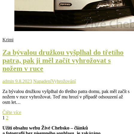
Krimi
Za bývalou družkou vyšplhal do třetího
patra, pak ji měl začít vyhrožovat s
nožem v ruce
admin
9.8.2023
Napadení
Vyhrožování
Za bývalou družkou vyšplhal do třetího patra domu, pak měl začít s
nožem v ruce vyhrožovat. Teď mu hrozí v případě odsouzení až
osm let…
Za
Čtěte více
Stránkování
Page
Page
Next
bývalou
1
2
page
družkou
příspěvků
Užití obsahu webu Živé Chebsko – článků
vyšplhal
a fotografií bez písemného souhlasu je zakázáno.
do