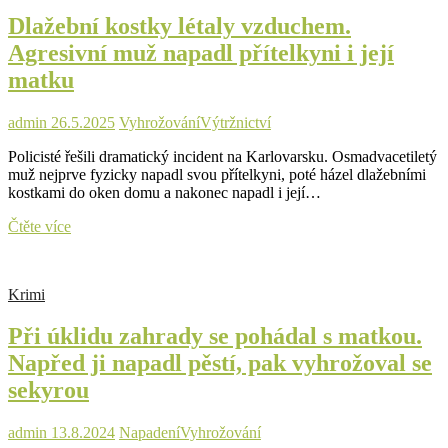
Dlažební kostky létaly vzduchem.
Agresivní muž napadl přítelkyni i její
matku
admin
26.5.2025
Vyhrožování
Výtržnictví
Policisté řešili dramatický incident na Karlovarsku. Osmadvacetiletý
muž nejprve fyzicky napadl svou přítelkyni, poté házel dlažebními
kostkami do oken domu a nakonec napadl i její…
Dlažební
Čtěte více
kostky
létaly
vzduchem.
Krimi
Agresivní
muž
Při úklidu zahrady se pohádal s matkou.
napadl
přítelkyni
Napřed ji napadl pěstí, pak vyhrožoval se
i
sekyrou
její
matku
admin
13.8.2024
Napadení
Vyhrožování