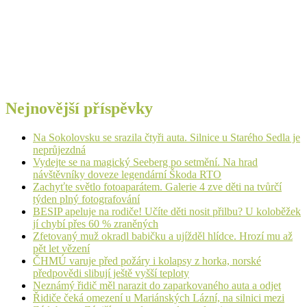
Nejnovější příspěvky
Na Sokolovsku se srazila čtyři auta. Silnice u Starého Sedla je
neprůjezdná
Vydejte se na magický Seeberg po setmění. Na hrad
návštěvníky doveze legendární Škoda RTO
Zachyťte světlo fotoaparátem. Galerie 4 zve děti na tvůrčí
týden plný fotografování
BESIP apeluje na rodiče! Učíte děti nosit přilbu? U koloběžek
jí chybí přes 60 % zraněných
Zfetovaný muž okradl babičku a ujížděl hlídce. Hrozí mu až
pět let vězení
ČHMÚ varuje před požáry i kolapsy z horka, norské
předpovědi slibují ještě vyšší teploty
Neznámý řidič měl narazit do zaparkovaného auta a odjet
Řidiče čeká omezení u Mariánských Lázní, na silnici mezi