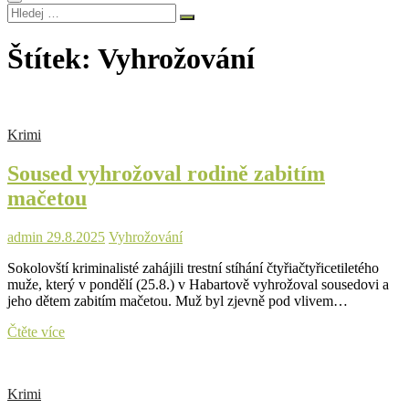
Hledej
…
Štítek:
Vyhrožování
Krimi
Soused vyhrožoval rodině zabitím
mačetou
admin
29.8.2025
Vyhrožování
Sokolovští kriminalisté zahájili trestní stíhání čtyřiačtyřicetiletého
muže, který v pondělí (25.8.) v Habartově vyhrožoval sousedovi a
jeho dětem zabitím mačetou. Muž byl zjevně pod vlivem…
Soused
Čtěte více
vyhrožoval
rodině
zabitím
Krimi
mačetou