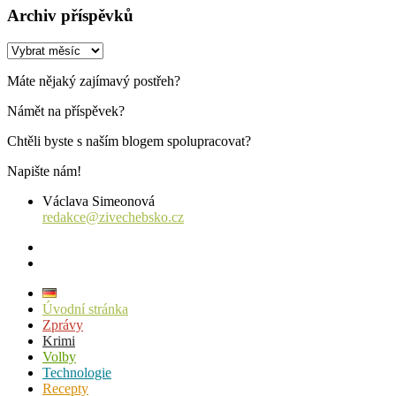
Archiv příspěvků
Archiv
příspěvků
Máte nějaký zajímavý postřeh?
Námět na příspěvek?
Chtěli byste s naším blogem spolupracovat?
Napište nám!
Václava Simeonová
redakce@zivechebsko.cz
facebook
instagram
Úvodní stránka
Zprávy
Krimi
Volby
Technologie
Recepty