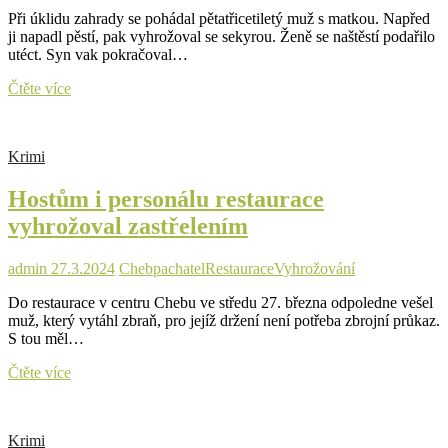
Při úklidu zahrady se pohádal pětatřicetiletý muž s matkou. Napřed
ji napadl pěstí, pak vyhrožoval se sekyrou. Ženě se naštěstí podařilo
utéct. Syn vak pokračoval…
Při
Čtěte více
úklidu
zahrady
se
Krimi
pohádal
s
Hostům i personálu restaurace
matkou.
Napřed
vyhrožoval zastřelením
ji
napadl
pěstí,
admin
27.3.2024
Cheb
pachatel
Restaurace
Vyhrožování
pak
Do restaurace v centru Chebu ve středu 27. března odpoledne vešel
vyhrožoval
muž, který vytáhl zbraň, pro jejíž držení není potřeba zbrojní průkaz.
se
S tou měl…
sekyrou
Hostům
Čtěte více
i
personálu
restaurace
Krimi
vyhrožoval