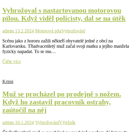
zastřelením
Vyhrožoval s nastartovanou motorovou
pilou. Když viděl policisty, dal se na útěk
admin
13.2.2024
Motorová pila
Vyhrožování
Scénu jako z hororu zažili někteří obyvatelé jedné z obcí na
Karlovarsku. Třiadvacetiletý muž začal svoji matku a jejího manžela
fyzicky napadat. To se mu…
Vyhrožoval
Čtěte více
s
nastartovanou
motorovou
Krimi
pilou.
Když
Muž se procházel po prodejně s nožem.
viděl
policisty,
Když ho zastavil pracovník ostrahy,
dal
zaútočil na něj
se
na
útěk
admin
16.1.2024
Vyhrožování
Výtržník