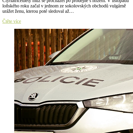
Čtyřiatřicetiletý muž se procházel po prodejně s nožem. V listopadu
loňského roku začal v jednom ze sokolovských obchodů vulgárně
urážet ženu, kterou poté sledoval až…
Muž
Čtěte více
se
procházel
po
prodejně
s
nožem.
Když
ho
zastavil
pracovník
ostrahy,
zaútočil
na
něj