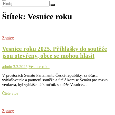
Hledej
…
Štítek:
Vesnice roku
Zprávy
Vesnice roku 2025. Přihlášky do soutěže
jsou otevřeny, obce se mohou hlásit
admin
3.3.2025
Vesnice roku
V prostorách Senátu Parlamentu České republiky, za účasti
vyhlašovatele a partnerů soutěže a Stálé komise Senátu pro rozvoj
venkova, byl vyhlášen 29. ročník soutěže Vesnice…
Vesnice
Čtěte více
roku
2025.
Přihlášky
Zprávy
do