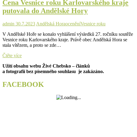
Cena Vesnice roku Karlovarského kraje
Pomezí
Zelenou
putovala do Andělské Hory
stuhu
admin
30.7.2023
Andělská Hora
ocenění
Vesnice roku
V Andělské Hoře se konalo vyhlášení výsledků 27. ročníku soutěže
Vesnice roku Karlovarského kraje. Právě obec Andělská Hora se
stala vítězem, a proto se zde…
Cena
Čtěte více
Vesnice
Užití obsahu webu Živé Chebsko – článků
roku
a fotografií bez písemného souhlasu je zakázáno.
Karlovarského
kraje
putovala
FACEBOOK
do
Andělské
Hory