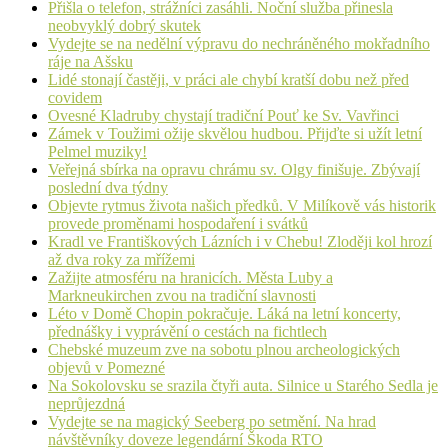
Přišla o telefon, strážníci zasáhli. Noční služba přinesla
neobvyklý dobrý skutek
Vydejte se na nedělní výpravu do nechráněného mokřadního
ráje na Ašsku
Lidé stonají častěji, v práci ale chybí kratší dobu než před
covidem
Ovesné Kladruby chystají tradiční Pouť ke Sv. Vavřinci
Zámek v Toužimi ožije skvělou hudbou. Přijďte si užít letní
Pelmel muziky!
Veřejná sbírka na opravu chrámu sv. Olgy finišuje. Zbývají
poslední dva týdny
Objevte rytmus života našich předků. V Milíkově vás historik
provede proměnami hospodaření i svátků
Kradl ve Františkových Lázních i v Chebu! Zloději kol hrozí
až dva roky za mřížemi
Zažijte atmosféru na hranicích. Města Luby a
Markneukirchen zvou na tradiční slavnosti
Léto v Domě Chopin pokračuje. Láká na letní koncerty,
přednášky i vyprávění o cestách na fichtlech
Chebské muzeum zve na sobotu plnou archeologických
objevů v Pomezné
Na Sokolovsku se srazila čtyři auta. Silnice u Starého Sedla je
neprůjezdná
Vydejte se na magický Seeberg po setmění. Na hrad
návštěvníky doveze legendární Škoda RTO