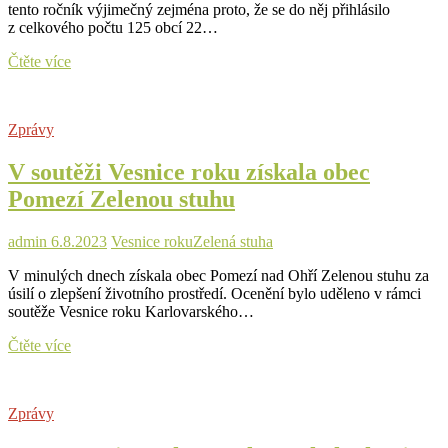
tento ročník výjimečný zejména proto, že se do něj přihlásilo
z celkového počtu 125 obcí 22…
Do
Čtěte více
28.
ročníku
soutěže
Zprávy
Vesnice
roku
V soutěži Vesnice roku získala obec
se
přihlásilo
Pomezí Zelenou stuhu
nejvíce
obcí
z Karlovarského
admin
6.8.2023
Vesnice roku
Zelená stuha
kraje
V minulých dnech získala obec Pomezí nad Ohří Zelenou stuhu za
úsilí o zlepšení životního prostředí. Ocenění bylo uděleno v rámci
soutěže Vesnice roku Karlovarského…
V
Čtěte více
soutěži
Vesnice
roku
Zprávy
získala
obec