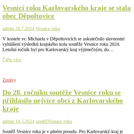
soutěže
Vesnicí roku Karlovarského kraje se stala
jsou
otevřeny,
obec Děpoltovice
obce
se
mohou
admin
26.7.2024
Vesnice roku
hlásit
V kostele sv. Michaela v Děpoltovicích se uskutečnilo slavnostní
vyhlášení výsledků krajského kola soutěže Vesnice roku 2024.
Letošní ročník byl pro Karlovarský kraj výjimečným, do…
Vesnicí
Čtěte více
roku
Karlovarského
kraje
Zprávy
se
stala
Do 28. ročníku soutěže Vesnice roku se
obec
Děpoltovice
přihlásilo nejvíce obcí z Karlovarského
kraje
admin
14.5.2024
soutěž
Vesnice roku
Soutěž Vesnice roku je v plném proudu. Pro Karlovarský kraj je