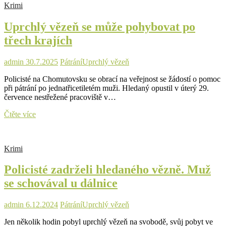
Krimi
odsouzený
muž,
Uprchlý vězeň se může pohybovat po
může
se
třech krajích
skrývat
na
Sokolovsku
admin
30.7.2025
Pátrání
Uprchlý vězeň
Policisté na Chomutovsku se obrací na veřejnost se žádostí o pomoc
při pátrání po jednatřicetiletém muži. Hledaný opustil v úterý 29.
července nestřežené pracoviště v…
Uprchlý
Čtěte více
vězeň
se
může
Krimi
pohybovat
po
Policisté zadrželi hledaného vězně. Muž
třech
krajích
se schovával u dálnice
admin
6.12.2024
Pátrání
Uprchlý vězeň
Jen několik hodin pobyl uprchlý vězeň na svobodě, svůj pobyt ve