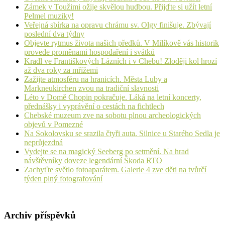
Zámek v Toužimi ožije skvělou hudbou. Přijďte si užít letní
Pelmel muziky!
Veřejná sbírka na opravu chrámu sv. Olgy finišuje. Zbývají
poslední dva týdny
Objevte rytmus života našich předků. V Milíkově vás historik
provede proměnami hospodaření i svátků
Kradl ve Františkových Lázních i v Chebu! Zloději kol hrozí
až dva roky za mřížemi
Zažijte atmosféru na hranicích. Města Luby a
Markneukirchen zvou na tradiční slavnosti
Léto v Domě Chopin pokračuje. Láká na letní koncerty,
přednášky i vyprávění o cestách na fichtlech
Chebské muzeum zve na sobotu plnou archeologických
objevů v Pomezné
Na Sokolovsku se srazila čtyři auta. Silnice u Starého Sedla je
neprůjezdná
Vydejte se na magický Seeberg po setmění. Na hrad
návštěvníky doveze legendární Škoda RTO
Zachyťte světlo fotoaparátem. Galerie 4 zve děti na tvůrčí
týden plný fotografování
Archiv příspěvků