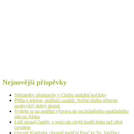
Nejnovější příspěvky
Sběratelky představily v Chebu unikátní kočárky
Přišla o telefon, strážníci zasáhli. Noční služba přinesla
neobvyklý dobrý skutek
Vydejte se na nedělní výpravu do nechráněného mokřadního
ráje na Ašsku
Lidé stonají častěji, v práci ale chybí kratší dobu než před
covidem
Ovesné Kladruby chystají tradiční Pouť ke Sv. Vavřinci