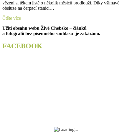
vězení si těkem jistě o několik měsíců prodlouží. Díky všímavé
obsluze na čerpací stanici…
Policisté
Čtěte více
zadrželi
Užití obsahu webu Živé Chebsko – článků
hledaného
a fotografií bez písemného souhlasu je zakázáno.
vězně.
Muž
se
FACEBOOK
schovával
u
dálnice