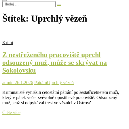
Hledej
…
Štítek:
Uprchlý vězeň
Krimi
Z nestřeženého pracoviště uprchl
odsouzený muž, může se skrývat na
Sokolovsku
admin
26.1.2026
Pátrání
Uprchlý vězeň
Kriminalisté vyhlásili celostátní pátrání po šestatřicetiletém muži,
který v pátek večer svévolně opustil své pracoviště. Odsouzený
muž, jenž si odpykával trest ve věznici v Ostrově…
Z
Čtěte více
nestřeženého
pracoviště
uprchl