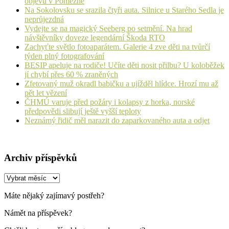
objevů v Pomezné
Na Sokolovsku se srazila čtyři auta. Silnice u Starého Sedla je
neprůjezdná
Vydejte se na magický Seeberg po setmění. Na hrad
návštěvníky doveze legendární Škoda RTO
Zachyťte světlo fotoaparátem. Galerie 4 zve děti na tvůrčí
týden plný fotografování
BESIP apeluje na rodiče! Učíte děti nosit přilbu? U koloběžek
jí chybí přes 60 % zraněných
Zfetovaný muž okradl babičku a ujížděl hlídce. Hrozí mu až
pět let vězení
ČHMÚ varuje před požáry i kolapsy z horka, norské
předpovědi slibují ještě vyšší teploty
Neznámý řidič měl narazit do zaparkovaného auta a odjet
Archiv příspěvků
Archiv
příspěvků
Máte nějaký zajímavý postřeh?
Námět na příspěvek?