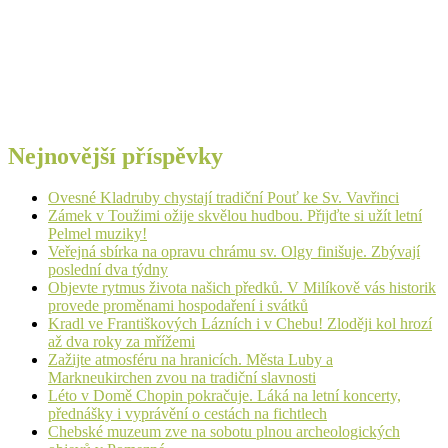
Nejnovější příspěvky
Ovesné Kladruby chystají tradiční Pouť ke Sv. Vavřinci
Zámek v Toužimi ožije skvělou hudbou. Přijďte si užít letní
Pelmel muziky!
Veřejná sbírka na opravu chrámu sv. Olgy finišuje. Zbývají
poslední dva týdny
Objevte rytmus života našich předků. V Milíkově vás historik
provede proměnami hospodaření i svátků
Kradl ve Františkových Lázních i v Chebu! Zloději kol hrozí
až dva roky za mřížemi
Zažijte atmosféru na hranicích. Města Luby a
Markneukirchen zvou na tradiční slavnosti
Léto v Domě Chopin pokračuje. Láká na letní koncerty,
přednášky i vyprávění o cestách na fichtlech
Chebské muzeum zve na sobotu plnou archeologických