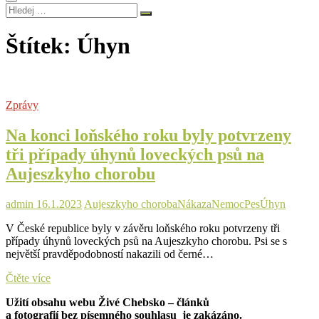
Hledej
…
Štítek:
Úhyn
Zprávy
Na konci loňského roku byly potvrzeny
tři případy úhynů loveckých psů na
Aujeszkyho chorobu
admin
16.1.2023
Aujeszkyho choroba
Nákaza
Nemoc
Pes
Úhyn
V České republice byly v závěru loňského roku potvrzeny tři
případy úhynů loveckých psů na Aujeszkyho chorobu. Psi se s
největší pravděpodobností nakazili od černé…
Na
Čtěte více
konci
Užití obsahu webu Živé Chebsko – článků
loňského
a fotografií bez písemného souhlasu je zakázáno.
roku