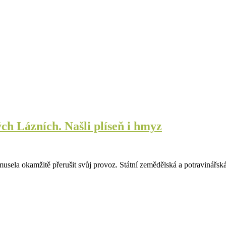
ch Lázních. Našli plíseň i hmyz
musela okamžitě přerušit svůj provoz. Státní zemědělská a potravinářs