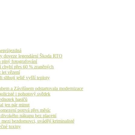
 neprůjezdná
íky doveze legendární Škoda RTO
n plný fotografování
jí chybí přes 60 % zraněných
 let vězení
libují ještě vyšší teploty
dubem a Závišínem odstartovala modernizace
olicisté i pohotový svědek
ednotek hasičů
al jen pár minut
, omezení potrvá přes měsíc
h divokého nákupu bez placení
 mezi bezdomovci, uvádějí kriminalisté
ečné toxiny