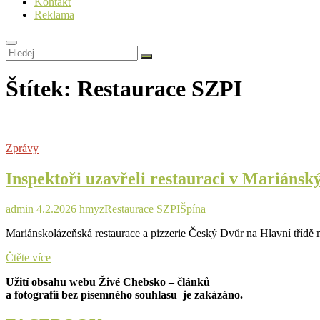
Kontakt
Reklama
Hledej
…
Štítek:
Restaurace SZPI
Zprávy
Inspektoři uzavřeli restauraci v Mariánský
admin
4.2.2026
hmyz
Restaurace SZPI
Špína
Mariánskolázeňská restaurace a pizzerie Český Dvůr na Hlavní třídě 
Inspektoři
Čtěte více
uzavřeli
Užití obsahu webu Živé Chebsko – článků
restauraci
a fotografií bez písemného souhlasu je zakázáno.
v
Mariánských