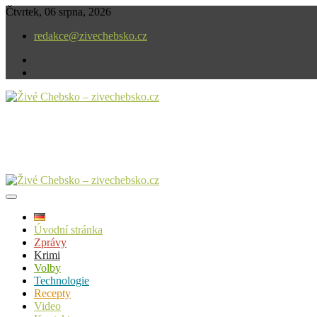
Skip
Čtvrtek, 06 srpna, 2026
to
redakce@zivechebsko.cz
content
facebook
instagram
V našem regionu se stále něco děje.
Živé Chebsko – zivechebsko.cz
Úvodní stránka
Zprávy
Krimi
Volby
Technologie
Recepty
Video