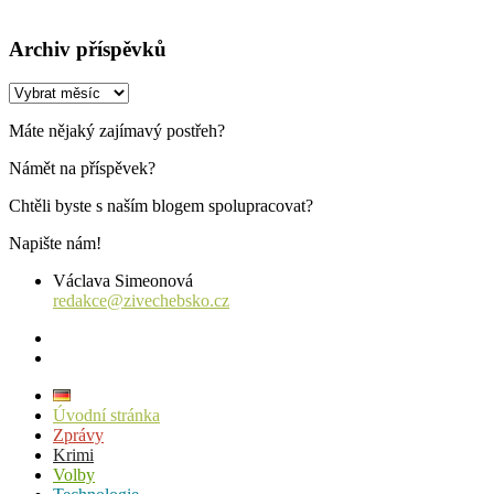
Archiv příspěvků
Archiv
příspěvků
Máte nějaký zajímavý postřeh?
Námět na příspěvek?
Chtěli byste s naším blogem spolupracovat?
Napište nám!
Václava Simeonová
redakce@zivechebsko.cz
facebook
instagram
Úvodní stránka
Zprávy
Krimi
Volby