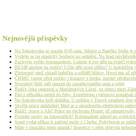
Nejnovější příspěvky
Na Sokolovsku se srazila čtyři auta. Silnice u Starého Sedla je
Vydejte se na magický Seeberg po setmění. Na hrad návštěvn
Zachyťte světlo fotoaparátem. Galerie 4 zve děti na tvůrčí týde
BESIP apeluje na rodiče! Učíte děti nosit přilbu? U koloběžek 
Zfetovaný muž okradl babičku a ujížděl hlídce. Hrozí mu až pět
ČHMÚ varuje před požáry i kolapsy z horka, norské předpovědi s
Neznámý řidič měl narazit do zaparkovaného auta a odjet
Řidiče čeká omezení u Mariánských Lázní, na silnici mezi Zá
Pád z několika metrů do řeky. Zraněnému cyklistovi pomáhali p
Na Sokolovsku hoří skládka. U požáru v Tisové zasahuje šest j
Skvělá práce strážníků! Muž se z ukradeného elektrokola radov
Řidiči, pozor u Aše! Práce na obchvatu Hranic již odstartovaly
Poznáte osoby na fotografiích? Kriminalisté pátrají po svědcíc
Soud vydal příkaz k zatčení muže z Chebu. Pohybovat se může
Máte v mrazáku tento tatarák? Inspekce v něm objevila nebezp