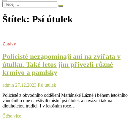
Hledej
…
Štítek:
Psí útulek
Zprávy
Policisté nezapomínají ani na zvířata v
útulku. Také letos jim přivezli různé
krmivo a pamlsky
admin
27.12.2023
Psí útulek
Policisté z obvodního oddělení Mariánské Lázně i během letošního
vánočního dne navštívili místní psí útulek a navázali tak na
dlouholetou tradici. I v letošním roce…
Policisté
Čtěte více
nezapomínají
ani
na