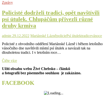
Zprávy
zvířata
v
Policisté dodrželi tradici, opět navštívili
útulku.
Také
psí útulek. Chlupáčům přivezli různé
letos
druhy krmiva
jim
přivezli
různé
admin
29.12.2022
Mariánské Lázně
policie
Psí útulek
tradice
vánoce
krmivo
a
Policisté z obvodního oddělení Mariánské Lázně i během letošního
pamlsky
vánočního dne navštívili místní psí útulek a navázali tak na
dlouholetou tradici. I v letošním roce…
Policisté
Čtěte více
dodrželi
Užití obsahu webu Živé Chebsko – článků
tradici,
a fotografií bez písemného souhlasu je zakázáno.
opět
navštívili
psí
FACEBOOK
útulek.
Chlupáčům
přivezli
různé
druhy