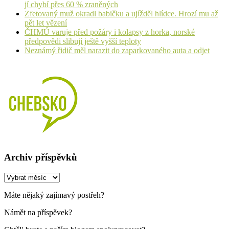
jí chybí přes 60 % zraněných
Zfetovaný muž okradl babičku a ujížděl hlídce. Hrozí mu až
pět let vězení
ČHMÚ varuje před požáry i kolapsy z horka, norské
předpovědi slibují ještě vyšší teploty
Neznámý řidič měl narazit do zaparkovaného auta a odjet
Archiv příspěvků
Archiv
příspěvků
Máte nějaký zajímavý postřeh?
Námět na příspěvek?