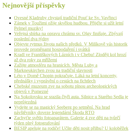
Nejnovější příspěvky
Ovesné Kladruby chystají tradiční Pouť ke Sv. Vavřinci
Zámek v Toužimi ožije skvělou hudbou. Přijďte si užít letní
Pelmel muziky!
Veřejná sbírka na opravu chrámu sv. Olgy finišuje. Zbývají
poslední dva týdny
Objevte rytmus života našich předků. V Milíkově vás historik
provede proměnami hospodaření i svátků
Kradl ve Františkových Lázních i v Chebu! Zloději kol hrozí
až dva roky za mřížemi
Zažijte atmosféru na hranicích. Města Luby a
Markneukirchen zvou na tradiční slavnosti
Léto v Domě Chopin pokračuje. Láká na letní koncerty,
přednášky i vyprávění o cestách na fichtlech
Chebské muzeum zve na sobotu plnou archeologických
objevů v Pomezné
Na Sokolovsku se srazila čtyři auta. Silnice u Starého Sedla je
neprůjezdná
Vydejte se na magický Seeberg po setmění. Na hrad
návštěvníky doveze legendární Škoda RTO
Zachyťte světlo fotoaparátem. Galerie 4 zve děti na tvůrčí
týden plný fotografování
BESIP apeluje na rodiče! Učíte děti nosit přilbu? U koloběžek