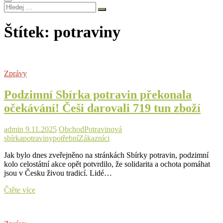
Hledej
…
Štítek:
potraviny
Zprávy
Podzimní Sbírka potravin překonala
očekávání! Češi darovali 719 tun zboží
admin
9.11.2025
Obchod
Potravinová
sbírka
potraviny
potřební
Zákazníci
Jak bylo dnes zveřejněno na stránkách Sbírky potravin, podzimní
kolo celostátní akce opět potvrdilo, že solidarita a ochota pomáhat
jsou v Česku živou tradicí. Lidé…
Podzimní
Čtěte více
Sbírka
potravin
překonala