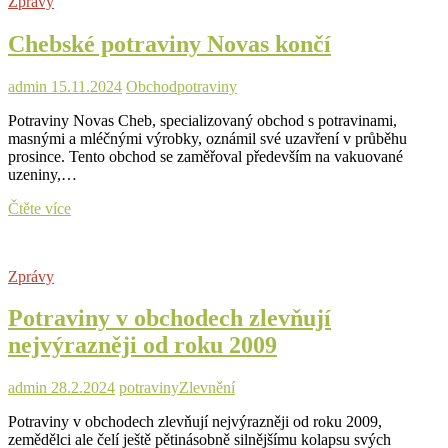
Zprávy
očekávání!
Češi
Chebské potraviny Novas končí
darovali
719
tun
admin
15.11.2024
Obchod
potraviny
zboží
Potraviny Novas Cheb, specializovaný obchod s potravinami,
masnými a mléčnými výrobky, oznámil své uzavření v průběhu
prosince. Tento obchod se zaměřoval především na vakuované
uzeniny,…
Chebské
Čtěte více
potraviny
Novas
končí
Zprávy
Potraviny v obchodech zlevňují
nejvýrazněji od roku 2009
admin
28.2.2024
potraviny
Zlevnění
Potraviny v obchodech zlevňují nejvýrazněji od roku 2009,
zemědělci ale čelí ještě pětinásobně silnějšímu kolapsu svých