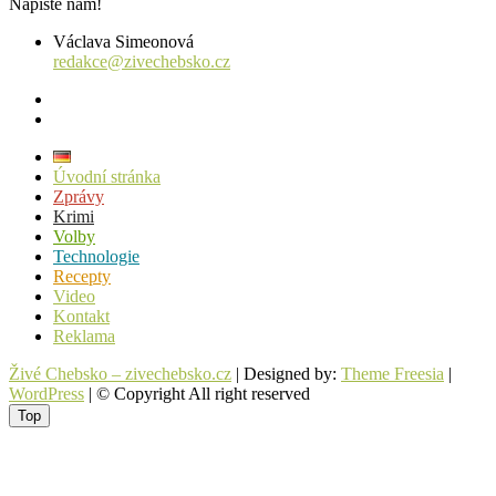
Napište nám!
Václava Simeonová
redakce@zivechebsko.cz
facebook
instagram
Úvodní stránka
Zprávy
Krimi
Volby
Technologie
Recepty
Video
Kontakt
Reklama
Živé Chebsko – zivechebsko.cz
| Designed by:
Theme Freesia
|
WordPress
| © Copyright All right reserved
Top