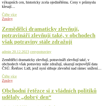
výkupních cen, historicky zcela ojedinělému. Ceny v průmyslu
klesají…
Potraviny
Čtěte více
v
Zprávy
obchodech
zlevňují
Zemědělci dramaticky zlevňují,
nejvýrazněji
potravináři zlevňují také, v obchodech
od
roku
však potraviny stále zdražují
2009
admin
20.12.2023
ceny
potraviny
Zemědělci dramaticky zlevňují, potravináři zlevňují také, v
obchodech však potraviny stále zdražují, ukazují nejnovější data
ČSÚ. Řetězec Lidl, jenž nyní slibuje zlevnění nad rámec snížení…
Zemědělci
Čtěte více
dramaticky
Zprávy
zlevňují,
potravináři
Obchodní řetězce si z vládních politiků
zlevňují
udělaly „dobrý den“
také,
v
obchodech