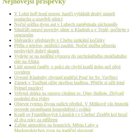
Nejnovější příspěvky
V Lokti hoří lesní porost, hasiči vyhlásili druhý stupeň
poplachu a uzavřeli silnici
Noční srážka dvou aut v Lubech zaměstnala záchranáře
Silničáři opraví povrchy silnic u Kladrub a v Teplé, počítejte s
omezením
Sběratelky představily v Chebu unikátní kočárky
Přišla o telefon, strážníci zasáhli. Noční služba přinesla
neobvyklý dobrý skutek
Vydejte se na nedělní výpravu do nechráněného mokřadního
ráje na Ašsku
Lidé stonají častěji, v práci ale chybí kratší dobu než před
covidem
Ovesné Kladruby chystají tradiční Pouť ke Sv. Vavřinci
Zámek v Toužimi ožije skvělou hudbou. Přijďte si užít letní
Pelmel muziky!
Veřejná sbírka na opravu chrámu sv. Olgy finišuje. Zbývají
poslední dva týdny
Objevte rytmus života našich předků. V Milíkově vás historik
provede proměnami hospodaření i svátků
Kradl ve Františkových Lázních i v Chebu! Zloději kol hrozí
až dva roky za mřížemi
Zažijte atmosféru na hranicích. Města Luby a
Markneukirchen zvou na tradiční slavnosti