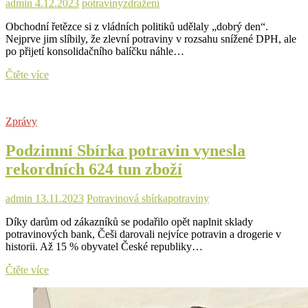
admin
4.12.2023
potraviny
zdražení
však
potraviny
Obchodní řetězce si z vládních politiků udělaly „dobrý den“.
stále
Nejprve jim slíbily, že zlevní potraviny v rozsahu snížené DPH, ale
zdražují
po přijetí konsolidačního balíčku náhle…
Obchodní
Čtěte více
řetězce
si
z
Zprávy
vládních
politiků
Podzimní Sbírka potravin vynesla
udělaly
„dobrý
rekordních 624 tun zboží
den“
admin
13.11.2023
Potravinová sbírka
potraviny
Díky darům od zákazníků se podařilo opět naplnit sklady
potravinových bank, Češi darovali nejvíce potravin a drogerie v
historii. Až 15 % obyvatel České republiky…
Podzimní
Čtěte více
Sbírka
potravin
vynesla