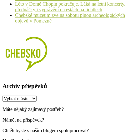
Léto v Domě Chopin pokračuje. Láká na letní koncerty,
přednášky i vyprávění o cestách na fichtlech
Chebské muzeum zve na sobotu plnou archeologických
objevů v Pomezné
Archiv příspěvků
Archiv
příspěvků
Máte nějaký zajímavý postřeh?
Námět na příspěvek?
Chtěli byste s naším blogem spolupracovat?