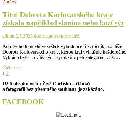
Zprávy
Titul Dobrota Karlovarského kraje
získala například slanina nebo kozí sýr
admin
2.5.2023
dobrota
potraviny
soutěž
Komise hodnotitelů se sešla k vyhodnocení 7. ročníku soutěže
Dobrota Karlovarského kraje, kterou kraj vyhlašuje každoročně.
Vybráno bylo 15 vítězných výrobků v pěti kategoriích. Do…
Titul
Čtěte více
Stránkování
Page
Page
Next
Dobrota
1
2
page
Karlovarského
příspěvků
Užití obsahu webu Živé Chebsko – článků
kraje
a fotografií bez písemného souhlasu je zakázáno.
získala
například
slanina
FACEBOOK
nebo
kozí
sýr