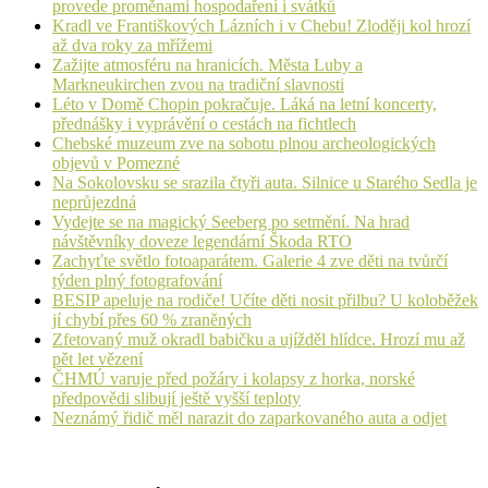
provede proměnami hospodaření i svátků
Kradl ve Františkových Lázních i v Chebu! Zloději kol hrozí
až dva roky za mřížemi
Zažijte atmosféru na hranicích. Města Luby a
Markneukirchen zvou na tradiční slavnosti
Léto v Domě Chopin pokračuje. Láká na letní koncerty,
přednášky i vyprávění o cestách na fichtlech
Chebské muzeum zve na sobotu plnou archeologických
objevů v Pomezné
Na Sokolovsku se srazila čtyři auta. Silnice u Starého Sedla je
neprůjezdná
Vydejte se na magický Seeberg po setmění. Na hrad
návštěvníky doveze legendární Škoda RTO
Zachyťte světlo fotoaparátem. Galerie 4 zve děti na tvůrčí
týden plný fotografování
BESIP apeluje na rodiče! Učíte děti nosit přilbu? U koloběžek
jí chybí přes 60 % zraněných
Zfetovaný muž okradl babičku a ujížděl hlídce. Hrozí mu až
pět let vězení
ČHMÚ varuje před požáry i kolapsy z horka, norské
předpovědi slibují ještě vyšší teploty
Neznámý řidič měl narazit do zaparkovaného auta a odjet