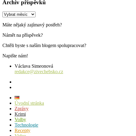
Archiv příspěvků
Archiv
příspěvků
Máte nějaký zajímavý postřeh?
Námět na příspěvek?
Chtěli byste s naším blogem spolupracovat?
Napište nám!
Václava Simeonová
redakce@zivechebsko.cz
facebook
instagram
Úvodní stránka
Zprávy
Krimi
Volby
Technologie
Recepty
Video