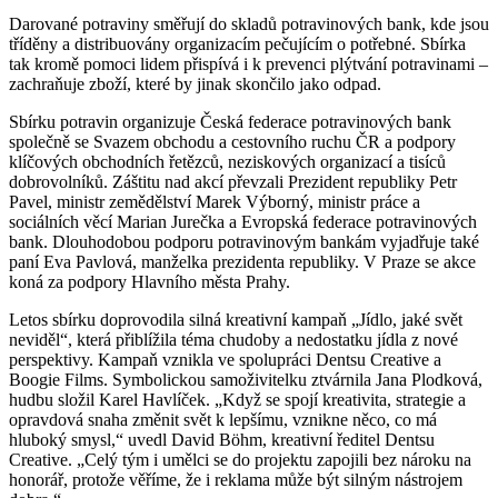
Darované potraviny směřují do skladů potravinových bank, kde jsou
tříděny a distribuovány organizacím pečujícím o potřebné. Sbírka
tak kromě pomoci lidem přispívá i k prevenci plýtvání potravinami –
zachraňuje zboží, které by jinak skončilo jako odpad.
Sbírku potravin organizuje Česká federace potravinových bank
společně se Svazem obchodu a cestovního ruchu ČR a podpory
klíčových obchodních řetězců, neziskových organizací a tisíců
dobrovolníků. Záštitu nad akcí převzali Prezident republiky Petr
Pavel, ministr zemědělství Marek Výborný, ministr práce a
sociálních věcí Marian Jurečka a Evropská federace potravinových
bank. Dlouhodobou podporu potravinovým bankám vyjadřuje také
paní Eva Pavlová, manželka prezidenta republiky. V Praze se akce
koná za podpory Hlavního města Prahy.
Letos sbírku doprovodila silná kreativní kampaň „Jídlo, jaké svět
neviděl“, která přiblížila téma chudoby a nedostatku jídla z nové
perspektivy. Kampaň vznikla ve spolupráci Dentsu Creative a
Boogie Films. Symbolickou samoživitelku ztvárnila Jana Plodková,
hudbu složil Karel Havlíček. „Když se spojí kreativita, strategie a
opravdová snaha změnit svět k lepšímu, vznikne něco, co má
hluboký smysl,“ uvedl David Böhm, kreativní ředitel Dentsu
Creative. „Celý tým i umělci se do projektu zapojili bez nároku na
honorář, protože věříme, že i reklama může být silným nástrojem