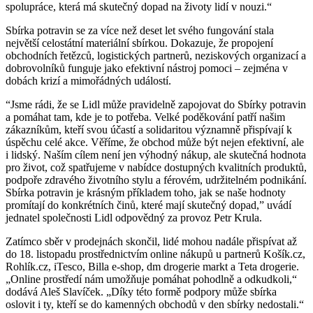
spolupráce, která má skutečný dopad na životy lidí v nouzi.“
Sbírka potravin se za více než deset let svého fungování stala
největší celostátní materiální sbírkou. Dokazuje, že propojení
obchodních řetězců, logistických partnerů, neziskových organizací a
dobrovolníků funguje jako efektivní nástroj pomoci – zejména v
dobách krizí a mimořádných událostí.
“Jsme rádi, že se Lidl může pravidelně zapojovat do Sbírky potravin
a pomáhat tam, kde je to potřeba. Velké poděkování patří našim
zákazníkům, kteří svou účastí a solidaritou významně přispívají k
úspěchu celé akce. Věříme, že obchod může být nejen efektivní, ale
i lidský. Naším cílem není jen výhodný nákup, ale skutečná hodnota
pro život, což spatřujeme v nabídce dostupných kvalitních produktů,
podpoře zdravého životního stylu a férovém, udržitelném podnikání.
Sbírka potravin je krásným příkladem toho, jak se naše hodnoty
promítají do konkrétních činů, které mají skutečný dopad,” uvádí
jednatel společnosti Lidl odpovědný za provoz Petr Krula.
Zatímco sběr v prodejnách skončil, lidé mohou nadále přispívat až
do 18. listopadu prostřednictvím online nákupů u partnerů Košík.cz,
Rohlík.cz, iTesco, Billa e-shop, dm drogerie markt a Teta drogerie.
„Online prostředí nám umožňuje pomáhat pohodlně a odkudkoli,“
dodává Aleš Slavíček. „Díky této formě podpory může sbírka
oslovit i ty, kteří se do kamenných obchodů v den sbírky nedostali.“