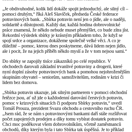
„Je obdivuhodné, kolik lidí dokáže spojit jednoduchý, ale silný cíl –
pomoci druhým,“ říká Aleš Slavíček, předseda České federace
potravinových bank. „Sbírka potravin není jen o jídle, ale o naději,
solidaritě a důstojnosti. Každý dar, každá hodina dobrovolnické
práce znamená, že někdo nebude muset přemýšlet, co bude zítra jíst.
Rekordní výsledek sbírky je krásným příkladem toho, že když se
spojí srdce a organizace, dokážeme společně velké věci. A co je
důležité – pomoc, kterou dnes poskytneme, dává lidem nejen jídlo,
ale i pocit, že na jejich příběh někdo myslí a že v tom nejsou sami.“
Do sbírky se zapojily tisíce zákazníků po celé republice. V
obchodech darovali základní trvanlivé potraviny a drogerii, které
nyní doplní zásoby potravinových bank a pomohou nejohroženějším
skupinám obyvatel – seniorům, samoživitelům, rodinám v krizi či
lidem bez domova.
„Sbírka potravin ukazuje, jak silným partnerem v pomoci obchodní
řetězce jsou, ať už jde o každodenní darování čerstvých potravin,
pomoc v krizových situacích či podporu Sbírky potravin,“ uvedl
Tomáš Prouza, prezident Svazu obchodu a cestovního ruchu ČR.
„Jsem rád, že se nám s potravinovými bankami daří stále rozšiřovat
počet zapojených prodejen a díky tomu vybírat dostatek potravin.
Chci moc poděkovat všem dobrovolníkům, včetně zaměstnanců
obchodů, díky kterým byla i tato Sbírka tak úspěšná. Je to příklad