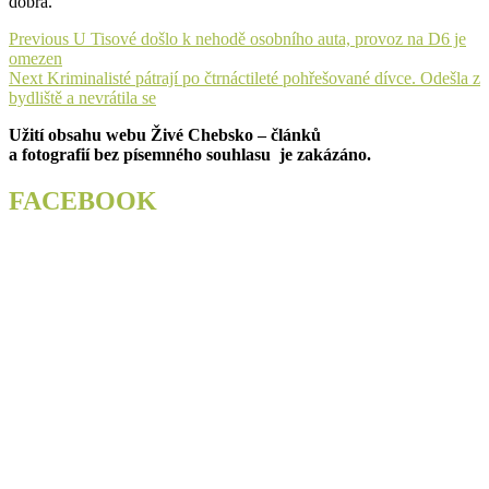
dobra.“
Navigace
Previous
Previous
U Tisové došlo k nehodě osobního auta, provoz na D6 je
post:
omezen
pro
Next
Next
Kriminalisté pátrají po čtrnáctileté pohřešované dívce. Odešla z
příspěvek
post:
bydliště a nevrátila se
Užití obsahu webu Živé Chebsko – článků
a fotografií bez písemného souhlasu je zakázáno.
FACEBOOK