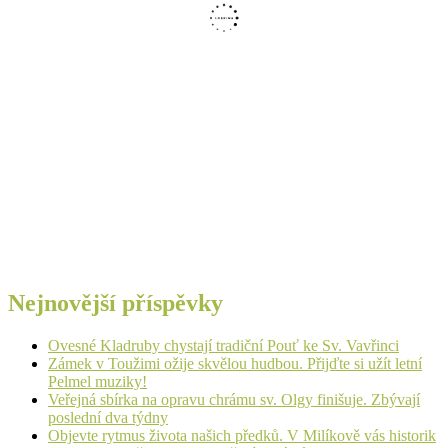
Nejnovější příspěvky
Ovesné Kladruby chystají tradiční Pouť ke Sv. Vavřinci
Zámek v Toužimi ožije skvělou hudbou. Přijďte si užít letní
Pelmel muziky!
Veřejná sbírka na opravu chrámu sv. Olgy finišuje. Zbývají
poslední dva týdny
Objevte rytmus života našich předků. V Milíkově vás historik