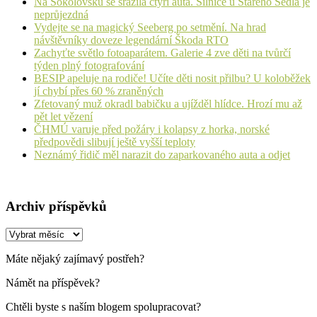
Na Sokolovsku se srazila čtyři auta. Silnice u Starého Sedla je
neprůjezdná
Vydejte se na magický Seeberg po setmění. Na hrad
návštěvníky doveze legendární Škoda RTO
Zachyťte světlo fotoaparátem. Galerie 4 zve děti na tvůrčí
týden plný fotografování
BESIP apeluje na rodiče! Učíte děti nosit přilbu? U koloběžek
jí chybí přes 60 % zraněných
Zfetovaný muž okradl babičku a ujížděl hlídce. Hrozí mu až
pět let vězení
ČHMÚ varuje před požáry i kolapsy z horka, norské
předpovědi slibují ještě vyšší teploty
Neznámý řidič měl narazit do zaparkovaného auta a odjet
Archiv příspěvků
Archiv
příspěvků
Máte nějaký zajímavý postřeh?
Námět na příspěvek?
Chtěli byste s naším blogem spolupracovat?