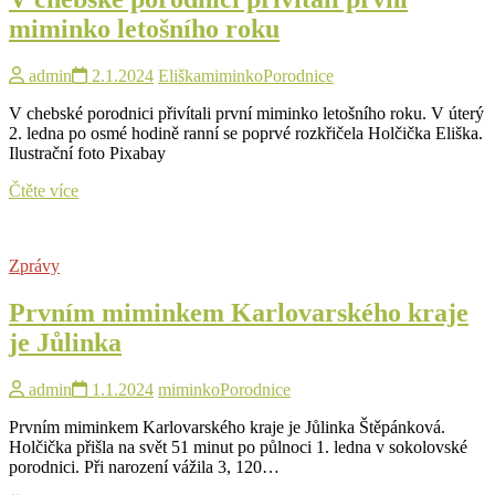
miminko
miminko letošního roku
admin
2.1.2024
Eliška
miminko
Porodnice
V chebské porodnici přivítali první miminko letošního roku. V úterý
2. ledna po osmé hodině ranní se poprvé rozkřičela Holčička Eliška.
Ilustrační foto Pixabay
V
Čtěte více
chebské
porodnici
přivítali
Zprávy
první
miminko
Prvním miminkem Karlovarského kraje
letošního
roku
je Jůlinka
admin
1.1.2024
miminko
Porodnice
Prvním miminkem Karlovarského kraje je Jůlinka Štěpánková.
Holčička přišla na svět 51 minut po půlnoci 1. ledna v sokolovské
porodnici. Při narození vážila 3, 120…