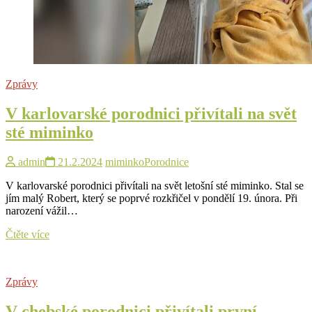
Zprávy
V karlovarské porodnici přivítali na svět
sté miminko
admin
21.2.2024
miminko
Porodnice
V karlovarské porodnici přivítali na svět letošní sté miminko. Stal se
jím malý Robert, který se poprvé rozkřičel v pondělí 19. února. Při
narození vážil…
V
Čtěte více
karlovarské
porodnici
přivítali
Zprávy
na
svět
V chebské porodnici přivítali první
sté