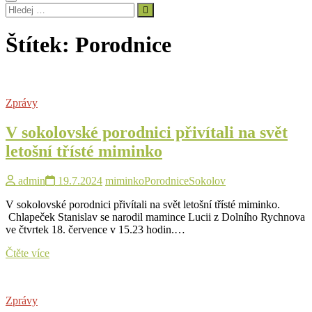
Hledej
…
Štítek:
Porodnice
Zprávy
V sokolovské porodnici přivítali na svět
letošní třísté miminko
admin
19.7.2024
miminko
Porodnice
Sokolov
V sokolovské porodnici přivítali na svět letošní třísté miminko.
Chlapeček Stanislav se narodil mamince Lucii z Dolního Rychnova
ve čtvrtek 18. července v 15.23 hodin.…
V
Čtěte více
sokolovské
porodnici
přivítali
Zprávy
na