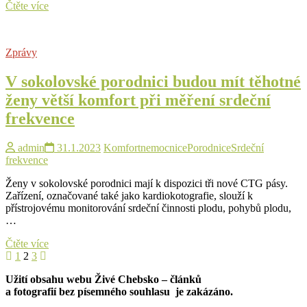
Prvním
Čtěte více
miminkem
Karlovarského
kraje
Zprávy
je
Jůlinka
V sokolovské porodnici budou mít těhotné
ženy větší komfort při měření srdeční
frekvence
admin
31.1.2023
Komfort
nemocnice
Porodnice
Srdeční
frekvence
Ženy v sokolovské porodnici mají k dispozici tři nové CTG pásy.
Zařízení, označované také jako kardiokotografie, slouží k
přístrojovému monitorování srdeční činnosti plodu, pohybů plodu,
…
V
Čtěte více
Stránkování
Previous
Page
Page
Page
Next
sokolovské
1
2
3
page
page
porodnici
příspěvků
Užití obsahu webu Živé Chebsko – článků
budou
a fotografií bez písemného souhlasu je zakázáno.
mít
těhotné