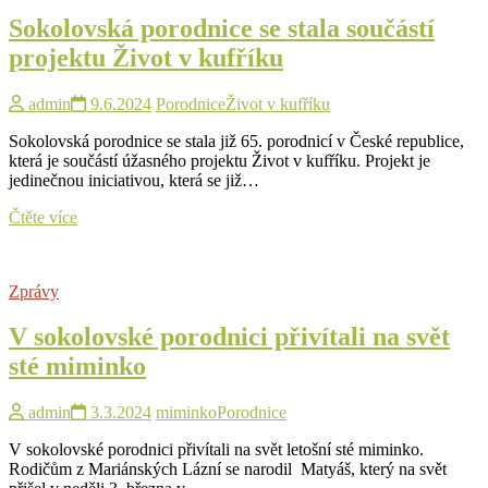
svět
Sokolovská porodnice se stala součástí
letošní
třísté
projektu Život v kufříku
miminko
admin
9.6.2024
Porodnice
Život v kufříku
Sokolovská porodnice se stala již 65. porodnicí v České republice,
která je součástí úžasného projektu Život v kufříku. Projekt je
jedinečnou iniciativou, která se již…
Sokolovská
Čtěte více
porodnice
se
stala
Zprávy
součástí
projektu
V sokolovské porodnici přivítali na svět
Život
v
sté miminko
kufříku
admin
3.3.2024
miminko
Porodnice
V sokolovské porodnici přivítali na svět letošní sté miminko.
Rodičům z Mariánských Lázní se narodil Matyáš, který na svět