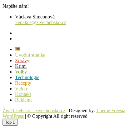
Napište nám!
Václava Simeonová
redakce@zivechebsko.cz
facebook
instagram
Úvodní stránka
Zprávy
Krimi
Volby
Technologie
Recepty
Video
Kontakt
Reklama
Živé Chebsko – zivechebsko.cz
| Designed by:
Theme Freesia
|
WordPress
| © Copyright All right reserved
Top