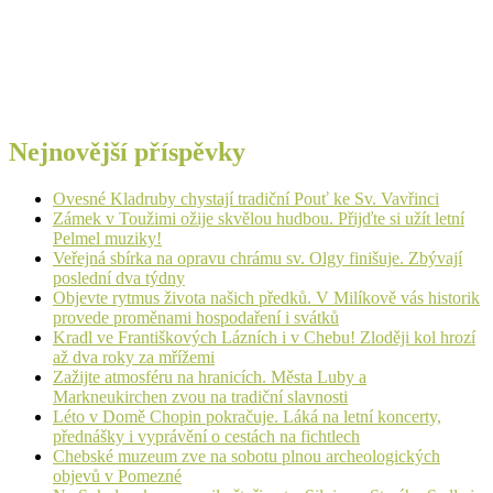
Nejnovější příspěvky
Ovesné Kladruby chystají tradiční Pouť ke Sv. Vavřinci
Zámek v Toužimi ožije skvělou hudbou. Přijďte si užít letní
Pelmel muziky!
Veřejná sbírka na opravu chrámu sv. Olgy finišuje. Zbývají
poslední dva týdny
Objevte rytmus života našich předků. V Milíkově vás historik
provede proměnami hospodaření i svátků
Kradl ve Františkových Lázních i v Chebu! Zloději kol hrozí
až dva roky za mřížemi
Zažijte atmosféru na hranicích. Města Luby a
Markneukirchen zvou na tradiční slavnosti
Léto v Domě Chopin pokračuje. Láká na letní koncerty,
přednášky i vyprávění o cestách na fichtlech
Chebské muzeum zve na sobotu plnou archeologických
objevů v Pomezné