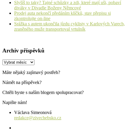
Slyšíš to taky? Tajné schůzky a zdi, které mají uši, pobaví
diváky v Divadle Boženy Němcové
Prodej auta nekončí předáním klíčků, stav přepisu si
zkontrolujte on-line
Srážka s autem ukončila jízdu cyklisty v Karlových Varech,
zraněného muže transportoval vrtulník
Archiv příspěvků
Archiv
příspěvků
Máte nějaký zajímavý postřeh?
Námět na příspěvek?
Chtěli byste s naším blogem spolupracovat?
Napište nám!
Václava Simeonová
redakce@zivechebsko.cz
facebook