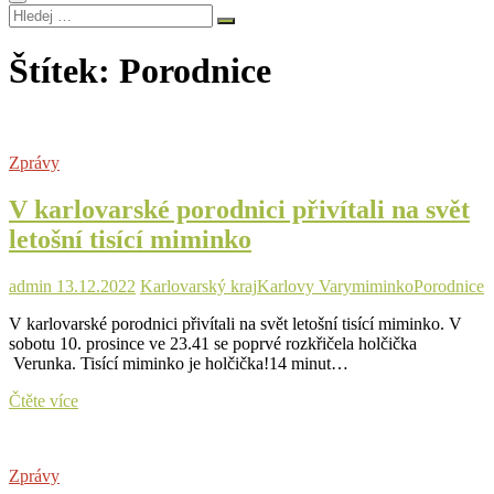
Hledej
…
Štítek:
Porodnice
Zprávy
V karlovarské porodnici přivítali na svět
letošní tisící miminko
admin
13.12.2022
Karlovarský kraj
Karlovy Vary
miminko
Porodnice
V karlovarské porodnici přivítali na svět letošní tisící miminko. V
sobotu 10. prosince ve 23.41 se poprvé rozkřičela holčička
Verunka. Tisící miminko je holčička!14 minut…
V
Čtěte více
karlovarské
porodnici
přivítali
Zprávy
na