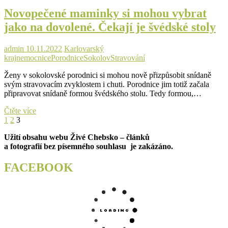
svět
Novopečené maminky si mohou vybrat
letošní
tisící
jako na dovolené. Čekají je švédské stoly
miminko
admin
10.11.2022
Karlovarský
kraj
nemocnice
Porodnice
Sokolov
Stravování
Ženy v sokolovské porodnici si mohou nově přizpůsobit snídaně
svým stravovacím zvyklostem i chuti. Porodnice jim totiž začala
připravovat snídaně formou švédského stolu. Tedy formou,…
Novopečené
Čtěte více
Stránkování
Previous
Page
Page
Page
maminky
1
2
3
page
si
příspěvků
Užití obsahu webu Živé Chebsko – článků
mohou
a fotografií bez písemného souhlasu je zakázáno.
vybrat
jako
na
FACEBOOK
dovolené.
Čekají
je
švédské
stoly