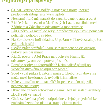
Nejnovější příspěvky
ČHMÚ varuje před požáry i kolapsy z horka, norské
předpovědi slibují ještě vyšší teploty
Neznámý řidič měl narazit do zaparkovaného auta a odjet
Řidiče čeká omezení u Mariánských Lázní, na silnici mezi
Zádubem a Závišínem odstartovala modernizace
Pád z několika metrů do řeky. Zraněnému cyklistovi pomáhali
policisté i pohotový svědek
Na Sokolovsku hoří skládka. U požáru v Tisové zasahuje šest
jednotek hasičů
Skvělá práce strážníků! Muž se z ukradeného elektrokola
radoval jen pár minut
Řidiči, pozor u Aše! Práce na obchvatu Hranic již
odstartovaly, omezení potrvá přes měsíc
Poznáte osoby na fotografiích? Kriminalisté pátrají po
svědcích divokého nákupu bez placení
Soud vydal příkaz k zatčení muže z Chebu. Pohybovat se
může mezi bezdomovci, uvádějí kriminalisté
Máte v mrazáku tento tatarák? Inspekce v něm objevila
nebezpečné toxiny
Ukradené trezory schovával v garáži, teď už šestadvacetiletý
zloděj sedí ve vazbě
Cheb svolává na páteční odpoledne veřejné projednání ke
změnám územního plánu a strategickému parku