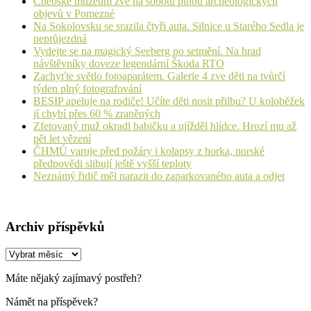
Chebské muzeum zve na sobotu plnou archeologických
objevů v Pomezné
Na Sokolovsku se srazila čtyři auta. Silnice u Starého Sedla je
neprůjezdná
Vydejte se na magický Seeberg po setmění. Na hrad
návštěvníky doveze legendární Škoda RTO
Zachyťte světlo fotoaparátem. Galerie 4 zve děti na tvůrčí
týden plný fotografování
BESIP apeluje na rodiče! Učíte děti nosit přilbu? U koloběžek
jí chybí přes 60 % zraněných
Zfetovaný muž okradl babičku a ujížděl hlídce. Hrozí mu až
pět let vězení
ČHMÚ varuje před požáry i kolapsy z horka, norské
předpovědi slibují ještě vyšší teploty
Neznámý řidič měl narazit do zaparkovaného auta a odjet
Archiv příspěvků
Archiv
příspěvků
Máte nějaký zajímavý postřeh?
Námět na příspěvek?