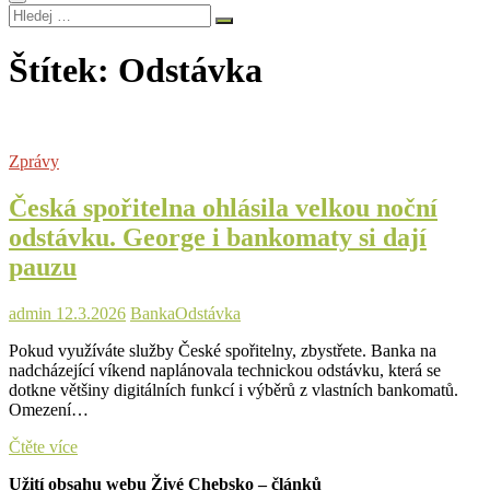
Hledej
…
Štítek:
Odstávka
Zprávy
Česká spořitelna ohlásila velkou noční
odstávku. George i bankomaty si dají
pauzu
admin
12.3.2026
Banka
Odstávka
Pokud využíváte služby České spořitelny, zbystřete. Banka na
nadcházející víkend naplánovala technickou odstávku, která se
dotkne většiny digitálních funkcí i výběrů z vlastních bankomatů.
Omezení…
Česká
Čtěte více
spořitelna
Užití obsahu webu Živé Chebsko – článků
ohlásila