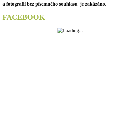
a fotografií bez písemného souhlasu je zakázáno.
velkou
noční
odstávku.
FACEBOOK
George
i
bankomaty
si
dají
pauzu