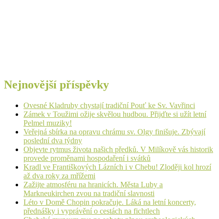
Nejnovější příspěvky
Ovesné Kladruby chystají tradiční Pouť ke Sv. Vavřinci
Zámek v Toužimi ožije skvělou hudbou. Přijďte si užít letní
Pelmel muziky!
Veřejná sbírka na opravu chrámu sv. Olgy finišuje. Zbývají
poslední dva týdny
Objevte rytmus života našich předků. V Milíkově vás historik
provede proměnami hospodaření i svátků
Kradl ve Františkových Lázních i v Chebu! Zloději kol hrozí
až dva roky za mřížemi
Zažijte atmosféru na hranicích. Města Luby a
Markneukirchen zvou na tradiční slavnosti
Léto v Domě Chopin pokračuje. Láká na letní koncerty,
přednášky i vyprávění o cestách na fichtlech