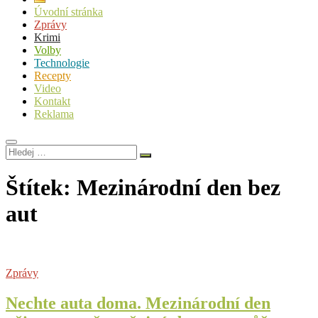
Úvodní stránka
Zprávy
Krimi
Volby
Technologie
Recepty
Video
Kontakt
Reklama
Hledej
…
Štítek:
Mezinárodní den bez
aut
Zprávy
Nechte auta doma. Mezinárodní den