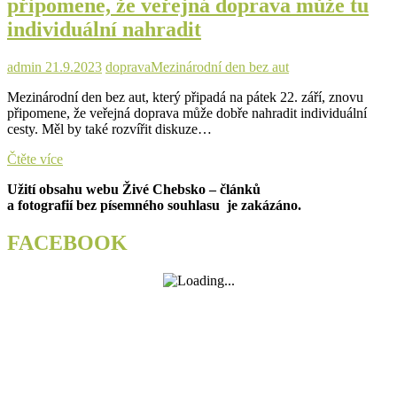
připomene, že veřejná doprava může tu
individuální nahradit
admin
21.9.2023
doprava
Mezinárodní den bez aut
Mezinárodní den bez aut, který připadá na pátek 22. září, znovu
připomene, že veřejná doprava může dobře nahradit individuální
cesty. Měl by také rozvířit diskuze…
Nechte
Čtěte více
auta
Užití obsahu webu Živé Chebsko – článků
doma.
a fotografií bez písemného souhlasu je zakázáno.
Mezinárodní
den
připomene,
FACEBOOK
že
veřejná
doprava
může
tu
individuální
nahradit