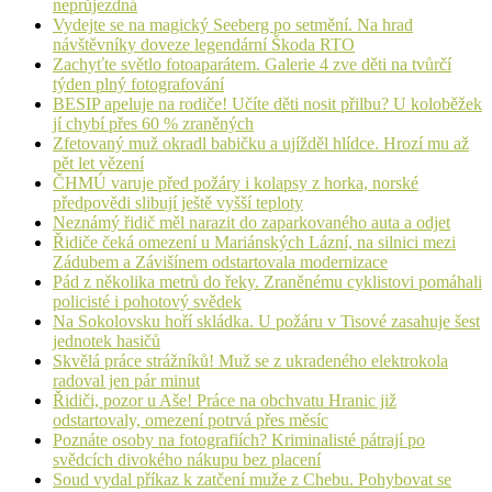
neprůjezdná
Vydejte se na magický Seeberg po setmění. Na hrad
návštěvníky doveze legendární Škoda RTO
Zachyťte světlo fotoaparátem. Galerie 4 zve děti na tvůrčí
týden plný fotografování
BESIP apeluje na rodiče! Učíte děti nosit přilbu? U koloběžek
jí chybí přes 60 % zraněných
Zfetovaný muž okradl babičku a ujížděl hlídce. Hrozí mu až
pět let vězení
ČHMÚ varuje před požáry i kolapsy z horka, norské
předpovědi slibují ještě vyšší teploty
Neznámý řidič měl narazit do zaparkovaného auta a odjet
Řidiče čeká omezení u Mariánských Lázní, na silnici mezi
Zádubem a Závišínem odstartovala modernizace
Pád z několika metrů do řeky. Zraněnému cyklistovi pomáhali
policisté i pohotový svědek
Na Sokolovsku hoří skládka. U požáru v Tisové zasahuje šest
jednotek hasičů
Skvělá práce strážníků! Muž se z ukradeného elektrokola
radoval jen pár minut
Řidiči, pozor u Aše! Práce na obchvatu Hranic již
odstartovaly, omezení potrvá přes měsíc
Poznáte osoby na fotografiích? Kriminalisté pátrají po
svědcích divokého nákupu bez placení
Soud vydal příkaz k zatčení muže z Chebu. Pohybovat se