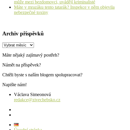
může mezi bezdomovci, uvádějí kriminalisté
Máte v mrazáku tento tatarák? Inspekce v něm objevila
nebezpečné toxiny
Archiv příspěvků
Archiv
příspěvků
Máte nějaký zajímavý postřeh?
Námět na příspěvek?
Chtěli byste s naším blogem spolupracovat?
Napište nám!
Václava Simeonová
redakce@zivechebsko.cz
facebook
instagram
Úvodní stránka