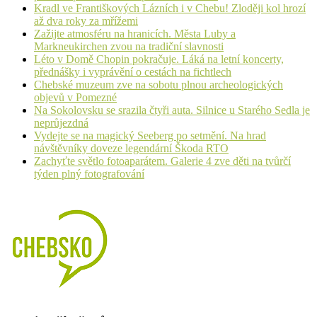
Kradl ve Františkových Lázních i v Chebu! Zloději kol hrozí
až dva roky za mřížemi
Zažijte atmosféru na hranicích. Města Luby a
Markneukirchen zvou na tradiční slavnosti
Léto v Domě Chopin pokračuje. Láká na letní koncerty,
přednášky i vyprávění o cestách na fichtlech
Chebské muzeum zve na sobotu plnou archeologických
objevů v Pomezné
Na Sokolovsku se srazila čtyři auta. Silnice u Starého Sedla je
neprůjezdná
Vydejte se na magický Seeberg po setmění. Na hrad
návštěvníky doveze legendární Škoda RTO
Zachyťte světlo fotoaparátem. Galerie 4 zve děti na tvůrčí
týden plný fotografování