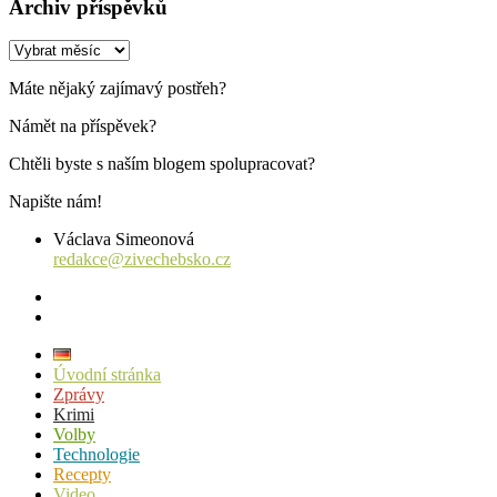
Archiv příspěvků
Archiv
příspěvků
Máte nějaký zajímavý postřeh?
Námět na příspěvek?
Chtěli byste s naším blogem spolupracovat?
Napište nám!
Václava Simeonová
redakce@zivechebsko.cz
facebook
instagram
Úvodní stránka
Zprávy
Krimi
Volby
Technologie
Recepty
Video