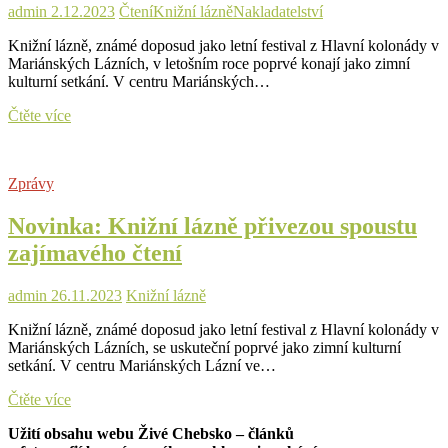
dílny
admin
2.12.2023
Čtení
Knižní lázně
Nakladatelství
a
zajímavé
Knižní lázně, známé doposud jako letní festival z Hlavní kolonády v
knihy
Mariánských Lázních, v letošním roce poprvé konají jako zimní
kulturní setkání. V centru Mariánských…
Knižní
Čtěte více
lázně
přivezly
spoustu
Zprávy
zajímavého
čtení.
Novinka: Knižní lázně přivezou spoustu
Program
pokračuje
zajímavého čtení
až
do
sobotního
admin
26.11.2023
Knižní lázně
podvečera
Knižní lázně, známé doposud jako letní festival z Hlavní kolonády v
Mariánských Lázních, se uskuteční poprvé jako zimní kulturní
setkání. V centru Mariánských Lázní ve…
Novinka:
Čtěte více
Knižní
Užití obsahu webu Živé Chebsko – článků
lázně