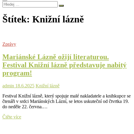
Hledej
…
Štítek:
Knižní lázně
Zprávy
Mariánské Lázně ožijí literaturou.
Festival Knižní lázně představuje nabitý
program!
admin
18.6.2025
Knižní lázně
Festival Knižní lázně, který spojuje malé nakladatele a knihkupce se
čtenáři v srdci Mariánských Lázní, se letos uskuteční od čtvrtka 19.
do neděle 22. června.…
Mariánské
Čtěte více
Lázně
ožijí
literaturou.