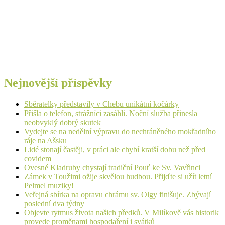
Nejnovější příspěvky
Sběratelky představily v Chebu unikátní kočárky
Přišla o telefon, strážníci zasáhli. Noční služba přinesla
neobvyklý dobrý skutek
Vydejte se na nedělní výpravu do nechráněného mokřadního
ráje na Ašsku
Lidé stonají častěji, v práci ale chybí kratší dobu než před
covidem
Ovesné Kladruby chystají tradiční Pouť ke Sv. Vavřinci
Zámek v Toužimi ožije skvělou hudbou. Přijďte si užít letní
Pelmel muziky!
Veřejná sbírka na opravu chrámu sv. Olgy finišuje. Zbývají
poslední dva týdny
Objevte rytmus života našich předků. V Milíkově vás historik
provede proměnami hospodaření i svátků