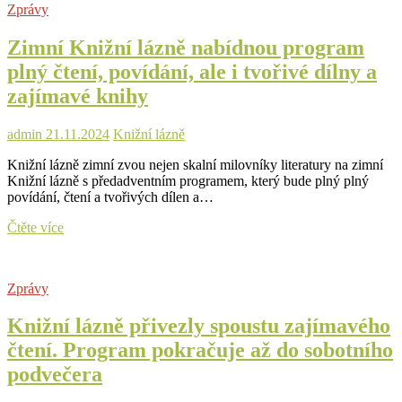
Zprávy
Festival
Knižní
Zimní Knižní lázně nabídnou program
lázně
představuje
plný čtení, povídání, ale i tvořivé dílny a
nabitý
zajímavé knihy
program!
admin
21.11.2024
Knižní lázně
Knižní lázně zimní zvou nejen skalní milovníky literatury na zimní
Knižní lázně s předadventním programem, který bude plný plný
povídání, čtení a tvořivých dílen a…
Zimní
Čtěte více
Knižní
lázně
nabídnou
Zprávy
program
plný
Knižní lázně přivezly spoustu zajímavého
čtení,
povídání,
čtení. Program pokračuje až do sobotního
ale
podvečera
i
tvořivé