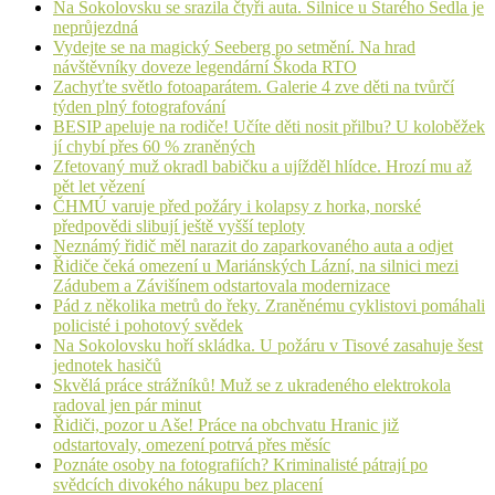
Na Sokolovsku se srazila čtyři auta. Silnice u Starého Sedla je
neprůjezdná
Vydejte se na magický Seeberg po setmění. Na hrad
návštěvníky doveze legendární Škoda RTO
Zachyťte světlo fotoaparátem. Galerie 4 zve děti na tvůrčí
týden plný fotografování
BESIP apeluje na rodiče! Učíte děti nosit přilbu? U koloběžek
jí chybí přes 60 % zraněných
Zfetovaný muž okradl babičku a ujížděl hlídce. Hrozí mu až
pět let vězení
ČHMÚ varuje před požáry i kolapsy z horka, norské
předpovědi slibují ještě vyšší teploty
Neznámý řidič měl narazit do zaparkovaného auta a odjet
Řidiče čeká omezení u Mariánských Lázní, na silnici mezi
Zádubem a Závišínem odstartovala modernizace
Pád z několika metrů do řeky. Zraněnému cyklistovi pomáhali
policisté i pohotový svědek
Na Sokolovsku hoří skládka. U požáru v Tisové zasahuje šest
jednotek hasičů
Skvělá práce strážníků! Muž se z ukradeného elektrokola
radoval jen pár minut
Řidiči, pozor u Aše! Práce na obchvatu Hranic již
odstartovaly, omezení potrvá přes měsíc
Poznáte osoby na fotografiích? Kriminalisté pátrají po
svědcích divokého nákupu bez placení