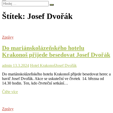
Hledej
…
Štítek:
Josef Dvořák
Zprávy
Do mariánskolázeňského hotelu
Krakonoš přijede besedovat Josef Dvořák
admin
13.3.2024
Hotel Krakonoš
Josef Dvořák
Do mariánskolázeňského hotelu Krakonoš přijede besedovat herec a
bavič Josef Dvořák. Akce se uskuteční ve čtvrtek 14. března od
14.30 hodin. Ten, kdo čtvrteční setkání…
Do
Čtěte více
mariánskolázeňského
hotelu
Krakonoš
Zprávy
přijede