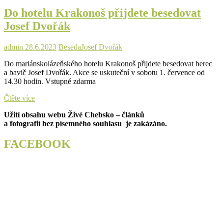
besedovat
Do hotelu Krakonoš přijdete besedovat
Josef
Dvořák
Josef Dvořák
admin
28.6.2023
Beseda
Josef Dvořák
Do mariánskolázeňského hotelu Krakonoš přijdete besedovat herec
a bavič Josef Dvořák. Akce se uskuteční v sobotu 1. července od
14.30 hodin. Vstupné zdarma
Do
Čtěte více
hotelu
Užití obsahu webu Živé Chebsko – článků
Krakonoš
a fotografií bez písemného souhlasu je zakázáno.
přijdete
besedovat
Josef
FACEBOOK
Dvořák