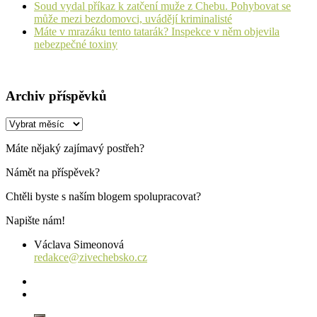
Soud vydal příkaz k zatčení muže z Chebu. Pohybovat se
může mezi bezdomovci, uvádějí kriminalisté
Máte v mrazáku tento tatarák? Inspekce v něm objevila
nebezpečné toxiny
Archiv příspěvků
Archiv
příspěvků
Máte nějaký zajímavý postřeh?
Námět na příspěvek?
Chtěli byste s naším blogem spolupracovat?
Napište nám!
Václava Simeonová
redakce@zivechebsko.cz
facebook
instagram