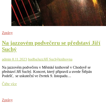
Zprávy
Na jazzovém podvečeru se představí Jiří
Suchý
admin
8.11.2023
hudba
Jazz
Jiří Suchý
knihovna
Na jazzovém podvečeru v Městské knihovně v Chodově se
představí Jiří Suchý. Koncert, který připravil a uvede Štěpán
Podešť, se uskuteční ve čtvrtek 9. listopadu…
Na
Čtěte více
jazzovém
podvečeru
se
Zprávy
představí
Jiří