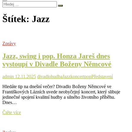
Hledej
…
Štítek:
Jazz
Zprávy
Jazz, swing i pop. Honza Jareš dnes
vystoupí v Divadle Boženy Němcové
admin
12.11.2025
divadlo
hudba
Jazz
koncert
pop
Představení
Hledáte tip na dnešní večer? Divadlo Boženy Němcové ve
Františkových Lázních uvede neobyčejný koncert, který slibuje
jedinečné spojení kvalitní hudby a silného životního příběhu.
Dnes…
Jazz,
Čtěte více
swing
i
pop.