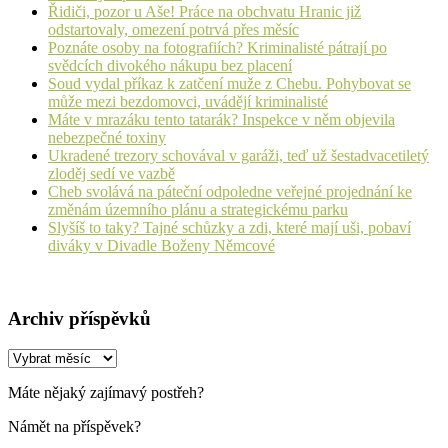
Řidiči, pozor u Aše! Práce na obchvatu Hranic již
odstartovaly, omezení potrvá přes měsíc
Poznáte osoby na fotografiích? Kriminalisté pátrají po
svědcích divokého nákupu bez placení
Soud vydal příkaz k zatčení muže z Chebu. Pohybovat se
může mezi bezdomovci, uvádějí kriminalisté
Máte v mrazáku tento tatarák? Inspekce v něm objevila
nebezpečné toxiny
Ukradené trezory schovával v garáži, teď už šestadvacetiletý
zloděj sedí ve vazbě
Cheb svolává na páteční odpoledne veřejné projednání ke
změnám územního plánu a strategickému parku
Slyšíš to taky? Tajné schůzky a zdi, které mají uši, pobaví
diváky v Divadle Boženy Němcové
Archiv příspěvků
Archiv
příspěvků
Máte nějaký zajímavý postřeh?
Námět na příspěvek?