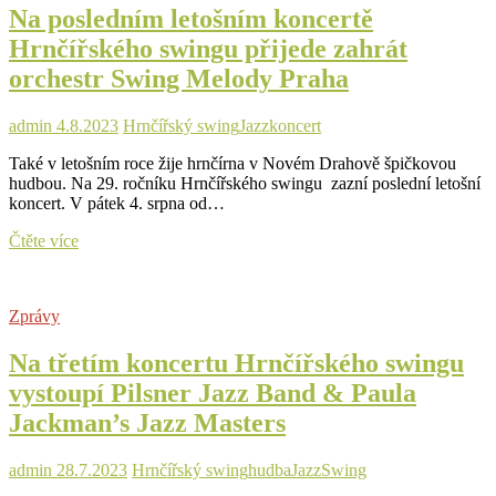
Na posledním letošním koncertě
Suchý
Hrnčířského swingu přijede zahrát
orchestr Swing Melody Praha
admin
4.8.2023
Hrnčířský swing
Jazz
koncert
Také v letošním roce žije hrnčírna v Novém Drahově špičkovou
hudbou. Na 29. ročníku Hrnčířského swingu zazní poslední letošní
koncert. V pátek 4. srpna od…
Na
Čtěte více
posledním
letošním
koncertě
Zprávy
Hrnčířského
swingu
Na třetím koncertu Hrnčířského swingu
přijede
zahrát
vystoupí Pilsner Jazz Band & Paula
orchestr
Jackman’s Jazz Masters
Swing
Melody
Praha
admin
28.7.2023
Hrnčířský swing
hudba
Jazz
Swing