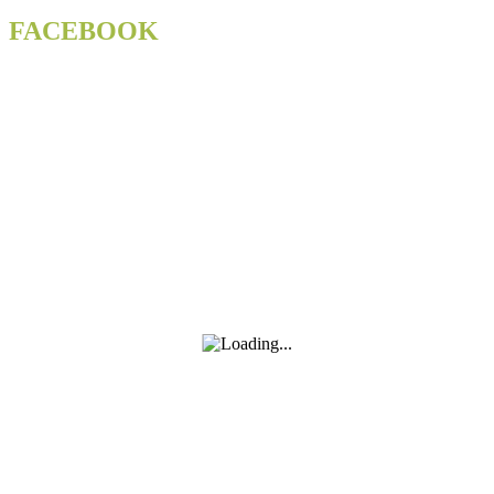
Eva
Emingerová
FACEBOOK