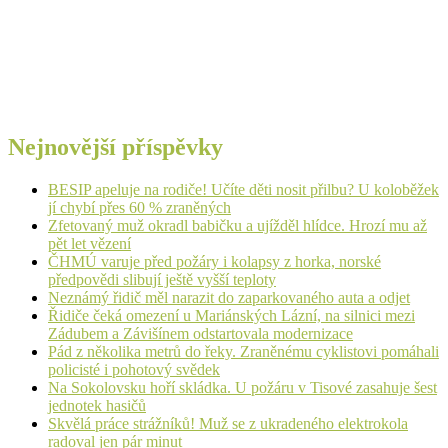
Nejnovější příspěvky
BESIP apeluje na rodiče! Učíte děti nosit přilbu? U koloběžek
jí chybí přes 60 % zraněných
Zfetovaný muž okradl babičku a ujížděl hlídce. Hrozí mu až
pět let vězení
ČHMÚ varuje před požáry i kolapsy z horka, norské
předpovědi slibují ještě vyšší teploty
Neznámý řidič měl narazit do zaparkovaného auta a odjet
Řidiče čeká omezení u Mariánských Lázní, na silnici mezi
Zádubem a Závišínem odstartovala modernizace
Pád z několika metrů do řeky. Zraněnému cyklistovi pomáhali
policisté i pohotový svědek
Na Sokolovsku hoří skládka. U požáru v Tisové zasahuje šest
jednotek hasičů
Skvělá práce strážníků! Muž se z ukradeného elektrokola
radoval jen pár minut