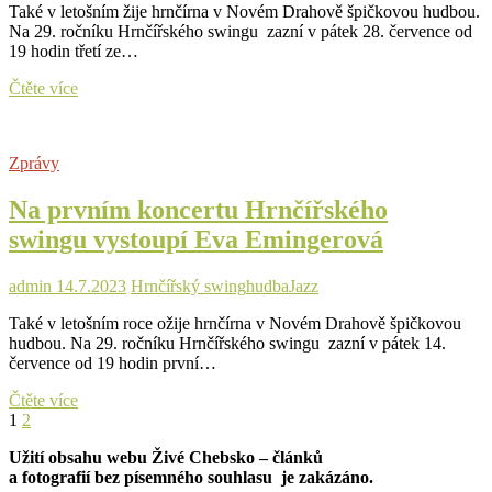
Také v letošním žije hrnčírna v Novém Drahově špičkovou hudbou.
Na 29. ročníku Hrnčířského swingu zazní v pátek 28. července od
19 hodin třetí ze…
Na
Čtěte více
třetím
koncertu
Hrnčířského
Zprávy
swingu
vystoupí
Na prvním koncertu Hrnčířského
Pilsner
Jazz
swingu vystoupí Eva Emingerová
Band
&
Paula
admin
14.7.2023
Hrnčířský swing
hudba
Jazz
Jackman’s
Také v letošním roce ožije hrnčírna v Novém Drahově špičkovou
Jazz
hudbou. Na 29. ročníku Hrnčířského swingu zazní v pátek 14.
Masters
července od 19 hodin první…
Na
Čtěte více
Stránkování
Page
Page
Next
prvním
1
2
page
koncertu
příspěvků
Užití obsahu webu Živé Chebsko – článků
Hrnčířského
a fotografií bez písemného souhlasu je zakázáno.
swingu vystoupí