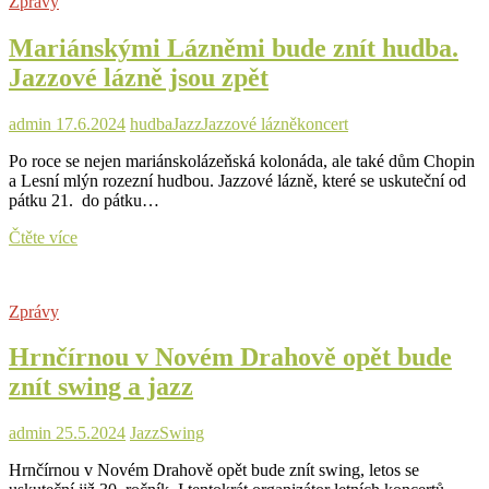
Zprávy
Honza
Jareš
Mariánskými Lázněmi bude znít hudba.
dnes
vystoupí
Jazzové lázně jsou zpět
v
Divadle
Boženy
admin
17.6.2024
hudba
Jazz
Jazzové lázně
koncert
Němcové
Po roce se nejen mariánskolázeňská kolonáda, ale také dům Chopin
a Lesní mlýn rozezní hudbou. Jazzové lázně, které se uskuteční od
pátku 21. do pátku…
Mariánskými
Čtěte více
Lázněmi
bude
znít
Zprávy
hudba.
Jazzové
Hrnčírnou v Novém Drahově opět bude
lázně
jsou
znít swing a jazz
zpět
admin
25.5.2024
Jazz
Swing
Hrnčírnou v Novém Drahově opět bude znít swing, letos se