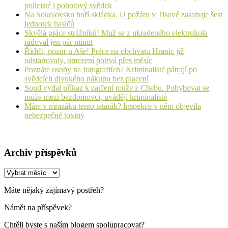
policisté i pohotový svědek
Na Sokolovsku hoří skládka. U požáru v Tisové zasahuje šest
jednotek hasičů
Skvělá práce strážníků! Muž se z ukradeného elektrokola
radoval jen pár minut
Řidiči, pozor u Aše! Práce na obchvatu Hranic již
odstartovaly, omezení potrvá přes měsíc
Poznáte osoby na fotografiích? Kriminalisté pátrají po
svědcích divokého nákupu bez placení
Soud vydal příkaz k zatčení muže z Chebu. Pohybovat se
může mezi bezdomovci, uvádějí kriminalisté
Máte v mrazáku tento tatarák? Inspekce v něm objevila
nebezpečné toxiny
Archiv příspěvků
Archiv
příspěvků
Máte nějaký zajímavý postřeh?
Námět na příspěvek?
Chtěli byste s naším blogem spolupracovat?