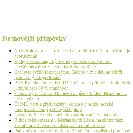
Nejnovější příspěvky
Na Sokolovsku se srazila čtyři auta. Silnice u Starého Sedla je
neprůjezdná
Vydejte se na magický Seeberg po setmění. Na hrad
návštěvníky doveze legendární Škoda RTO
Zachyťte světlo fotoaparátem. Galerie 4 zve děti na tvůrčí
týden plný fotografování
BESIP apeluje na rodiče! Učíte děti nosit přilbu? U koloběžek
jí chybí přes 60 % zraněných
Zfetovaný muž okradl babičku a ujížděl hlídce. Hrozí mu až
pět let vězení
ČHMÚ varuje před požáry i kolapsy z horka, norské
předpovědi slibují ještě vyšší teploty
Neznámý řidič měl narazit do zaparkovaného auta a odjet
Řidiče čeká omezení u Mariánských Lázní, na silnici mezi
Zádubem a Závišínem odstartovala modernizace
Pád z několika metrů do řeky. Zraněnému cyklistovi pomáhali