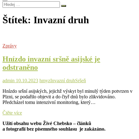
Hledej
…
Štítek:
Invazní druh
Zprávy
Hnízdo invazní sršně asijské je
odstraněno
admin
10.10.2023
hmyz
Invazní druh
Sršeň
Hnízdo sršní asijských, jejichž výskyt byl minulý týden potvrzen v
Plzni, se podařilo objevit a do čtyř dnů bylo zlikvidováno.
Předcházel tomu intenzivní monitoring, který…
Hnízdo
Čtěte více
invazní
Užití obsahu webu Živé Chebsko – článků
sršně
a fotografií bez písemného souhlasu je zakázáno.
asijské
je