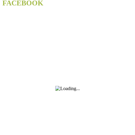
na
FACEBOOK
Folkovou
dvoranu