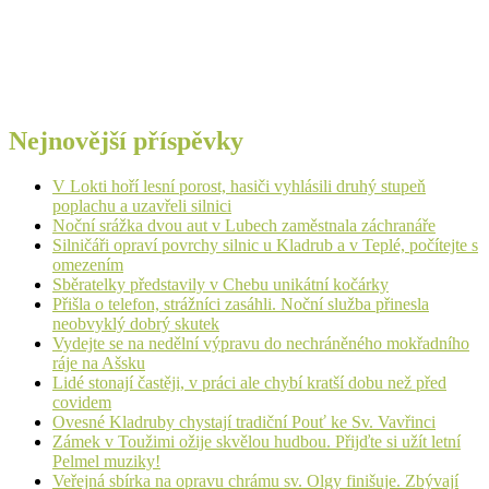
Nejnovější příspěvky
V Lokti hoří lesní porost, hasiči vyhlásili druhý stupeň
poplachu a uzavřeli silnici
Noční srážka dvou aut v Lubech zaměstnala záchranáře
Silničáři opraví povrchy silnic u Kladrub a v Teplé, počítejte s
omezením
Sběratelky představily v Chebu unikátní kočárky
Přišla o telefon, strážníci zasáhli. Noční služba přinesla
neobvyklý dobrý skutek
Vydejte se na nedělní výpravu do nechráněného mokřadního
ráje na Ašsku
Lidé stonají častěji, v práci ale chybí kratší dobu než před
covidem
Ovesné Kladruby chystají tradiční Pouť ke Sv. Vavřinci
Zámek v Toužimi ožije skvělou hudbou. Přijďte si užít letní
Pelmel muziky!
Veřejná sbírka na opravu chrámu sv. Olgy finišuje. Zbývají