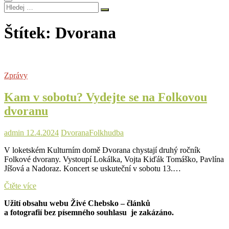
Hledej
…
Štítek:
Dvorana
Zprávy
Kam v sobotu? Vydejte se na Folkovou
dvoranu
admin
12.4.2024
Dvorana
Folk
hudba
V loketském Kulturním domě Dvorana chystají druhý ročník
Folkové dvorany. Vystoupí Lokálka, Vojta Kiďák Tomáško, Pavlína
Jíšová a Nadoraz. Koncert se uskuteční v sobotu 13.…
Kam
Čtěte více
v
Užití obsahu webu Živé Chebsko – článků
sobotu?
a fotografií bez písemného souhlasu je zakázáno.
Vydejte
se