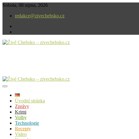
Skip
Sobota, 08 srpna, 2026
to
redakce@zivechebsko.cz
content
facebook
instagram
V našem regionu se stále něco děje.
Živé Chebsko – zivechebsko.cz
Úvodní stránka
Zprávy
Krimi
Volby
Technologie
Recepty
Video