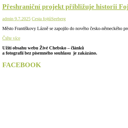
odhalí
Přeshraniční projekt přibližuje historii F
tajemství
ministeriálních
rodů
admin
9.7.2025
Cesta fojtů
Seeberg
a
historii
Město Františkovy Lázně se zapojilo do nového česko-německého projek
Egerlandu
Přeshraniční
Čtěte více
projekt
Užití obsahu webu Živé Chebsko – článků
přibližuje
a fotografií bez písemného souhlasu je zakázáno.
historii
Fojtska
a
FACEBOOK
Chebska,
hrad
Seeberg
je
jeho
hlavním
pilířem