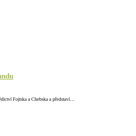
landu
ědictví Fojtska a Chebska a představí…