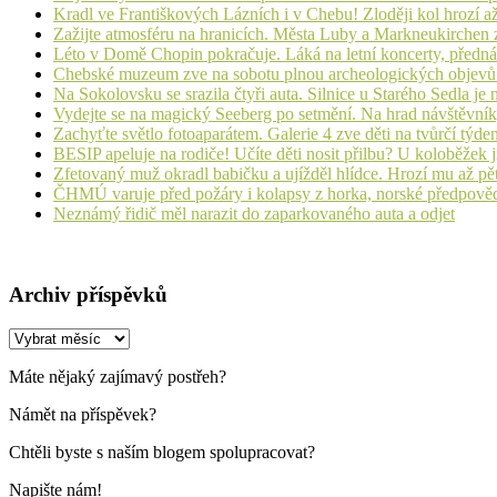
Kradl ve Františkových Lázních i v Chebu! Zloději kol hrozí a
Zažijte atmosféru na hranicích. Města Luby a Markneukirchen z
Léto v Domě Chopin pokračuje. Láká na letní koncerty, přednáš
Chebské muzeum zve na sobotu plnou archeologických objev
Na Sokolovsku se srazila čtyři auta. Silnice u Starého Sedla je
Vydejte se na magický Seeberg po setmění. Na hrad návštěvn
Zachyťte světlo fotoaparátem. Galerie 4 zve děti na tvůrčí týde
BESIP apeluje na rodiče! Učíte děti nosit přilbu? U koloběžek 
Zfetovaný muž okradl babičku a ujížděl hlídce. Hrozí mu až pět
ČHMÚ varuje před požáry i kolapsy z horka, norské předpovědi s
Neznámý řidič měl narazit do zaparkovaného auta a odjet
Archiv příspěvků
Archiv
příspěvků
Máte nějaký zajímavý postřeh?
Námět na příspěvek?
Chtěli byste s naším blogem spolupracovat?
Napište nám!