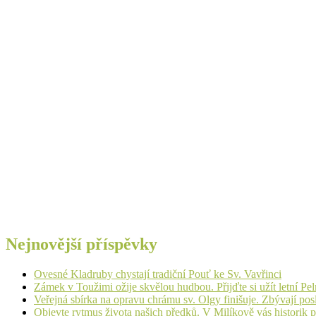
Nejnovější příspěvky
Ovesné Kladruby chystají tradiční Pouť ke Sv. Vavřinci
Zámek v Toužimi ožije skvělou hudbou. Přijďte si užít letní Pe
Veřejná sbírka na opravu chrámu sv. Olgy finišuje. Zbývají pos
Objevte rytmus života našich předků. V Milíkově vás historik