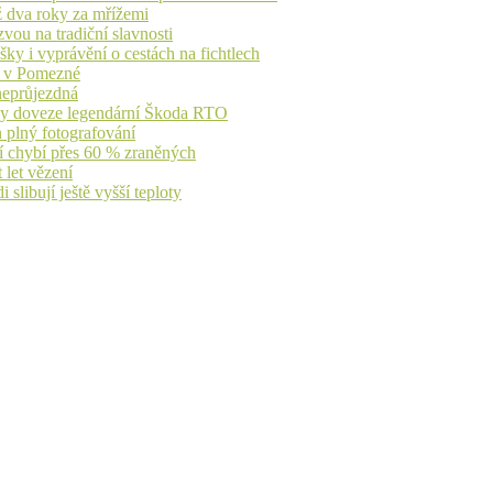
ž dva roky za mřížemi
vou na tradiční slavnosti
ky i vyprávění o cestách na fichtlech
ů v Pomezné
 neprůjezdná
íky doveze legendární Škoda RTO
n plný fotografování
jí chybí přes 60 % zraněných
 let vězení
libují ještě vyšší teploty