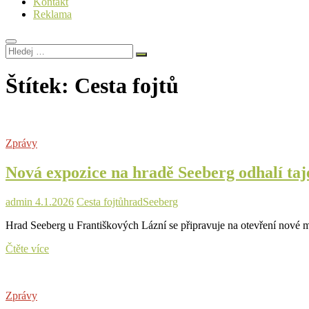
Kontakt
Reklama
Hledej
…
Štítek:
Cesta fojtů
Zprávy
Nová expozice na hradě Seeberg odhalí taje
admin
4.1.2026
Cesta fojtů
hrad
Seeberg
Hrad Seeberg u Františkových Lázní se připravuje na otevření nové m
Nová
Čtěte více
expozice
na
hradě
Zprávy
Seeberg