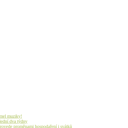
lmel muziky!
lední dva týdny
 provede proměnami hospodaření i svátků