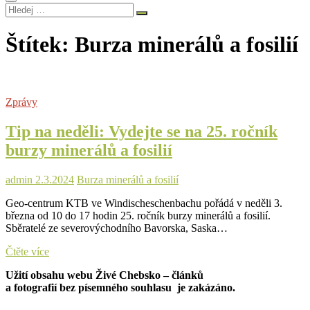
Hledej
…
Štítek:
Burza minerálů a fosilií
Zprávy
Tip na neděli: Vydejte se na 25. ročník
burzy minerálů a fosilií
admin
2.3.2024
Burza minerálů a fosilií
Geo-centrum KTB ve Windischeschenbachu pořádá v neděli 3.
března od 10 do 17 hodin 25. ročník burzy minerálů a fosilií.
Sběratelé ze severovýchodního Bavorska, Saska…
Tip
Čtěte více
na
Užití obsahu webu Živé Chebsko – článků
neděli:
a fotografií bez písemného souhlasu je zakázáno.
Vydejte
se