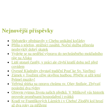
Nejnovější příspěvky
Sběratelky představily v Chebu unikátní kočárky
Přišla o telefon, strážníci zasáhli. Noční služba přinesla
neobvyklý dobrý skutek
Vydejte se na nedělní výpravu do nechráněného mokřadního
ráje na Ašsku
Lidé stonají častěji, v práci ale chybí kratší dobu než před
covidem
Ovesné Kladruby chystají tradiční Pouť ke Sv. Vavřinci
Zámek v Toužimi ožije skvělou hudbou. Přijďte si užít letní
Pelmel muziky!
Veřejná sbírka na opravu chrámu sv. Olgy finišuje. Zbývají
poslední dva týdny
Objevte rytmus života našich předků. V Milíkově vás historik
provede proměnami hospodaření i svátků
Kradl ve Františkových Lázních i v Chebu! Zloději kol hrozí
až dva roky za mřížemi