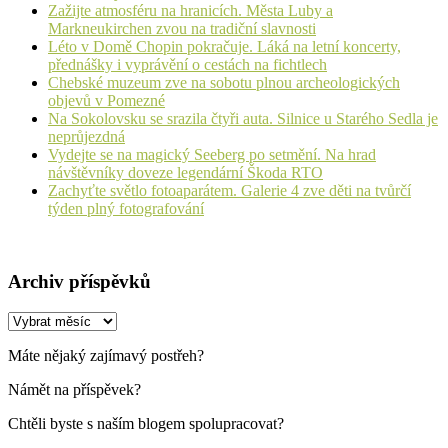
Zažijte atmosféru na hranicích. Města Luby a
Markneukirchen zvou na tradiční slavnosti
Léto v Domě Chopin pokračuje. Láká na letní koncerty,
přednášky i vyprávění o cestách na fichtlech
Chebské muzeum zve na sobotu plnou archeologických
objevů v Pomezné
Na Sokolovsku se srazila čtyři auta. Silnice u Starého Sedla je
neprůjezdná
Vydejte se na magický Seeberg po setmění. Na hrad
návštěvníky doveze legendární Škoda RTO
Zachyťte světlo fotoaparátem. Galerie 4 zve děti na tvůrčí
týden plný fotografování
Archiv příspěvků
Archiv
příspěvků
Máte nějaký zajímavý postřeh?
Námět na příspěvek?
Chtěli byste s naším blogem spolupracovat?