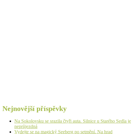
Nejnovější příspěvky
Na Sokolovsku se srazila čtyři auta. Silnice u Starého Sedla je
neprůjezdná
Vydejte se na magický Seeberg po setmění. Na hrad