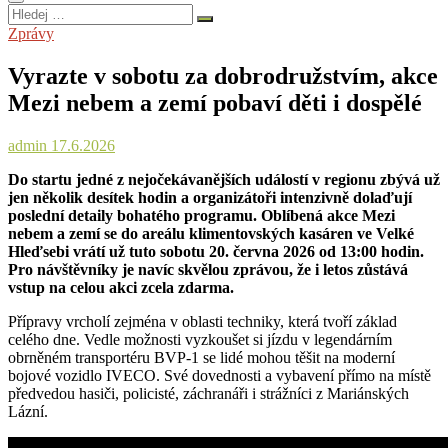
Hledej
…
Zprávy
Vyrazte v sobotu za dobrodružstvím, akce
Mezi nebem a zemí pobaví děti i dospělé
admin
17.6.2026
Do startu jedné z nejočekávanějších událostí v regionu zbývá už
jen několik desítek hodin a organizátoři intenzivně dolaďují
poslední detaily bohatého programu. Oblíbená akce Mezi
nebem a zemí se do areálu klimentovských kasáren ve Velké
Hleďsebi vrátí už tuto sobotu 20. června 2026 od 13:00 hodin.
Pro návštěvníky je navíc skvělou zprávou, že i letos zůstává
vstup na celou akci zcela zdarma.
Přípravy vrcholí zejména v oblasti techniky, která tvoří základ
celého dne. Vedle možnosti vyzkoušet si jízdu v legendárním
obrněném transportéru BVP-1 se lidé mohou těšit na moderní
bojové vozidlo IVECO. Své dovednosti a vybavení přímo na místě
předvedou hasiči, policisté, záchranáři i strážníci z Mariánských
Lázní.