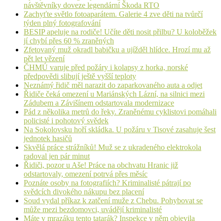
návštěvníky doveze legendární Škoda RTO
Zachyťte světlo fotoaparátem. Galerie 4 zve děti na tvůrčí
týden plný fotografování
BESIP apeluje na rodiče! Učíte děti nosit přilbu? U koloběžek
jí chybí přes 60 % zraněných
Zfetovaný muž okradl babičku a ujížděl hlídce. Hrozí mu až
pět let vězení
ČHMÚ varuje před požáry i kolapsy z horka, norské
předpovědi slibují ještě vyšší teploty
Neznámý řidič měl narazit do zaparkovaného auta a odjet
Řidiče čeká omezení u Mariánských Lázní, na silnici mezi
Zádubem a Závišínem odstartovala modernizace
Pád z několika metrů do řeky. Zraněnému cyklistovi pomáhali
policisté i pohotový svědek
Na Sokolovsku hoří skládka. U požáru v Tisové zasahuje šest
jednotek hasičů
Skvělá práce strážníků! Muž se z ukradeného elektrokola
radoval jen pár minut
Řidiči, pozor u Aše! Práce na obchvatu Hranic již
odstartovaly, omezení potrvá přes měsíc
Poznáte osoby na fotografiích? Kriminalisté pátrají po
svědcích divokého nákupu bez placení
Soud vydal příkaz k zatčení muže z Chebu. Pohybovat se
může mezi bezdomovci, uvádějí kriminalisté
Máte v mrazáku tento tatarák? Inspekce v něm objevila