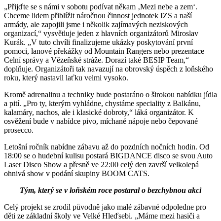
„Přijďte se s námi v sobotu podívat někam ‚Mezi nebe a zem‘.
Chceme lidem přiblížit náročnou činnost jednotek IZS a naší
armády, ale zapojili jsme i několik zajímavých neziskových
organizací,“ vysvětluje jeden z hlavních organizátorů Miroslav
Kurák. „V tuto chvíli finalizujeme ukázky poskytování první
pomoci, lanové překážky od Mountain Rangers nebo prezentace
Celní správy a Vězeňské stráže. Dorazí také BESIP Team,“
doplňuje. Organizátoři tak navazují na obrovský úspěch z loňského
roku, který nastavil laťku velmi vysoko.
Kromě adrenalinu a techniky bude postaráno o širokou nabídku jídla
a pití. „Pro ty, kterým vyhládne, chystáme speciality z Balkánu,
kalamáry, nachos, ale i klasické dobroty,“ láká organizátor. K
osvěžení bude v nabídce pivo, míchané nápoje nebo čepované
prosecco.
Letošní ročník nabídne zábavu až do pozdních nočních hodin. Od
18:00 se o hudební kulisu postará BIGDANCE disco se svou Auto
Laser Disco Show a přesně ve 22:00 celý den završí velkolepá
ohnivá show v podání skupiny BOOM CATS.
Tým, který se v loňském roce postaral o bezchybnou akci
Celý projekt se zrodil původně jako malé zábavné odpoledne pro
děti ze základní školy ve Velké Hleďsebi. „Máme mezi hasiči a