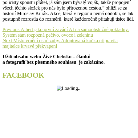
policisty spoustu přátel, já sám jsem bývalý voják, takže propojení
všech těchto složek pro nás bylo přirozenou cestou,“ ohlíží se za
historií Miroslav Kurák. Akce, která v regionu nemá obdobu, se tak
postupně rozrostla do rozměrů, které každoročně přitahují tisíce lidí.
Navigace
Previous
Previous
Albert jako první zavádí AI na samoobslužné pokladny.
post:
Systém sám rozpozná pečivo, ovoce i zeleninu
pro
Next
Next
Místo vrnění ostré zuby. Adoptovaná kočka připravila
příspěvek
post:
majitelce krvavé překvapení
Užití obsahu webu Živé Chebsko – článků
a fotografií bez písemného souhlasu je zakázáno.
FACEBOOK