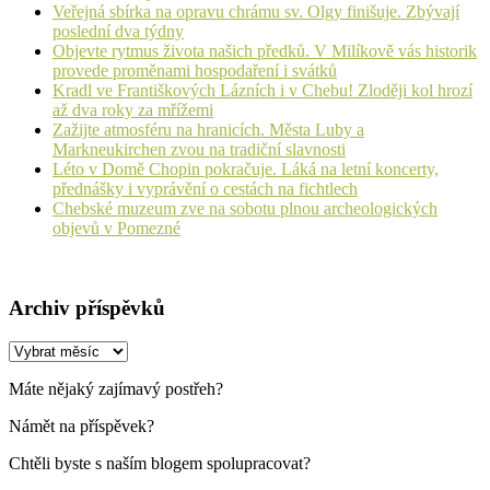
Veřejná sbírka na opravu chrámu sv. Olgy finišuje. Zbývají
poslední dva týdny
Objevte rytmus života našich předků. V Milíkově vás historik
provede proměnami hospodaření i svátků
Kradl ve Františkových Lázních i v Chebu! Zloději kol hrozí
až dva roky za mřížemi
Zažijte atmosféru na hranicích. Města Luby a
Markneukirchen zvou na tradiční slavnosti
Léto v Domě Chopin pokračuje. Láká na letní koncerty,
přednášky i vyprávění o cestách na fichtlech
Chebské muzeum zve na sobotu plnou archeologických
objevů v Pomezné
Archiv příspěvků
Archiv
příspěvků
Máte nějaký zajímavý postřeh?
Námět na příspěvek?
Chtěli byste s naším blogem spolupracovat?