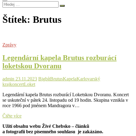
Hledej
…
Štítek:
Brutus
Zprávy
Legendární kapela Brutus rozburácí
loketskou Dvoranu
admin
23.11.2023
Bigbít
Brutus
Kapela
Karlovarský
kraj
koncert
Loket
Legendární kapela Brutus rozburácí Loketskou Dvoranu. Koncert
se uskuteční v pátek 24. listopadu od 19 hodin. Skupina vznikla v
roce 1966 pod jménem Mandragora v…
Legendární
Čtěte více
kapela
Užití obsahu webu Živé Chebsko – článků
Brutus
a fotografií bez písemného souhlasu je zakázáno.
rozburácí