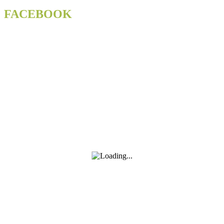
loketskou
Dvoranu
FACEBOOK