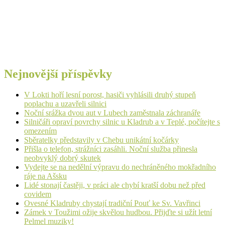
Nejnovější příspěvky
V Lokti hoří lesní porost, hasiči vyhlásili druhý stupeň
poplachu a uzavřeli silnici
Noční srážka dvou aut v Lubech zaměstnala záchranáře
Silničáři opraví povrchy silnic u Kladrub a v Teplé, počítejte s
omezením
Sběratelky představily v Chebu unikátní kočárky
Přišla o telefon, strážníci zasáhli. Noční služba přinesla
neobvyklý dobrý skutek
Vydejte se na nedělní výpravu do nechráněného mokřadního
ráje na Ašsku
Lidé stonají častěji, v práci ale chybí kratší dobu než před
covidem
Ovesné Kladruby chystají tradiční Pouť ke Sv. Vavřinci
Zámek v Toužimi ožije skvělou hudbou. Přijďte si užít letní
Pelmel muziky!