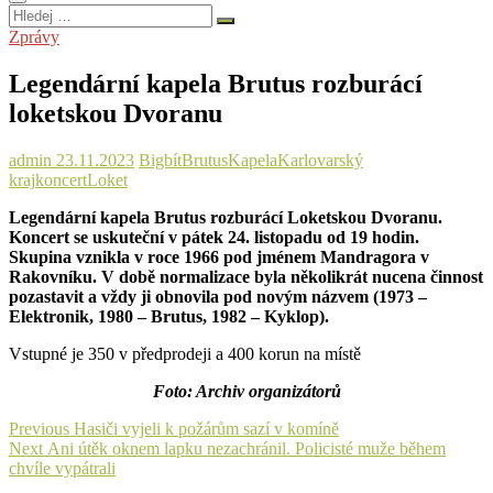
Hledej
…
Zprávy
Legendární kapela Brutus rozburácí
loketskou Dvoranu
admin
23.11.2023
Bigbít
Brutus
Kapela
Karlovarský
kraj
koncert
Loket
Legendární kapela Brutus rozburácí Loketskou Dvoranu.
Koncert se uskuteční v pátek 24. listopadu od 19 hodin.
Skupina vznikla v roce 1966 pod jménem Mandragora v
Rakovníku. V době normalizace byla několikrát nucena činnost
pozastavit a vždy ji obnovila pod novým názvem (1973 –
Elektronik, 1980 – Brutus, 1982 – Kyklop).
Vstupné je 350 v předprodeji a 400 korun na místě
Foto: Archiv organizátorů
Navigace
Previous
Previous
Hasiči vyjeli k požárům sazí v komíně
Next
post:
Next
Ani útěk oknem lapku nezachránil. Policisté muže během
pro
post:
chvíle vypátrali
příspěvek