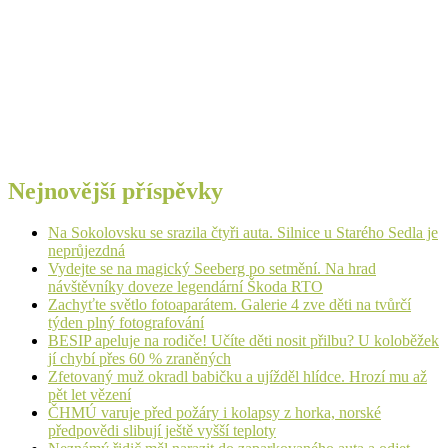
Nejnovější příspěvky
Na Sokolovsku se srazila čtyři auta. Silnice u Starého Sedla je
neprůjezdná
Vydejte se na magický Seeberg po setmění. Na hrad
návštěvníky doveze legendární Škoda RTO
Zachyťte světlo fotoaparátem. Galerie 4 zve děti na tvůrčí
týden plný fotografování
BESIP apeluje na rodiče! Učíte děti nosit přilbu? U koloběžek
jí chybí přes 60 % zraněných
Zfetovaný muž okradl babičku a ujížděl hlídce. Hrozí mu až
pět let vězení
ČHMÚ varuje před požáry i kolapsy z horka, norské
předpovědi slibují ještě vyšší teploty