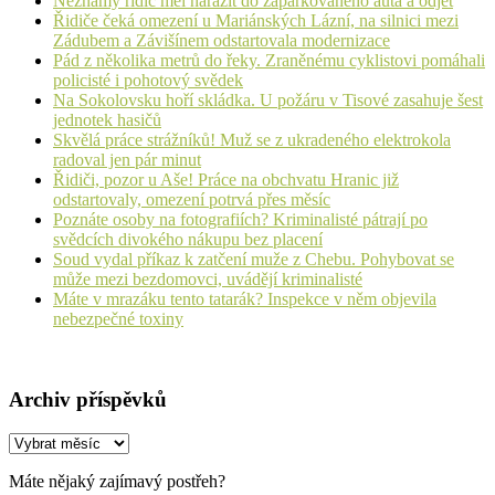
Neznámý řidič měl narazit do zaparkovaného auta a odjet
Řidiče čeká omezení u Mariánských Lázní, na silnici mezi
Zádubem a Závišínem odstartovala modernizace
Pád z několika metrů do řeky. Zraněnému cyklistovi pomáhali
policisté i pohotový svědek
Na Sokolovsku hoří skládka. U požáru v Tisové zasahuje šest
jednotek hasičů
Skvělá práce strážníků! Muž se z ukradeného elektrokola
radoval jen pár minut
Řidiči, pozor u Aše! Práce na obchvatu Hranic již
odstartovaly, omezení potrvá přes měsíc
Poznáte osoby na fotografiích? Kriminalisté pátrají po
svědcích divokého nákupu bez placení
Soud vydal příkaz k zatčení muže z Chebu. Pohybovat se
může mezi bezdomovci, uvádějí kriminalisté
Máte v mrazáku tento tatarák? Inspekce v něm objevila
nebezpečné toxiny
Archiv příspěvků
Archiv
příspěvků
Máte nějaký zajímavý postřeh?