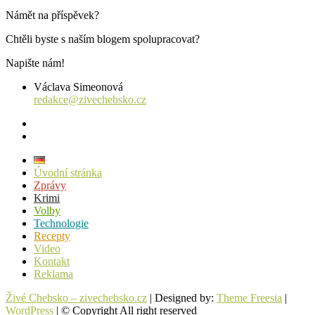
Námět na příspěvek?
Chtěli byste s naším blogem spolupracovat?
Napište nám!
Václava Simeonová
redakce@zivechebsko.cz
facebook
instagram
Úvodní stránka
Zprávy
Krimi
Volby
Technologie
Recepty
Video
Kontakt
Reklama
Živé Chebsko – zivechebsko.cz
| Designed by:
Theme Freesia
|
WordPress
| © Copyright All right reserved