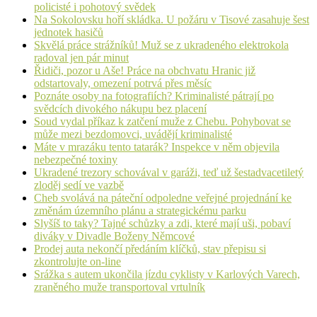
policisté i pohotový svědek
Na Sokolovsku hoří skládka. U požáru v Tisové zasahuje šest
jednotek hasičů
Skvělá práce strážníků! Muž se z ukradeného elektrokola
radoval jen pár minut
Řidiči, pozor u Aše! Práce na obchvatu Hranic již
odstartovaly, omezení potrvá přes měsíc
Poznáte osoby na fotografiích? Kriminalisté pátrají po
svědcích divokého nákupu bez placení
Soud vydal příkaz k zatčení muže z Chebu. Pohybovat se
může mezi bezdomovci, uvádějí kriminalisté
Máte v mrazáku tento tatarák? Inspekce v něm objevila
nebezpečné toxiny
Ukradené trezory schovával v garáži, teď už šestadvacetiletý
zloděj sedí ve vazbě
Cheb svolává na páteční odpoledne veřejné projednání ke
změnám územního plánu a strategickému parku
Slyšíš to taky? Tajné schůzky a zdi, které mají uši, pobaví
diváky v Divadle Boženy Němcové
Prodej auta nekončí předáním klíčků, stav přepisu si
zkontrolujte on-line
Srážka s autem ukončila jízdu cyklisty v Karlových Varech,
zraněného muže transportoval vrtulník