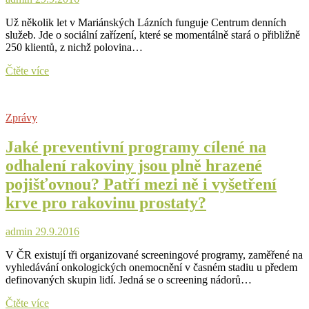
Už několik let v Mariánských Lázních funguje Centrum denních
služeb. Jde o sociální zařízení, které se momentálně stará o přibližně
250 klientů, z nichž polovina…
Město
Čtěte více
nechce
nechat
Centrum
Zprávy
denních
služeb
Jaké preventivní programy cílené na
bez
pomoci
odhalení rakoviny jsou plně hrazené
pojišťovnou? Patří mezi ně i vyšetření
krve pro rakovinu prostaty?
admin
29.9.2016
V ČR existují tři organizované screeningové programy, zaměřené na
vyhledávání onkologických onemocnění v časném stadiu u předem
definovaných skupin lidí. Jedná se o screening nádorů…
Jaké
Čtěte více