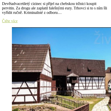
proudu
Devětadvacetiletý cizinec si přijel na chebskou tržnici koupit
pervitin. Za drogu ale zaplatil falešnými eury. Trhovci si to s ním šli
vyřídit ručně. Kriminalisté z odboru…
Za
Čtěte více
drogy
zaplatil
falešnými
penězi