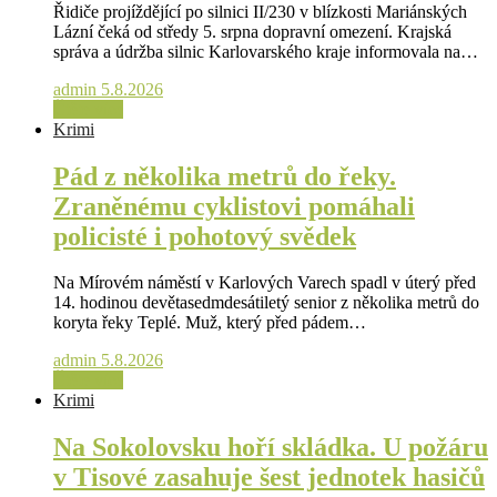
Řidiče projíždějící po silnici II/230 v blízkosti Mariánských
Lázní čeká od středy 5. srpna dopravní omezení. Krajská
správa a údržba silnic Karlovarského kraje informovala na…
admin
5.8.2026
Čtěte více
Krimi
Pád z několika metrů do řeky.
Zraněnému cyklistovi pomáhali
policisté i pohotový svědek
Na Mírovém náměstí v Karlových Varech spadl v úterý před
14. hodinou devětasedmdesátiletý senior z několika metrů do
koryta řeky Teplé. Muž, který před pádem…
admin
5.8.2026
Čtěte více
Krimi
Na Sokolovsku hoří skládka. U požáru
v Tisové zasahuje šest jednotek hasičů