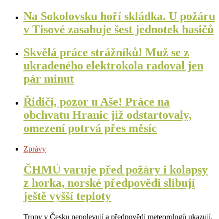
Na Sokolovsku hoří skládka. U požáru
v Tisové zasahuje šest jednotek hasičů
Skvělá práce strážníků! Muž se z
ukradeného elektrokola radoval jen
pár minut
Řidiči, pozor u Aše! Práce na
obchvatu Hranic již odstartovaly,
omezení potrvá přes měsíc
Zprávy
ČHMÚ varuje před požáry i kolapsy
z horka, norské předpovědi slibují
ještě vyšší teploty
Tropy v Česku nepolevují a předpovědi meteorologů ukazují,