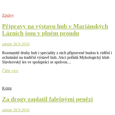
preventivní
programy
cílené
Zprávy
na
odhalení
Přípravy na výstavu hub v Mariánských
rakoviny
jsou
Lázních jsou v plném proudu
plně
hrazené
pojišťovnou?
admin
28.9.2016
Patří
Rozmanité druhy hub i speciality z nich připravené budou k vidění i
mezi
ochutnání na tradiční výstavě hub. Akci pořádá Mykologický klub
ně
Slavkovský les ve spolupráci se správou…
i
vyšetření
Přípravy
Čtěte více
krve
na
pro
výstavu
rakovinu
hub
prostaty?
Krimi
v
Mariánských
Za drogy zaplatil falešnými penězi
Lázních
jsou
v
admin
28.9.2016
plném