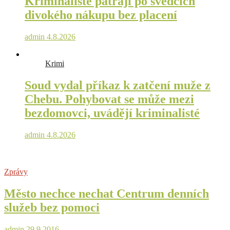
Kriminalisté pátrají po svědcích
divokého nákupu bez placení
admin
4.8.2026
Krimi
Soud vydal příkaz k zatčení muže z
Chebu. Pohybovat se může mezi
bezdomovci, uvádějí kriminalisté
admin
4.8.2026
Zprávy
Město nechce nechat Centrum denních
služeb bez pomoci
admin
29.9.2016