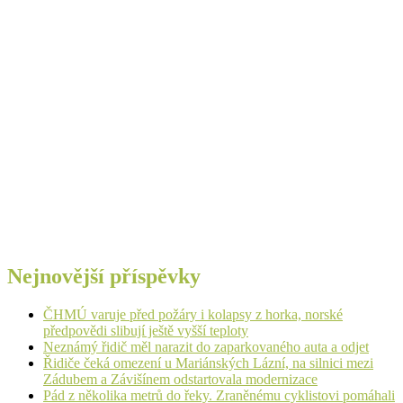
Nejnovější příspěvky
ČHMÚ varuje před požáry i kolapsy z horka, norské
předpovědi slibují ještě vyšší teploty
Neznámý řidič měl narazit do zaparkovaného auta a odjet
Řidiče čeká omezení u Mariánských Lázní, na silnici mezi
Zádubem a Závišínem odstartovala modernizace
Pád z několika metrů do řeky. Zraněnému cyklistovi pomáhali