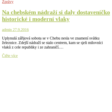
Zprávy
kulturního
dědictví
Na chebském nádraží si daly dostaveníčko
otevře
své
historické i moderní vlaky
brány
hrad
Seeberg
admin
27.9.2016
Uplynulá zářijová sobota se v Chebu nesla ve znamení svátku
železnice. Zdejší nádraží se stalo centrem, kam se sjeli milovníci
vlaků z cele republiky i ze zahraničí.…
Na
Čtěte více
chebském
nádraží
si
daly
dostaveníčko
historické
i
moderní
vlaky