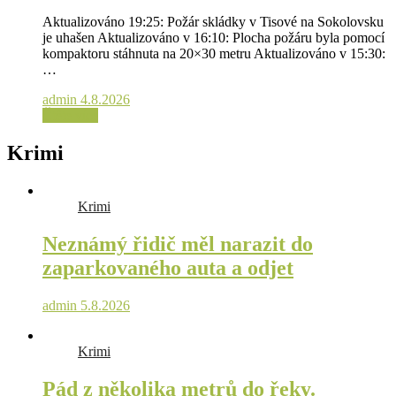
Aktualizováno 19:25: Požár skládky v Tisové na Sokolovsku
je uhašen Aktualizováno v 16:10: Plocha požáru byla pomocí
kompaktoru stáhnuta na 20×30 metru Aktualizováno v 15:30:
…
admin
4.8.2026
Čtěte více
Krimi
Krimi
Neznámý řidič měl narazit do
zaparkovaného auta a odjet
admin
5.8.2026
Krimi
Pád z několika metrů do řeky.