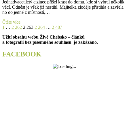
Jednadvacetiletý cizinec přišel krást do domu, kde si vybral několik
věcí. Odnést je však již nestihl. Majitelka zloděje přistihla a zavřela
ho do jedné z místností,…
Chytli
Čtěte více
Stránkování
Previous
Page
Page
ho
Page
Page
Page
Next
1
…
2 262
2 263
2 264
…
2 487
page
u
page
příspěvků
Užití obsahu webu Živé Chebsko – článků
sebe
a fotografií bez písemného souhlasu je zakázáno.
doma
při
krádeži.
FACEBOOK
Zavřeli
ho
do
pokoje