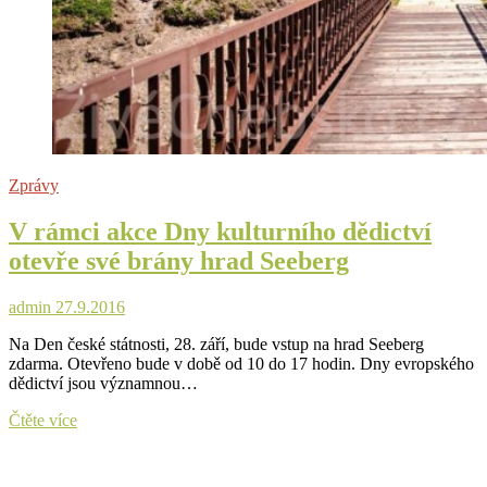
Zprávy
V rámci akce Dny kulturního dědictví
otevře své brány hrad Seeberg
admin
27.9.2016
Na Den české státnosti, 28. září, bude vstup na hrad Seeberg
zdarma. Otevřeno bude v době od 10 do 17 hodin. Dny evropského
dědictví jsou významnou…
V
Čtěte více
rámci
akce
Dny