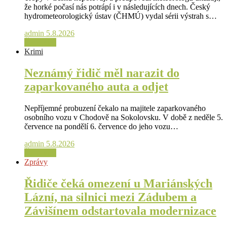
že horké počasí nás potrápí i v následujících dnech. Český
hydrometeorologický ústav (ČHMÚ) vydal sérii výstrah s…
admin
5.8.2026
Čtěte více
Krimi
Neznámý řidič měl narazit do
zaparkovaného auta a odjet
Nepříjemné probuzení čekalo na majitele zaparkovaného
osobního vozu v Chodově na Sokolovsku. V době z neděle 5.
července na pondělí 6. července do jeho vozu…
admin
5.8.2026
Čtěte více
Zprávy
Řidiče čeká omezení u Mariánských
Lázní, na silnici mezi Zádubem a
Závišínem odstartovala modernizace