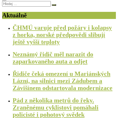
Hledej
…
Aktuálně
ČHMÚ varuje před požáry i kolapsy
z horka, norské předpovědi slibují
ještě vyšší teploty
Neznámý řidič měl narazit do
zaparkovaného auta a odjet
Řidiče čeká omezení u Mariánských
Lázní, na silnici mezi Zádubem a
Závišínem odstartovala modernizace
Pád z několika metrů do řeky.
Zraněnému cyklistovi pomáhali
policisté i pohotový svědek