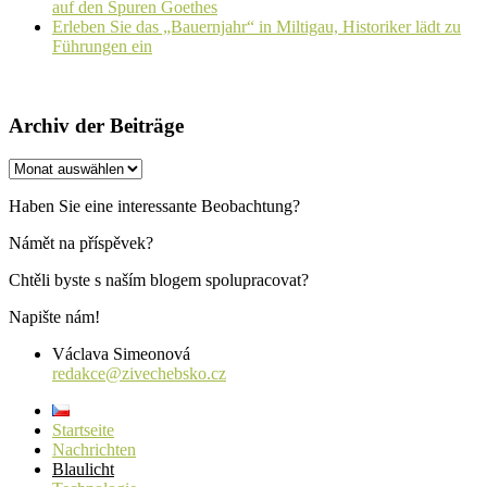
auf den Spuren Goethes
Erleben Sie das „Bauernjahr“ in Miltigau, Historiker lädt zu
Führungen ein
Archiv der Beiträge
Archiv
der
Beiträge
Haben Sie eine interessante Beobachtung?
Námět na příspěvek?
Chtěli byste s naším blogem spolupracovat?
Napište nám!
Václava Simeonová
redakce@zivechebsko.cz
Startseite
Nachrichten
Blaulicht