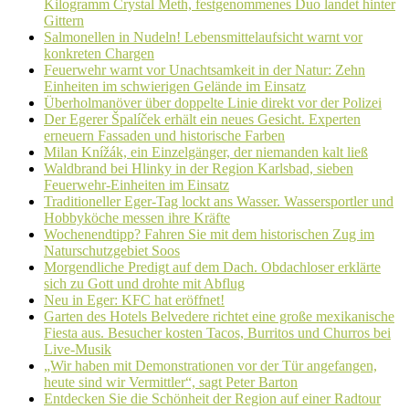
Kilogramm Crystal Meth, festgenommenes Duo landet hinter
Gittern
Salmonellen in Nudeln! Lebensmittelaufsicht warnt vor
konkreten Chargen
Feuerwehr warnt vor Unachtsamkeit in der Natur: Zehn
Einheiten im schwierigen Gelände im Einsatz
Überholmanöver über doppelte Linie direkt vor der Polizei
Der Egerer Špalíček erhält ein neues Gesicht. Experten
erneuern Fassaden und historische Farben
Milan Knížák, ein Einzelgänger, der niemanden kalt ließ
Waldbrand bei Hlinky in der Region Karlsbad, sieben
Feuerwehr-Einheiten im Einsatz
Traditioneller Eger-Tag lockt ans Wasser. Wassersportler und
Hobbyköche messen ihre Kräfte
Wochenendtipp? Fahren Sie mit dem historischen Zug im
Naturschutzgebiet Soos
Morgendliche Predigt auf dem Dach. Obdachloser erklärte
sich zu Gott und drohte mit Abflug
Neu in Eger: KFC hat eröffnet!
Garten des Hotels Belvedere richtet eine große mexikanische
Fiesta aus. Besucher kosten Tacos, Burritos und Churros bei
Live-Musik
„Wir haben mit Demonstrationen vor der Tür angefangen,
heute sind wir Vermittler“, sagt Peter Barton
Entdecken Sie die Schönheit der Region auf einer Radtour