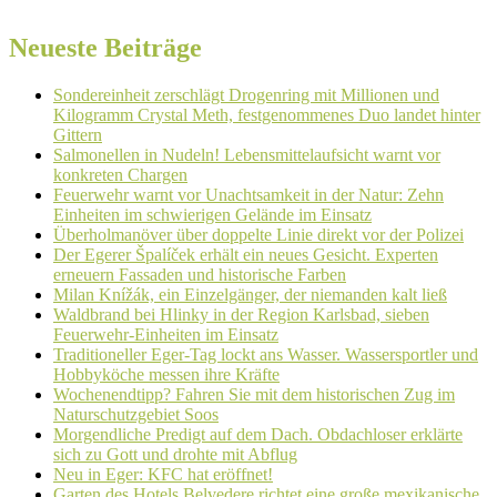
Neueste Beiträge
Sondereinheit zerschlägt Drogenring mit Millionen und
Kilogramm Crystal Meth, festgenommenes Duo landet hinter
Gittern
Salmonellen in Nudeln! Lebensmittelaufsicht warnt vor
konkreten Chargen
Feuerwehr warnt vor Unachtsamkeit in der Natur: Zehn
Einheiten im schwierigen Gelände im Einsatz
Überholmanöver über doppelte Linie direkt vor der Polizei
Der Egerer Špalíček erhält ein neues Gesicht. Experten
erneuern Fassaden und historische Farben
Milan Knížák, ein Einzelgänger, der niemanden kalt ließ
Waldbrand bei Hlinky in der Region Karlsbad, sieben
Feuerwehr-Einheiten im Einsatz
Traditioneller Eger-Tag lockt ans Wasser. Wassersportler und
Hobbyköche messen ihre Kräfte
Wochenendtipp? Fahren Sie mit dem historischen Zug im
Naturschutzgebiet Soos
Morgendliche Predigt auf dem Dach. Obdachloser erklärte
sich zu Gott und drohte mit Abflug
Neu in Eger: KFC hat eröffnet!
Garten des Hotels Belvedere richtet eine große mexikanische