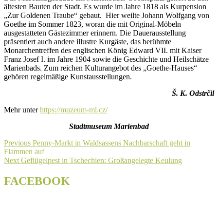
ältesten Bauten der Stadt. Es wurde im Jahre 1818 als Kurpension
„Zur Goldenen Traube“ gebaut. Hier weilte Johann Wolfgang von
Goethe im Sommer 1823, woran die mit Original-Möbeln
ausgestatteten Gästezimmer erinnern. Die Dauerausstellung
präsentiert auch andere illustre Kurgäste, das berühmte
Monarchentreffen des englischen König Edward VII. mit Kaiser
Franz Josef I. im Jahre 1904 sowie die Geschichte und Heilschätze
Marienbads. Zum reichen Kulturangebot des „Goethe-Hauses“
gehören regelmäßige Kunstausstellungen.
Š. K. Odstrčil
Mehr unter
https://muzeum-ml.cz/
Stadtmuseum Marienbad
Beitragsnavigation
Previous
Previous
Penny-Markt in Waldsassens Nachbarschaft geht in
post:
Flammen auf
Next
Next
Geflügelpest in Tschechien: Großangelegte Keulung
post:
FACEBOOK