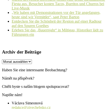
Fiesta aus. Besucher kosten Tacos, Burritos und Churros bei
Live-Musik
„Wir haben mit Demonstrationen vor der Tür angefangen,
heute sind wir Vermittler“, sagt Peter Barton
Entdecken Sie die Schönheit der Region auf einer Radtour
auf den Spuren Goethes
Erleben Sie das „Bauernjahr“ in Miltigau, Historiker lädt zu
Führungen ein
Archiv der Beiträge
Archiv
der
Beiträge
Haben Sie eine interessante Beobachtung?
Námět na příspěvek?
Chtěli byste s naším blogem spolupracovat?
Napište nám!
Václava Simeonová
redakce@zivechebsko.cz